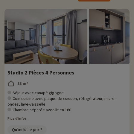
› Le musée du vieux Lambesc : musée d'art local et d'archéologie de Lambesc
› Moulin à vent de Bertoire
› La Tour Jacquemard
› Ville de Lambesc située à 23km de l'appart'hotel
Studio 2 Pièces 4 Personnes
33 m²
Séjour avec canapé gigogne
Coin cuisine avec plaque de cuisson, réfrigérateur, micro-
ondes, lave-vaisselle
Chambre séparée avec lit en 160
Plus d'infos
Qu’inclut le prix ?