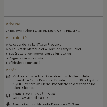
Adresse
24 Boulevard Albert Charrier, 13090 AIX EN PROVENCE
A proximité
Au coeur de la ville d'Aix en Provence
➤
A 32.6 km de Marseille et 40.6 km de Carry le Rouet
➤
Supérette et commerce entre 1 km et 3 km
➤
Plages à 35min de route
➤
Véhicule recommandé
➤
Accès
Voiture
- Suivre A6 et A7 en direction de Chem. de la
Beauvalle à Aix-en-Provence. Prendre la sortie 30a et quitter
A8/E80. Prendre Av. Pierre Brossolette en direction de Bd
Albert Charrier.
Train
- Gare TGV Aix à 15.5 km
Gare TGV Marseille à 31.6 km
Avion
- Aéroport Marseille Provence à 25.3 km