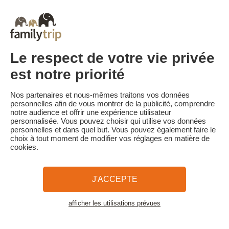
Le solde de la réservation est dû au plus tard 30 jours avant le
début du séjour. Le client reçoit un rappel de paiement du solde
de la réservation par e-mail 35 jours avant le début du séjour.
Les pénalités d'annulation sont calculées sur la base du barème
suivant :
• Annulation 30 jours ou plus avant la date de début du séjour :
Le respect de votre vie privée
acompte conservé
• Annulation moins de 30 jours avant la date de début du séjour :
est notre priorité
100 % du prix du séjour
Familytrip vous conseille de souscrire l'assurance annulation de
Nos partenaires et nous-mêmes traitons vos données
son partenaire AREAS Assurances. Souscrivez au moment de la
personnelles afin de vous montrer de la publicité, comprendre
réservation ou dans les 24h suivant votre réservation par
notre audience et offrir une expérience utilisateur
téléphone.
personnalisée. Vous pouvez choisir qui utilise vos données
personnelles et dans quel but. Vous pouvez également faire le
choix à tout moment de modifier vos réglages en matière de
cookies.
Familytrip
© 2026 Familytrip
Qui sommes-nous?
CGV et Charte de Confidentialité
J'ACCEPTE
La Presse parle de nous
Partenaires
FAQ
Blog
Plan du site
afficher les utilisations prévues
Voir les logements
Paiement sécurisé
Réalisé par Sooyoos