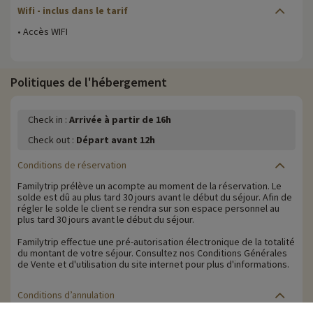
Wifi
- inclus dans le tarif
• Accès WIFI
Politiques de l'hébergement
Check in :
Arrivée à partir de 16h
Check out :
Départ avant 12h
Conditions de réservation
Familytrip prélève un acompte au moment de la réservation. Le
solde est dû au plus tard 30 jours avant le début du séjour. Afin de
régler le solde le client se rendra sur son espace personnel au
plus tard 30 jours avant le début du séjour.
Familytrip effectue une pré-autorisation électronique de la totalité
du montant de votre séjour. Consultez nos Conditions Générales
de Vente et d'utilisation du site internet pour plus d'informations.
Conditions d’annulation