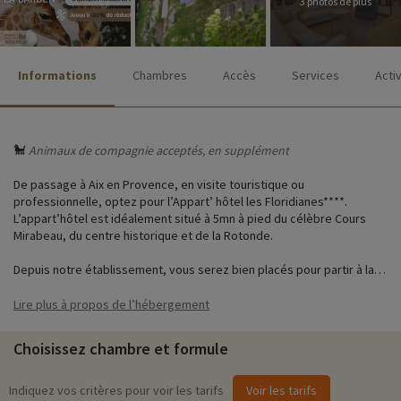
3 photos de plus
Informations
Chambres
Accès
Services
Acti
🐩
Animaux de compagnie acceptés, en supplément
De passage à Aix en Provence, en visite touristique ou
professionnelle, optez pour l’Appart’ hôtel les Floridianes****.
L’appart’hôtel est idéalement situé à 5mn à pied du célèbre Cours
Mirabeau, du centre historique et de la Rotonde.
Depuis notre établissement, vous serez bien placés pour partir à la
découverte du patrimoine de la cité provençale entre hôtels
particuliers, cathédrales, fontaines ou encore Musée Granet.
Lire plus à propos de l’hébergement
♥
Nos activités coup de cœur aux alentours
Choisissez chambre et formule
i
• Visite du village de Lambesc
Indiquez vos critères pour voir les tarifs
Voir les tarifs