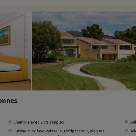
lités de canoë-kayak adaptées à toute la famille. Vous pourrez louer des kay
ournée en plein air. Enfin n'hésitez pas à vous rendre au Parc Spirou, situé 
, des spectacles et des animations pour toute la famille. Pour vos activi
ivités famille à proximité de nos hébergements : zoo, aquarium...Si nous 
t et vous pouvez les découvrir
en cliquant ici !
sonnes
Chambre avec 2 lits simples
Sal
Cuisine avec lave-vaisselle, réfrigérateur, plaques
Bal