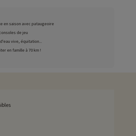
ez ici !
e en saison avec pataugeoire
i que des transats et parasols pour parfaire votre bronzage.
 consoles de jeu
d'eau vive, équitation...
er en famille à 70 km !
és sous le signe de la détente. Vous dégusterez une cuisine
ts du Vaucluse. Son architecture typiquement provençale, avec
e château de Saumane, un magnifique château médiéval situé au
ibles
ions d'art contemporain et des concerts en été. Aux environs de
rdes... Vous pourrez également découvrir l'Abbaye de Sénanque,
, un site naturel