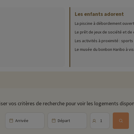
Les enfants adorent
ur place (date d'ouverture, âge pour les club, contenu du pack bébé...),
cliqu
La piscine à débordement ouvert
le piscine à débordement avec une pataugeoire pour les jeunes enfants ains
Le prêt de jeux de société et de
Les activités à proximité : sports 
nis, au golf ou encore à la salle de fitness.
Le musée du bonbon Haribo à visit
lle avec son bar et son restaurant : idéal pour des séjours en famille plac
 offrant ainsi des vues panoramiques sur la vallée de la Sorgue et les mon
oit charmant à visiter. L'un des points forts de Saumane-de-Vaucluse est l
iser vos critères de recherche pour voir les logements dispon
 seulement un aperçu de l'histoire de la région, mais également des exposit
s sites d'intérêt tels que des villes et villages l'Isle-sur-la-Sorgue, Go
amps de lavande en été, offrant un cadre paisible et pittoresque. Ou encore les ocres de Roussillon
Arrivée
Départ
1
ant des paysages uniques et fascinants à explorer à pied ou en voiture.