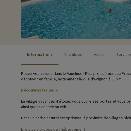
Informations
Chambres
Accès
Service
Posez vos valises dans le Vaucluse ! Plus précisément au Prov
découvrir en famille, notamment la ville d'Avignon à 35 km.
Découvrez les lieux
Le village vacances 4 étoiles vous ouvre ses portes et vous pro
ainsi que la connexion wifi.
Dans un cadre naturel exceptionnel à proximité de villages p
équipés de tout le confort. Idéal pour des week-ends ou vacan
chênaies et seul le chant des cigales pourra troubler votre séjo
Lire plus à propos de l’hébergement