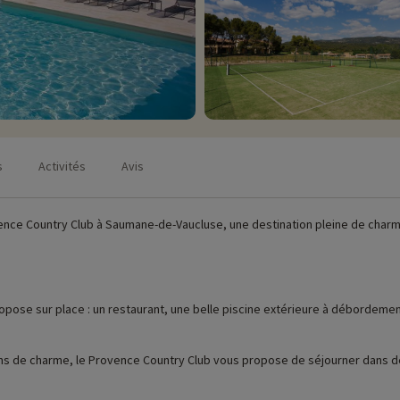
s
Activités
Avis
ence Country Club à Saumane-de-Vaucluse, une destination pleine de charm
pose sur place : un restaurant, une belle piscine extérieure à débordement, 
leins de charme, le Provence Country Club vous propose de séjourner dans
ces en famille. Tous les appartements disposent d'une terrasse ou d'un gr
ur !