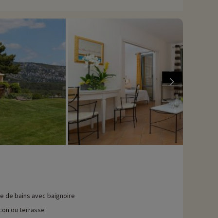
aks ou des canoës et partir à l'aventure le long de la rivière,
à Monteux, à environ 40 min en voiture, un parc d'attractions
tés aquatiques, ne manquez pas Wave Island, situé à 14 km et
avons déjà négocié des activités, elles sont réservables avec
le de bains avec baignoire
con ou terrasse