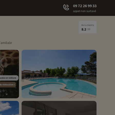
09 72 26 99 33
appel non surtaxé
Avis clients
8.2
/10
amiliale