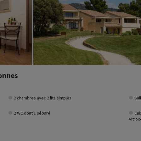
sonnes
2 chambres avec 2 lits simples
Sal
2 WC dont 1 séparé
Cui
vitro