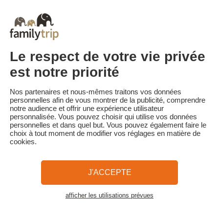
Court séjour de dernière minute
Toutes Nos Vacances en Famille en France
Court séjour Insolite
Vacances en camping en France
Destinations
Vacances au Ski en France
Le respect de votre vie privée
est notre priorité
Familytrip
© 2026 Familytrip
Nos partenaires et nous-mêmes traitons vos données
Qui sommes-nous?
CGV et Charte de Confidentialité
personnelles afin de vous montrer de la publicité, comprendre
notre audience et offrir une expérience utilisateur
La Presse parle de nous
Partenaires
FAQ
Blog
Plan du site
personnalisée. Vous pouvez choisir qui utilise vos données
personnelles et dans quel but. Vous pouvez également faire le
choix à tout moment de modifier vos réglages en matière de
Paiement sécurisé
Réalisé par Sooyoos
cookies.
Appelez-nous au
Besoin d’aide ?
J'ACCEPTE
09 72 26 99 33
afficher les utilisations prévues
Voir la carte