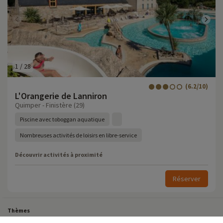
1
/
28
(6.2/10)
L'Orangerie de Lanniron
Quimper - Finistère (29)
Piscine avec toboggan aquatique
Nombreuses activités de loisirs en libre-service
Découvrir activités à proximité
Réserver
Thèmes
Tous Nos Week-ends en Famille
Vacances Dernière Minute en France