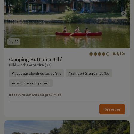
1
/
22
(8.4/10)
Camping Huttopia Rillé
Rillé - Indre-et-Loire (37)
Village aux abords du lac de Rillé
Piscine extérieure chauffée
Activités toute la journée
Découvrir activités à proximité
Réserver