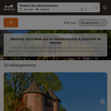
Family
trip
1
Arrivée
Départ
Trier par :
Réservez votre Week-end en Famille Insolite à proximité de
Nantes
Envie d'originalité pour votre week-end en famille avec vos enfants ? Les
experts Familytrip vous ont sélectionné le meilleur de l'insolite à moins de 3h
de Nantes. Les petits comme les grands seront ravis de passer la nuit dans
un tipi, une roulotte ou une cabane perchées dans les arbres.
20 hébergements