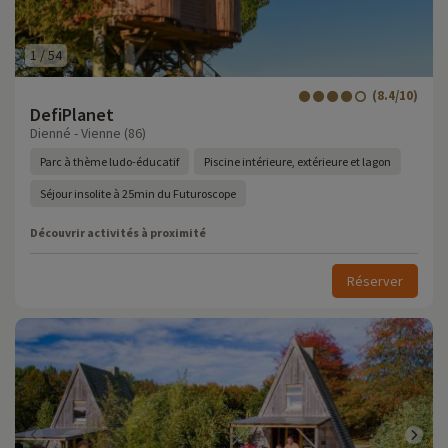
1
/
54
(8.4/10)
DefiPlanet
Dienné - Vienne (86)
Parc à thème ludo-éducatif
Piscine intérieure, extérieure et lagon
Séjour insolite à 25min du Futuroscope
Découvrir activités à proximité
Réserver