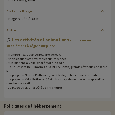
Distance Plage
• Plage située à 300m
Autre
♫
Les activités et animations
- inclus ou en
supplément à régler sur place
› Trampolines, balançoires, aire de jeux...
› Sports nautiques praticables sur les plages
› Surf, planche à voile, char à voile, paddle
› La Touesse et la Guimorais à Saint Coulomb, grandes étendues de sable
fin
› La plage du Nicet à Rothéneuf, Saint Malo, petite crique splendide
› La plage du Val à Rothéneuf, Saint Malo, également avec un splendide
coucher de soleil
› La plage du sillon à côté de Intra Muros
Politiques de l'hébergement