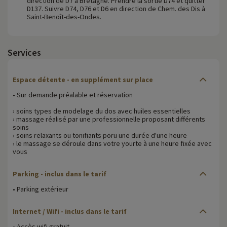
direction de D7 à Bretagne. Prendre la sortie D74 et quitter
D137. Suivre D74, D76 et D6 en direction de Chem. des Dis à
Saint-Benoît-des-Ondes.
Services
Espace détente - en supplément sur place
• Sur demande préalable et réservation
› soins types de modelage du dos avec huiles essentielles
› massage réalisé par une professionnelle proposant différents
soins
› soins relaxants ou tonifiants poru une durée d'une heure
› le massage se déroule dans votre yourte à une heure fixée avec
vous
Parking - inclus dans le tarif
• Parking extérieur
Internet / Wifi - inclus dans le tarif
• Accès wifi gratuit