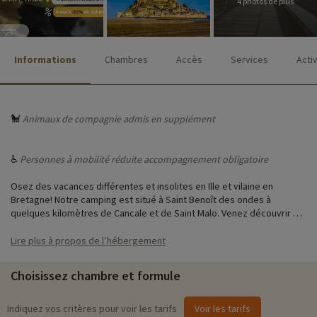
4 photos de plus
Informations
Chambres
Accès
Services
Acti
🐩
Animaux de compagnie admis en supplément
♿
Personnes à mobilité réduite accompagnement obligatoire
Osez des vacances différentes et insolites en Ille et vilaine en
Bretagne! Notre camping est situé à Saint Benoît des ondes à
quelques kilomètres de Cancale et de Saint Malo. Venez découvrir ce
petit coin de paradis situé dans la baie du Mont-Saint-Michel, non loin
de la si belle ville de Saint Malo. Vous profiterez du charme de la
Lire plus à propos de l’hébergement
yourte en camping en couple ou en famille en camping bord de mer
en Bretagne.
Choisissez chambre et formule
Indiquez vos critères pour voir les tarifs
Voir les tarifs