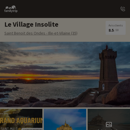
Family
trip
Le Village Insolite
Avis clients
8.5
/10
Saint Benoit des Ondes - Ille-et-Vilaine (35)