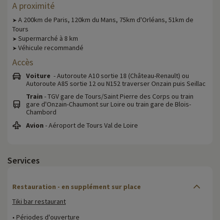
A proximité
A 200km de Paris, 120km du Mans, 75km d'Orléans, 51km de
➤
Tours
Supermarché à 8 km
➤
Véhicule recommandé
➤
Accès
Voiture
- Autoroute A10 sortie 18 (Château-Renault) ou
Autoroute A85 sortie 12 ou N152 traverser Onzain puis Seillac
Train
- TGV gare de Tours/Saint Pierre des Corps ou train
gare d'Onzain-Chaumont sur Loire ou train gare de Blois-
Chambord
Avion
- Aéroport de Tours Val de Loire
Services
Restauration - en supplément sur place
Tiki bar restaurant
• Périodes d'ouverture