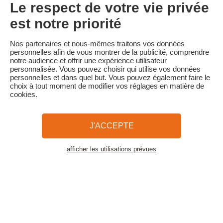
• Annulation 30 jours ou plus avant la date de début du séjour :
Le respect de votre vie privée
acompte conservé
• Annulation moins de 30 jours avant la date de début du séjour :
est notre priorité
100 % du prix du séjour
Familytrip vous conseille de souscrire l'assurance annulation de
Nos partenaires et nous-mêmes traitons vos données
son partenaire AREAS Assurances. Souscrivez au moment de la
personnelles afin de vous montrer de la publicité, comprendre
réservation ou dans les 24h suivant votre réservation par
notre audience et offrir une expérience utilisateur
téléphone.
personnalisée. Vous pouvez choisir qui utilise vos données
personnelles et dans quel but. Vous pouvez également faire le
choix à tout moment de modifier vos réglages en matière de
cookies.
Familytrip
© 2026 Familytrip
Qui sommes-nous?
CGV et Charte de Confidentialité
J'ACCEPTE
La Presse parle de nous
Partenaires
FAQ
Blog
Plan du site
afficher les utilisations prévues
Voir les logements
Paiement sécurisé
Réalisé par Sooyoos
Appelez-nous au
Besoin d’aide ?
09 72 26 99 33