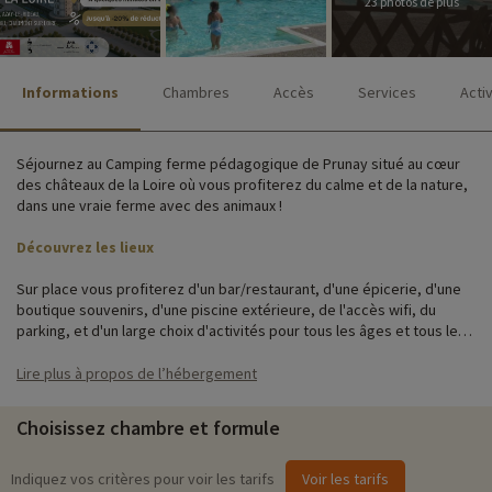
23 photos de plus
Informations
Chambres
Accès
Services
Acti
Séjournez au Camping ferme pédagogique de Prunay situé au cœur
des châteaux de la Loire où vous profiterez du calme et de la nature,
dans une vraie ferme avec des animaux !
Découvrez les lieux
Sur place vous profiterez d'un bar/restaurant, d'une épicerie, d'une
boutique souvenirs, d'une piscine extérieure, de l'accès wifi, du
parking, et d'un large choix d'activités pour tous les âges et tous les
goûts !
Lire plus à propos de l’hébergement
Les chalets, mobil-homes et hébergements insolites sont modernes
et en bardage bois, afin de préserver le charme et la nature du
Choisissez chambre et formule
camping. Ils offrent une terrasse privative ainsi que la télévision.
Certains sont équipés d'une climatisation pour encore plus de
confort.
Indiquez vos critères pour voir les tarifs
Voir les tarifs