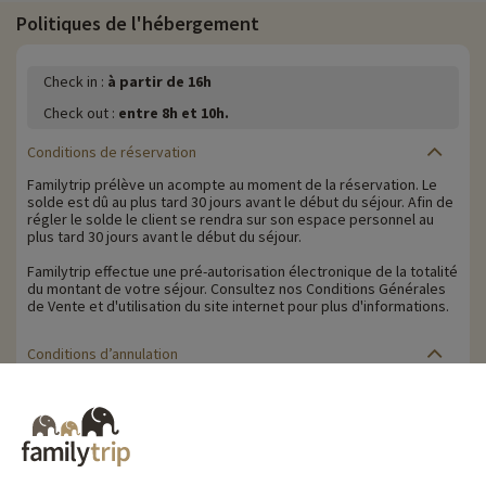
Politiques de l'hébergement
Check in :
à partir de 16h
Check out :
entre 8h et 10h.
Conditions de réservation
Familytrip prélève un acompte au moment de la réservation. Le
solde est dû au plus tard 30 jours avant le début du séjour. Afin de
régler le solde le client se rendra sur son espace personnel au
plus tard 30 jours avant le début du séjour.
Familytrip effectue une pré-autorisation électronique de la totalité
du montant de votre séjour. Consultez nos Conditions Générales
de Vente et d'utilisation du site internet pour plus d'informations.
Conditions d’annulation
Le solde de la réservation est dû au plus tard 30 jours avant le
début du séjour. Le client reçoit un rappel de paiement du solde
de la réservation par e-mail 35 jours avant le début du séjour.
Les pénalités d'annulation sont calculées sur la base du barème
suivant :