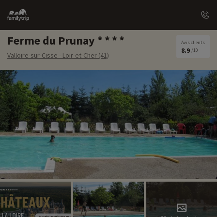
Family
trip
Ferme du Prunay
Avis clients
8.9
/10
Valloire-sur-Cisse - Loir-et-Cher (41)