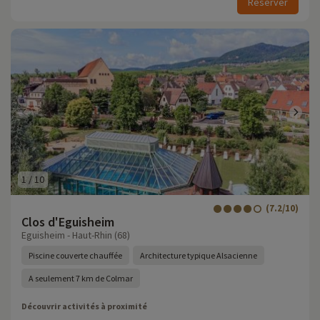
Réserver
1
/
10
(7.2/10)
Clos d'Eguisheim
Eguisheim - Haut-Rhin (68)
Piscine couverte chauffée
Architecture typique Alsacienne
A seulement 7 km de Colmar
Découvrir activités à proximité