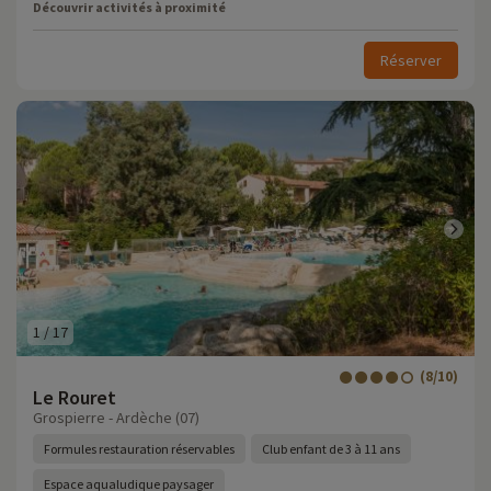
Découvrir activités à proximité
Réserver
1
/
17
(8/10)
Le Rouret
Grospierre - Ardèche (07)
Formules restauration réservables
Club enfant de 3 à 11 ans
Espace aqualudique paysager