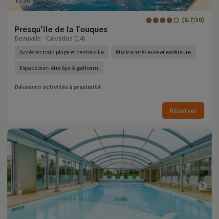
1
/
30
(8.7/10)
Presqu'Ile de la Touques
Deauville - Calvados (14)
Accès en train plage et centre ville
Piscine intérieure et extérieure
Espace bien-être Spa Algotherm
Découvrir activités à proximité
Réserver