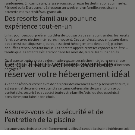
randonnées. En campagne, laissez-vous séduire par les destinations comme le
Périgord ou la Dordogne, idéales pour un week-end en famille avec piscine
couverte et des activités au grand air.
Des resorts familiaux pour une
expérience tout-en-un
Enfin, pour ceux qui préfèrent profiter de tout sur place sans contraintes, les resorts
familiaux avec piscine intérieure s’imposent. Ces complexes, souvent situés dans
des zones touristiques majeures, associent hébergements de qualité, piscines
chauffées et services tout inclus. Les parents apprécieront les espaces bien-être
tandis que les enfants s’éclateront dans les aires de jeux ou les clubs dédiés.
Quel que soit votre choix de destination vacances piscine intérieure, une chose
Ce qu’il faut vérifier avant de
reste certaine : votre famille reviendra comblée de souvenirs heureux et d’instants
partagés.
réserver votre hébergement idéal
Avant de réserver votre havre de paix pour des vacances avec piscine intérieure, il
est essentiel de prendre en compte certains critères afin de garantir un séjour
confortable, sécurisé et adapté à toute votre famille. Voici quelques points à
considérer pour faire le bon choix.
Assurez-vous de la sécurité et de
l’entretien de la piscine
Lorsque vous choisissez un hébergement, veillez à ce que la piscine intérieure soit
équipée de dispositifs de sécurité conformes, comme des barrières ou des