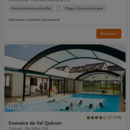
La Rochelle - Charente-Maritime (17)
Piscine intérieure chauffée
Plage à 15 minutes à pied
Découvrir activités à proximité
Réserver
1
/
11
(7.7/10)
Domaine de Val Quéven
Quéven - Morbihan (56)