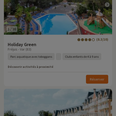
1
/
36
(8.3/10)
Holiday Green
Fréjus - Var (83)
Parc aquatique avec toboggans
Clubs enfants de 4 à 9 ans
Découvrir activités à proximité
Réserver