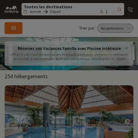
Family
trip
1
Arrivée
Départ
Trier par :
Réservez vos Vacances Famille avec Piscine Intérieure
Offrez à votre famille des vacances inoubliables avec une piscine intérieure
accessible à tout moment, quel que soit le temps. Idéales pour un séjour
famille piscine chauffée, ces locations garantissent détente et amusement
pour petits et grands. Optez pour une location vacances piscine intérieure
privée pour plus d’intimité ou profitez des services d’un hôtel avec piscine
254 hébergements
intérieure en France. Un gîte avec piscine couverte vous permettra de vivre
un séjour authentique au cœur des plus belles régions, tandis qu’un resort
familial piscine intérieure offrira des animations adaptées aux enfants. Ces
vacances bien-être piscine intérieure sont parfaites pour se ressourcer en
toute sérénité. Que vous envisagiez un hébergement piscine intérieure
chauffée pour un week-end famille piscine couverte ou un long séjour, il
existe une destination vacances piscine intérieure faite pour vous. Pour
encore plus de convivialité, découvrez un village vacances piscine chauffée
et partagez des moments inoubliables avec vos proches.