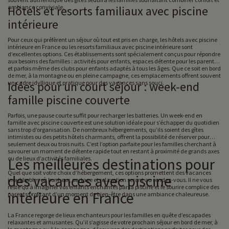
ambiance conviviale.
Hôtels et resorts familiaux avec piscine
intérieure
Pour ceux qui préfèrent un séjour où tout est pris en charge, les hôtels avec piscine
intérieure en France ou les resorts familiaux avec piscine intérieure sont
d’excellentes options. Ces établissements sont spécialement conçus pour répondre
aux besoins des familles : activités pour enfants, espaces détente pour les parents,
et parfois même des clubs pour enfants adaptés à tous les âges. Que ce soit en bord
de mer, à la montagne ou en pleine campagne, ces emplacements offrent souvent
un cadre idyllique et pratique pour des vacances sans souci.
Idées pour un court séjour : week-end
famille piscine couverte
Parfois, une pause courte suffit pour recharger les batteries. Un week-end en
famille avec piscine couverte est une solution idéale pour s’échapper du quotidien
sans trop d’organisation. De nombreux hébergements, qu’ils soient des gîtes
intimistes ou des petits hôtels charmants, offrent la possibilité de réserver pour
seulement deux ou trois nuits. C’est l’option parfaite pour les familles cherchant à
savourer un moment de détente rapide tout en restant à proximité de grands axes
ou de lieux d’activités familiales.
Les meilleures destinations pour
Quel que soit votre choix d’hébergement, ces options promettent des vacances
des vacances avec piscine
inoubliables où bonheur, partage et relaxation seront au rendez-vous. Il ne vous
reste qu’à imaginer vos enfants enchantés par la piscine et le sourire complice des
intérieure en France
parents profitant d’un moment de bien-être dans une ambiance chaleureuse.
La France regorge de lieux enchanteurs pour les familles en quête d’escapades
relaxantes et amusantes. Qu’il s’agisse de votre prochain séjour en bord de mer, à