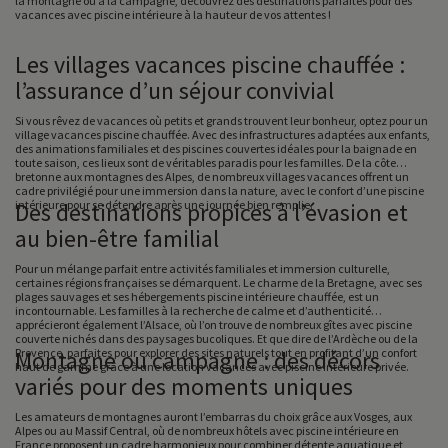
la montagne ou à la campagne, découvrez des destinations parfaites pour des
vacances avec piscine intérieure à la hauteur de vos attentes !
Les villages vacances piscine chauffée :
l’assurance d’un séjour convivial
Si vous rêvez de vacances où petits et grands trouvent leur bonheur, optez pour un
village vacances piscine chauffée. Avec des infrastructures adaptées aux enfants,
des animations familiales et des piscines couvertes idéales pour la baignade en
toute saison, ces lieux sont de véritables paradis pour les familles. De la côte
bretonne aux montagnes des Alpes, de nombreux villages vacances offrent un
cadre privilégié pour une immersion dans la nature, avec le confort d’une piscine
intérieure pour se détendre après une journée bien remplie.
Des destinations propices à l’évasion et
au bien-être familial
Pour un mélange parfait entre activités familiales et immersion culturelle,
certaines régions françaises se démarquent. Le charme de la Bretagne, avec ses
plages sauvages et ses hébergements piscine intérieure chauffée, est un
incontournable. Les familles à la recherche de calme et d’authenticité
apprécieront également l’Alsace, où l’on trouve de nombreux gîtes avec piscine
couverte nichés dans des paysages bucoliques. Et que dire de l’Ardèche ou de la
Provence, parfaites pour explorer des sites naturels tout en profitant d’un confort
Montagne ou campagne : des décors
haut de gamme grâce à une location vacances avec piscine intérieure privée.
variés pour des moments uniques
Les amateurs de montagnes auront l’embarras du choix grâce aux Vosges, aux
Alpes ou au Massif Central, où de nombreux hôtels avec piscine intérieure en
France proposent un cadre harmonieux pour combiner détente aquatique et