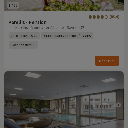
1
/
18
(9/10)
Karellis - Pension
Les Karellis - Montricher Albanne - Savoie (73)
Au pied des pistes
Clubs enfants de 4 mois à 17 ans
Location de VTT
Réserver