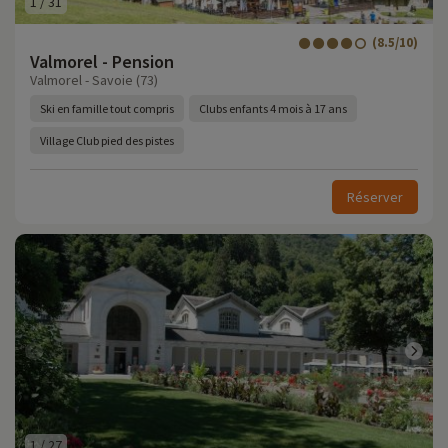
1
/
31
(8.5/10)
Valmorel - Pension
Valmorel - Savoie (73)
Ski en famille tout compris
Clubs enfants 4 mois à 17 ans
Village Club pied des pistes
Réserver
1
/
27