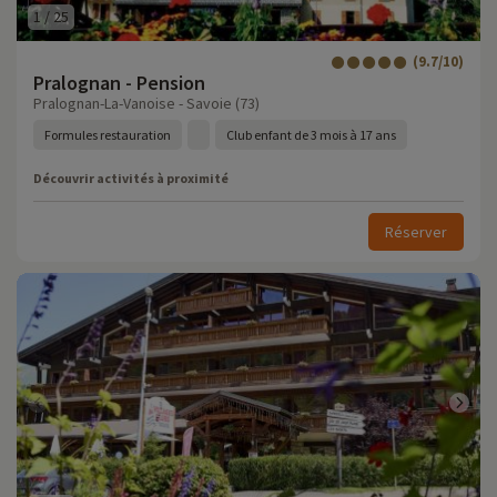
1
/
25
(9.7/10)
Pralognan - Pension
Pralognan-La-Vanoise - Savoie (73)
Formules restauration
Club enfant de 3 mois à 17 ans
Découvrir activités à proximité
Réserver