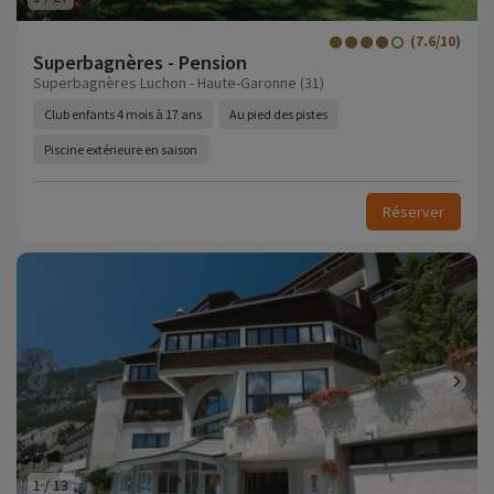
(7.6/10)
Superbagnères - Pension
Superbagnères Luchon - Haute-Garonne (31)
Club enfants 4 mois à 17 ans
Au pied des pistes
Piscine extérieure en saison
Réserver
1
/
13