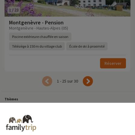
1
/
23
Montgenèvre - Pension
Montgenèvre - Hautes-Alpes (05)
Piscine extérieure chauffée en saison
Télésiège à 150 m du village club
École de ski à proximité
Réserver
1 - 25 sur 30
Thèmes
Tous Nos Week-ends en Famille
Vacances Dernière Minute en France
Court séjour de dernière minute
Toutes Nos Vacances en Famille en France
Court séjour Insolite
Vacances en camping en France
Destinations