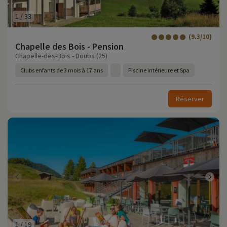
1
/
33
(9.3/10)
Chapelle des Bois - Pension
Chapelle-des-Bois - Doubs (25)
Clubs enfants de 3 mois à 17 ans
Piscine intérieure et Spa
Réserver
1
/
19