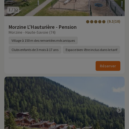
1
/
32
(9.3/10)
Morzine L'Hauturière - Pension
Morzine - Haute-Savoie (74)
Village à 150 m des remontées mécaniques
Clubs enfants de 3 mois à 17 ans
Espace bien-être inclus dans le tarif
Réserver