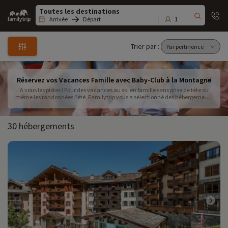
Family
trip
1
Arrivée
Départ
Trier par :
Réservez vos Vacances Famille avec Baby-Club à la Montagne
A vous les pistes ! Pour des vacances au ski en famille sans prise de tête ou
même les randonnées l'été, Familytrip vous a sélectionné des hébergements
à la montagne avec baby-club ou possibilité de garderie : vos petits bouts
sont en sécurité auprès de professionnels de la petite enfance, et vous pouvez
dévaler les pistes en toute tranquillité selon vos envies !
30 hébergements