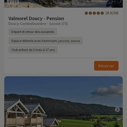
1
/
15
(9.3/10)
Valmorel Doucy - Pension
Doucy-Combelouvière - Savoie (73)
Départ et retour skis aux pieds
Espace détente avec hammam, jacuzzi, sauna
Club enfant de 3 mois à 17 ans
Réserver