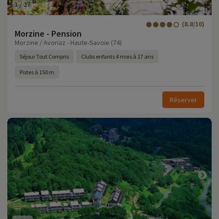
1
/
27
(8.8/10)
Morzine - Pension
Morzine / Avoriaz - Haute-Savoie (74)
Séjour Tout Compris
Clubs enfants 4 mois à 17 ans
Pistes à 150 m
Réserver