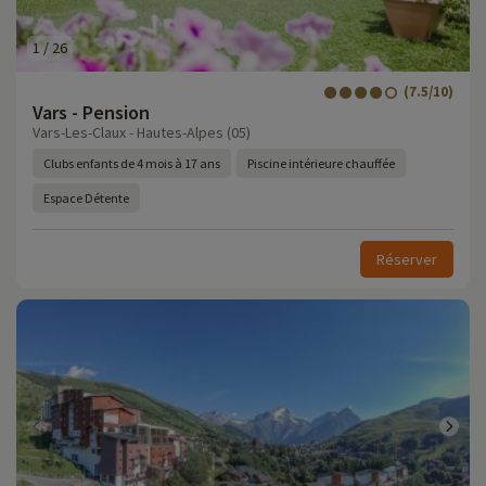
1
/
26
(7.5/10)
Vars - Pension
Vars-Les-Claux - Hautes-Alpes (05)
Clubs enfants de 4 mois à 17 ans
Piscine intérieure chauffée
Espace Détente
Réserver