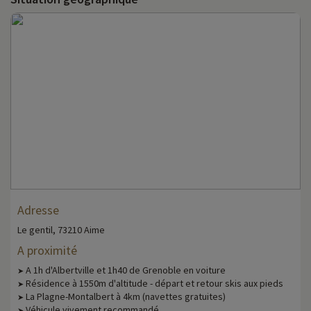
Adresse
Le gentil, 73210 Aime
A proximité
A 1h d'Albertville et 1h40 de Grenoble en voiture
➤
Résidence à 1550m d'altitude - départ et retour skis aux pieds
➤
La Plagne-Montalbert à 4km (navettes gratuites)
➤
Véhicule vivement recommandé
➤