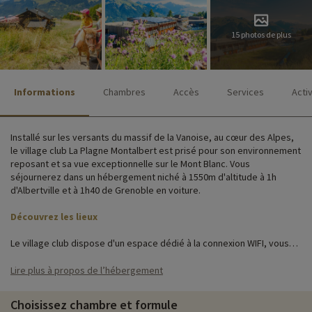
15 photos de plus
Informations
Chambres
Accès
Services
Acti
Installé sur les versants du massif de la Vanoise, au cœur des Alpes,
le village club La Plagne Montalbert est prisé pour son environnement
reposant et sa vue exceptionnelle sur le Mont Blanc. Vous
séjournerez dans un hébergement niché à 1550m d'altitude à 1h
d'Albertville et à 1h40 de Grenoble en voiture.
Découvrez les lieux
Le village club dispose d'un espace dédié à la connexion WIFI, vous
pourrez également profiter d'un restaurant qui plaira aux petits et
grands. Vous retrouverez un terrain de pétanque ainsi que des tables
Lire plus à propos de l’hébergement
de ping-pong pour des activités sportives.
Choisissez chambre et formule
Vous logerez dans l'une des 94 chambres modernes et agencées de