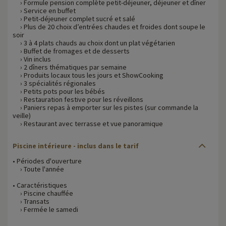
› Formule pension complète petit-déjeuner, déjeuner et dîner
› Service en buffet
› Petit-déjeuner complet sucré et salé
› Plus de 20 choix d’entrées chaudes et froides dont soupe le
soir
› 3 à 4 plats chauds au choix dont un plat végétarien
› Buffet de fromages et de desserts
› Vin inclus
› 2 dîners thématiques par semaine
› Produits locaux tous les jours et ShowCooking
› 3 spécialités régionales
› Petits pots pour les bébés
› Restauration festive pour les réveillons
› Paniers repas à emporter sur les pistes (sur commande la
veille)
› Restaurant avec terrasse et vue panoramique
Piscine intérieure - inclus dans le tarif
• Périodes d'ouverture
› Toute l'année
• Caractéristiques
› Piscine chauffée
› Transats
› Fermée le samedi