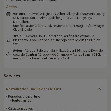
Accès
Voiture
- Suivre l'A43 jusqu’à Albertville puis RN90 vers Bourg
St Maurice. Sortie Aime, puis longer la voie Longefoy/
Montalbert.
Une fois à Montalbert, suivre Montalbert 1600 jusqu'au Village
Club Miléade
Train
- TGV vers Boug-St-Maurice, arrêt gare d'Aime-La-
Plagne Vous pouvez par la suite rejoindre le Village Club en
taxi
Avion
- Aéroport de Lyon Saint-Exupéry à 186km, à 140km de
celui de Cointrin Aéroport de Chambéry Aix les Bains à 110km.
Aéroport de Lyon Saint Exupéry à 175km.
Services
Restauration - inclus dans le tarif
• Périodes d'ouverture
› Toute l'année
• Caractéristiques