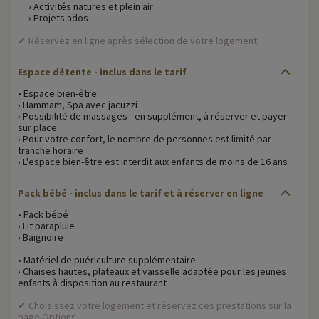
› Activités natures et plein air
› Projets ados
✔ Réservez en ligne après sélection de votre logement
Espace détente
- inclus dans le tarif
• Espace bien-être
› Hammam, Spa avec jacuzzi
› Possibilité de massages - en supplément, à réserver et payer
sur place
› Pour votre confort, le nombre de personnes est limité par
tranche horaire
› L'espace bien-être est interdit aux enfants de moins de 16 ans
Pack bébé
- inclus dans le tarif et à réserver en ligne
• Pack bébé
› Lit parapluie
› Baignoire
• Matériel de puériculture supplémentaire
› Chaises hautes, plateaux et vaisselle adaptée pour les jeunes
enfants à disposition au restaurant
✔ Choisissez votre logement et réservez ces prestations sur la
page Options