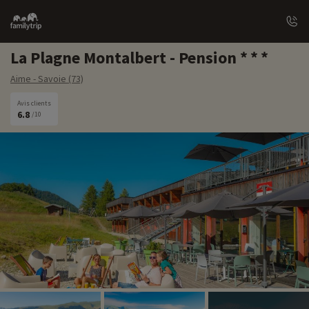
Family
trip
La Plagne Montalbert - Pension
Aime - Savoie (73)
Avis clients
6.8
/10