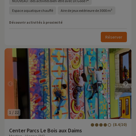
NOUVEAU : des activités bien-être avec Dr.Good !®
Espace aquatique chauffé
Aire de jeux extérieure de 3000 m²
Découvrir activités à proximité
Réserver
1
/
22
(8.4/10)
Center Parcs Le Bois aux Daims