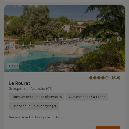
1
/
17
(8/10)
Le Rouret
Grospierre - Ardèche (07)
Formules restauration réservables
Club enfant de 3 à 11 ans
Espace aqualudique paysager
Découvrir activités à proximité