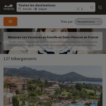
Family
trip
1
Arrivée
Départ
Trier par :
Réservez vos Vacances en Famille en Demi-Pension en France
Passer moins de temps en cuisine, et plus de temps en famille... C'est aussi
fait pour ça les vacances ! Familytrip a sélectionné pour vous les meilleurs
hébergements proposant des formules en demi-pension : petit-déjeuners et
dîners sont préparés pour vous, et vous profitez de votre journée en famille
pour faire tout un tas d'activités ! Et pourquoi pas, rajouter une sortie dans un
127 hébergements
zoo à votre réservation ?