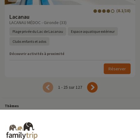
(8.1/10)
Lacanau
LACANAU MÉDOC - Gironde (33)
Plage privée du Lac de Lacanau
Espace aquatique extérieur
Clubs enfants et ados
Découvrir activités à proximité
Réserver
1 - 25 sur 127
Thèmes
Tous Nos Week-ends en Famille
Vacances Dernière Minute en France
Court séjour de dernière minute
Toutes Nos Vacances en Famille en France
Court séjour Insolite
Vacances en camping en France
Destinations