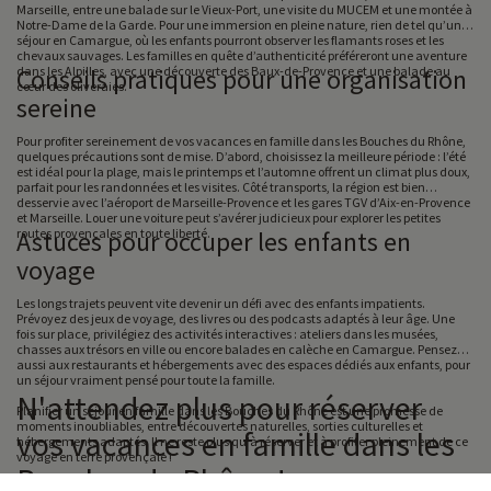
Marseille, entre une balade sur le Vieux-Port, une visite du MUCEM et une montée à
Notre-Dame de la Garde. Pour une immersion en pleine nature, rien de tel qu’un
séjour en Camargue, où les enfants pourront observer les flamants roses et les
chevaux sauvages. Les familles en quête d’authenticité préféreront une aventure
dans les Alpilles, avec une découverte des Baux-de-Provence et une balade au
Conseils pratiques pour une organisation
cœur des oliveraies.
sereine
Pour profiter sereinement de vos vacances en famille dans les Bouches du Rhône,
quelques précautions sont de mise. D’abord, choisissez la meilleure période : l’été
est idéal pour la plage, mais le printemps et l’automne offrent un climat plus doux,
parfait pour les randonnées et les visites. Côté transports, la région est bien
desservie avec l’aéroport de Marseille-Provence et les gares TGV d’Aix-en-Provence
et Marseille. Louer une voiture peut s’avérer judicieux pour explorer les petites
routes provençales en toute liberté.
Astuces pour occuper les enfants en
voyage
Les longs trajets peuvent vite devenir un défi avec des enfants impatients.
Prévoyez des jeux de voyage, des livres ou des podcasts adaptés à leur âge. Une
fois sur place, privilégiez des activités interactives : ateliers dans les musées,
chasses aux trésors en ville ou encore balades en calèche en Camargue. Pensez
aussi aux restaurants et hébergements avec des espaces dédiés aux enfants, pour
un séjour vraiment pensé pour toute la famille.
N'attendez plus pour réserver
Planifier un séjour en famille dans les Bouches du Rhône est une promesse de
moments inoubliables, entre découvertes naturelles, sorties culturelles et
vos vacances en famille dans les
hébergements adaptés. Il ne reste plus qu'à réserver et à profiter pleinement de ce
voyage en terre provençale !
Bouches du Rhône !