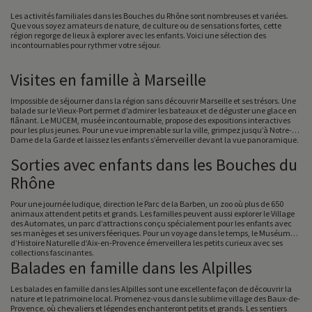
Les activités familiales dans les Bouches du Rhône sont nombreuses et variées.
Que vous soyez amateurs de nature, de culture ou de sensations fortes, cette
région regorge de lieux à explorer avec les enfants. Voici une sélection des
incontournables pour rythmer votre séjour.
Visites en famille à Marseille
Impossible de séjourner dans la région sans découvrir Marseille et ses trésors. Une
balade sur le Vieux-Port permet d’admirer les bateaux et de déguster une glace en
flânant. Le MUCEM, musée incontournable, propose des expositions interactives
pour les plus jeunes. Pour une vue imprenable sur la ville, grimpez jusqu’à Notre-
Dame de la Garde et laissez les enfants s’émerveiller devant la vue panoramique.
Sorties avec enfants dans les Bouches du
Rhône
Pour une journée ludique, direction le Parc de la Barben, un zoo où plus de 650
animaux attendent petits et grands. Les familles peuvent aussi explorer le Village
des Automates, un parc d’attractions conçu spécialement pour les enfants avec
ses manèges et ses univers féeriques. Pour un voyage dans le temps, le Muséum
d’Histoire Naturelle d’Aix-en-Provence émerveillera les petits curieux avec ses
collections fascinantes.
Balades en famille dans les Alpilles
Les balades en famille dans les Alpilles sont une excellente façon de découvrir la
nature et le patrimoine local. Promenez-vous dans le sublime village des Baux-de-
Provence, où chevaliers et légendes enchanteront petits et grands. Les sentiers