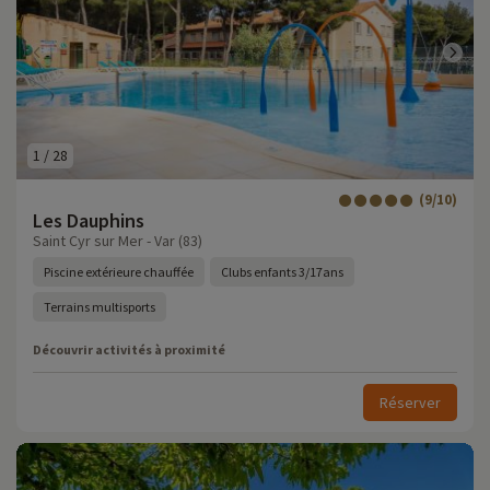
1
/
28
(9/10)
Les Dauphins
Saint Cyr sur Mer - Var (83)
Piscine extérieure chauffée
Clubs enfants 3/17ans
Terrains multisports
Découvrir activités à proximité
Réserver