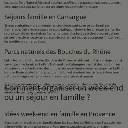
faciles du Parc Naturel Régional des Alpilles offrent des panoramas spectaculaires
ainsi que des spots parfaits pour un pique-nique en pleine nature.
Séjours famille en Camargue
Si vous souhaitez vivre une expérience unique, partez en séjour famille en
Camargue. Cette région sauvage est idéale pour observer les chevaux blancs, les
taureaux noirs et les célèbres flamants roses. Une balade à cheval ou en bateau
permet d'explorer cette terre préservée autrement tout en apprenant l’histoire et
les traditions camarguaises.
Parcs naturels des Bouches du Rhône
Enfin, les parcs naturels des Bouches du Rhône constituent un terrain de jeu à ciel
ouvert pour les familles. Le Parc National des Calanques permet des randonnées
adaptées aux enfants avec des criques aux eaux turquoise en récompense. Le Parc
Naturel Régional de Camargue, quant à lui, est une immersion totale dans une
nature sauvage spectaculaire entre étangs, rizières et marais.
Grâce à cette variété d’activités, les vacances en famille dans les Bouches du
Comment organiser un week-end
Rhône promettent des moments inoubliables entre découvertes, nature et
émerveillement pour petits et grands.
ou un séjour en famille ?
Idées week-end en famille en Provence
Organiser un week-end en famille dans les Bouches du Rhône, c’est l’occasion de
s’émerveiller en un temps record. Pour une escapade culturelle, direction