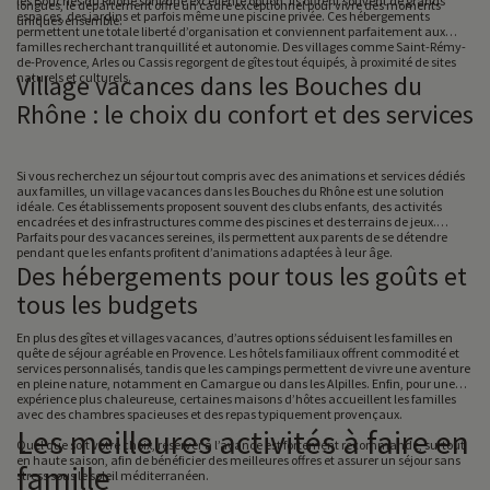
les Bouches du Rhône sont une excellente option. Ils offrent souvent de grands
longues, le département offre un cadre exceptionnel pour vivre des moments
espaces, des jardins et parfois même une piscine privée. Ces hébergements
uniques ensemble.
permettent une totale liberté d’organisation et conviennent parfaitement aux
familles recherchant tranquillité et autonomie. Des villages comme Saint-Rémy-
de-Provence, Arles ou Cassis regorgent de gîtes tout équipés, à proximité de sites
naturels et culturels.
Village vacances dans les Bouches du
Rhône : le choix du confort et des services
Si vous recherchez un séjour tout compris avec des animations et services dédiés
aux familles, un village vacances dans les Bouches du Rhône est une solution
idéale. Ces établissements proposent souvent des clubs enfants, des activités
encadrées et des infrastructures comme des piscines et des terrains de jeux.
Parfaits pour des vacances sereines, ils permettent aux parents de se détendre
pendant que les enfants profitent d’animations adaptées à leur âge.
Des hébergements pour tous les goûts et
tous les budgets
En plus des gîtes et villages vacances, d’autres options séduisent les familles en
quête de séjour agréable en Provence. Les hôtels familiaux offrent commodité et
services personnalisés, tandis que les campings permettent de vivre une aventure
en pleine nature, notamment en Camargue ou dans les Alpilles. Enfin, pour une
expérience plus chaleureuse, certaines maisons d’hôtes accueillent les familles
avec des chambres spacieuses et des repas typiquement provençaux.
Les meilleures activités à faire en
Quel que soit votre choix, réserver à l’avance est fortement recommandé, surtout
en haute saison, afin de bénéficier des meilleures offres et assurer un séjour sans
famille
stress sous le soleil méditerranéen.