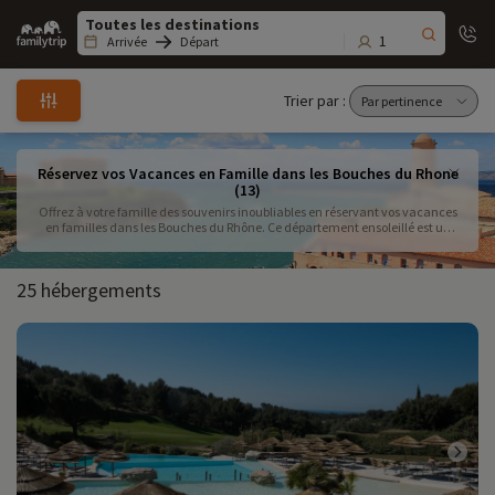
Family
trip
1
Arrivée
Départ
Trier par :
Réservez vos Vacances en Famille dans les Bouches du Rhone
(13)
Offrez à votre famille des souvenirs inoubliables en réservant vos vacances
en familles dans les Bouches du Rhône. Ce département ensoleillé est un
véritable terrain de jeu entre mer, nature et patrimoine. Choisissez parmi
une sélection d’hébergements pour familles en Provence, tels que des gîtes
pour familles dans les Bouches du Rhône, des hôtels familiaux ou encore un
25 hébergements
village vacances dans les Bouches du Rhône avec clubs enfants et activités
organisées. Profitez d’un programme riche en découvertes avec des visites
en famille à Marseille, des sorties enfants dans les Bouches du Rhône dans
des parcs animaliers et musées interactifs ou encore des balades en famille
dans les Alpilles. Pour un séjour nature, les parcs naturels Bouches du Rhône
sont parfaits, notamment le Parc National des Calanques et le Parc Naturel
Régional de Camargue. Besoin d’inspiration pour un court séjour ? Retrouvez
des idées week-end famille Provence et partez à l’aventure avec un séjour
famille en Camargue entre chevaux, flamants roses et paysages sauvages.