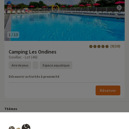
1
/
13
(9/10)
Camping Les Ondines
Souillac - Lot (46)
Aire de jeux
Espace aquatique
Découvrir activités à proximité
Réserver
Thèmes
Tous Nos Week-ends en Famille
Vacances Dernière Minute en France
Court séjour de dernière minute
Toutes Nos Vacances en Famille en France