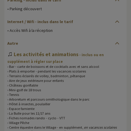
• Parking découvert
Internet / Wifi - inclus dans le tarif
• Accès Wifi à la réception
Autre
♫
Les activités et animations
- inclus ou en
supplément à régler sur place
› Bar - carte de boissons et de cocktails avec et sans alcool
› Plats à emporter - pendant les vacances scolaires
› Terrains éclairés de volley, badminton, pétanque
› Aire de jeux extérieure pour enfants
› Château gonflable
› Mini-golf de 18 trous
› Tennis
› Arboretum et parcours ornithologique dans le parc
› Hôtel à insectes, poulailler
› Espace farniente
› La Bulle pour les 11/17 ans
› Fiches nomades rando - cyclo - VTT
› Village Pêche
› Centre équestre dans le Village - en supplément,
en vacances scolaires