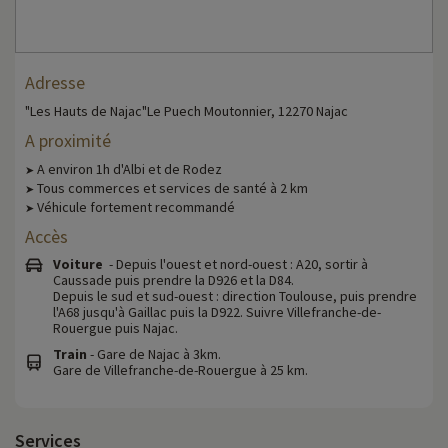
Adresse
"Les Hauts de Najac"Le Puech Moutonnier, 12270 Najac
A proximité
A environ 1h d'Albi et de Rodez
➤
Tous commerces et services de santé à 2 km
➤
Véhicule fortement recommandé
➤
Accès
Voiture
- Depuis l'ouest et nord-ouest : A20, sortir à
Caussade puis prendre la D926 et la D84.
Depuis le sud et sud-ouest : direction Toulouse, puis prendre
l'A68 jusqu'à Gaillac puis la D922. Suivre Villefranche-de-
Rouergue puis Najac.
Train
- Gare de Najac à 3km.
Gare de Villefranche-de-Rouergue à 25 km.
Services