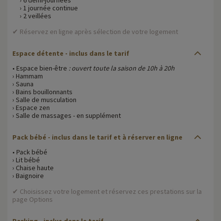
› 1 journée continue
› 2 veillées
✔ Réservez en ligne après sélection de votre logement
Espace détente - inclus dans le tarif
• Espace bien-être
: ouvert toute la saison de 10h à 20h
› Hammam
› Sauna
› Bains bouillonnants
› Salle de musculation
› Espace zen
› Salle de massages - en supplément
Pack bébé - inclus dans le tarif et à réserver en ligne
• Pack bébé
› Lit bébé
› Chaise haute
› Baignoire
✔ Choisissez votre logement et réservez ces prestations sur la
page Options
Parking - inclus dans le tarif