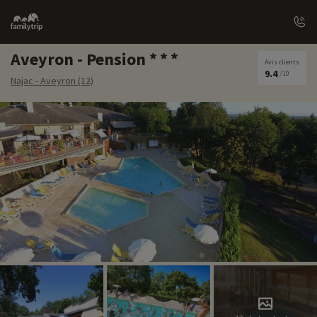
Family
trip
Aveyron - Pension
Avis clients
9.4
/10
Najac - Aveyron (12)