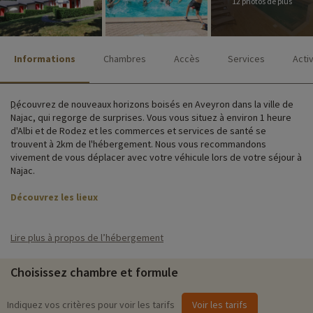
12 photos de plus
Informations
Chambres
Accès
Services
Acti
Découvrez de nouveaux horizons boisés en Aveyron dans la ville de
Najac, qui regorge de surprises. Vous vous situez à environ 1 heure
d'Albi et de Rodez et les commerces et services de santé se
trouvent à 2km de l'hébergement. Nous vous recommandons
vivement de vous déplacer avec votre véhicule lors de votre séjour à
Najac.
Découvrez les lieux
En optant pour un séjour en pension, vous logerez dans des pavillons
et chambres situés dans un parc ombragé de 15 hectares. Les
Lire plus à propos de l’hébergement
pavillons sont répartis sur plusieurs niveaux et reliés aux espaces
communs par des petits sentiers. Depuis la terrasse du pavillon
Choisissez chambre et formule
central, vous profitez d'une vue imprenable sur la forteresse de
Najac.
Indiquez vos critères pour voir les tarifs
Voir les tarifs