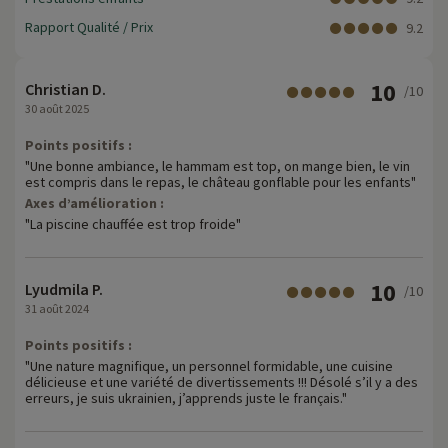
Rapport Qualité / Prix
9.2
10
Christian D.
/10
30 août 2025
Points positifs :
"Une bonne ambiance, le hammam est top, on mange bien, le vin
est compris dans le repas, le château gonflable pour les enfants"
Axes d’amélioration :
"La piscine chauffée est trop froide"
10
Lyudmila P.
/10
31 août 2024
Points positifs :
"Une nature magnifique, un personnel formidable, une cuisine
délicieuse et une variété de divertissements !!! Désolé s’il y a des
erreurs, je suis ukrainien, j’apprends juste le français."