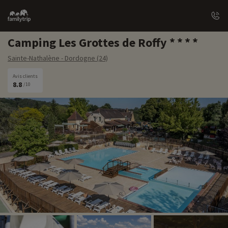
Family
trip
Camping Les Grottes de Roffy
Sainte-Nathalène - Dordogne (24)
Avis clients
8.8
/10