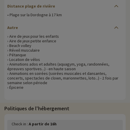
Distance plage de rivière
• Plage sur la Dordogne à 17 km
Autre
› Aire de jeux pour les enfants
› Aire de jeux petite enfance
› Beach volley
› Réveil musculaire
› Pétanque
› Location de vélos
› Animations ados et adultes (aquagym, yoga, randonnées,
épreuves sportives...) - en haute saison
› Animations en soirées (soirées musicales et dansantes,
concerts, spectacles de clown, marionnettes, loto...) - 2 fois par
semaine selon période
› Épicerie
Politiques de l'hébergement
Check in :
A partir de 16h