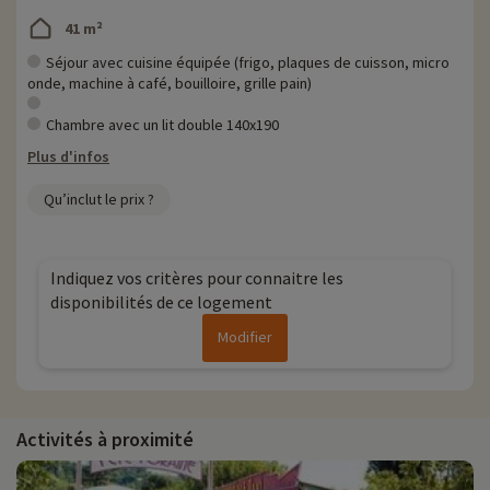
Chez Familytrip nous découvrons chaque année de nouvelles
41 m²
activités famille à proximité de nos hébergements : zoo, aquarium...Si
nous avons déjà négocié des activités, elles sont réservables avec
Séjour avec cuisine équipée (frigo, plaques de cuisson, micro
remise directement en ligne après avoir choisi votre logement et
onde, machine à café, bouilloire, grille pain)
vous pouvez les découvrir
en cliquant ici !
Chambre avec un lit double 140x190
Plus d'informations
Plus d'infos
• Animaux de compagnie acceptés, en supplément
Qu’inclut le prix ?
• Personnes à mobilité réduite accompagnement obligatoire
Indiquez vos critères pour connaitre les
disponibilités de ce logement
Modifier
Activités à proximité