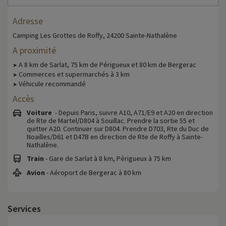
Adresse
Camping Les Grottes de Roffy, 24200 Sainte-Nathalène
A proximité
A 8 km de Sarlat, 75 km de Périgueux et 80 km de Bergerac
➤
Commerces et supermarchés à 3 km
➤
Véhicule recommandé
➤
Accès
Voiture
- Depuis Paris, suivre A10, A71/E9 et A20 en direction
de Rte de Martel/D804 à Souillac. Prendre la sortie 55 et
quitter A20. Continuer sur D804. Prendre D703, Rte du Duc de
Noailles/D61 et D47B en direction de Rte de Roffy à Sainte-
Nathalène.
Train
- Gare de Sarlat à 8 km, Périgueux à 75 km
Avion
- Aéroport de Bergerac à 80 km
Services