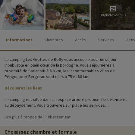
38 photos de plus
Informations
Chambres
Accès
Services
Acti
Le camping Les Grottes de Roffy vous accueille pour un séjour
inoubliable en plein cœur de la Dordogne. Vous séjournerez à
proximité de Sarlat situé à 8 km, les incontournables villes de
Périgueux et Bergerac sont elles à 75 et 80 km.
Découvrez les lieux
Le camping est situé dans un espace arboré propice à la détente et
au dépaysement. Vous trouverez sur place les services
indispensables au bon déroulement de votre séjour : restaurant,
épicerie, espace aquatique, parking, aires de jeux et laverie.
Lire plus à propos de l’hébergement
Nichés dans la nature, les logements dans lesquels vous séjournerez
Choisissez chambre et formule
vous apporteront tout le confort dont vous aurez besoin. Chaque