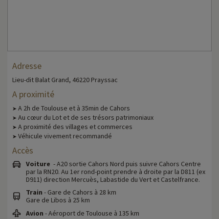
Adresse
Lieu-dit Balat Grand, 46220 Prayssac
A proximité
A 2h de Toulouse et à 35min de Cahors
➤
Au cœur du Lot et de ses trésors patrimoniaux
➤
A proximité des villages et commerces
➤
Véhicule vivement recommandé
➤
Accès
Voiture
- A20 sortie Cahors Nord puis suivre Cahors Centre
par la RN20. Au 1er rond-point prendre à droite par la D811 (ex
D911) direction Mercuès, Labastide du Vert et Castelfrance.
Train
- Gare de Cahors à 28 km
Gare de Libos à 25 km
Avion
- Aéroport de Toulouse à 135 km