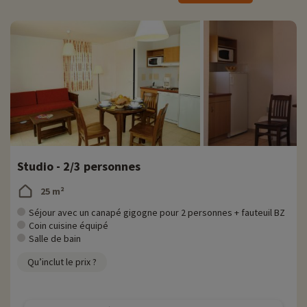
Activités famille sur place
Pour des informations très précises sur les activités à faire sur place
(date d'ouverture, âge pour les club, contenu du pack bébé...),
cliquez ici !
Profitez de la piscine extérieure pour vous rafraîchir et partager des
moments de détente en vous prélassant au soleil et en savourant
des collations fraîches sur votre transat.
Découvrez la région et activités famille
Découvrez en famille les nombreuses activités de loisirs de la région
Studio - 2/3 personnes
: canoë-kayak sur le Lot, tennis, randonnées à pied ou à vélo,
parcours aventure, découverte du vignoble du Cahors et des
25 m²
spécialités locales...
Séjour avec un canapé gigogne pour 2 personnes + fauteuil BZ
La base nautique Antinéa, à 18 kilomètres propose la location de
Coin cuisine équipé
canoë, pédalos, bateaux à moteur, une plage y est également
Salle de bain
aménagée pour vous permettre de vous baigner dans le lot.
Qu’inclut le prix ?
Chez Familytrip nous découvrons chaque année de nouvelles
activités famille à proximité de nos hébergements : zoo, aquarium...Si
nous avons déjà négocié des activités, elles sont réservables avec