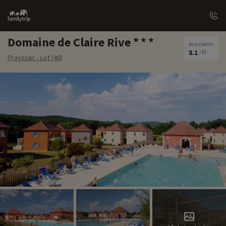
Family
trip
Domaine de Claire Rive
Avis clients
8.1
/10
Prayssac - Lot (46)