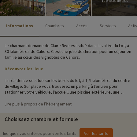
10 photos de plus
Informations
Chambres
Accès
Services
Acti
Le charmant domaine de Claire Rive est situé dans la vallée du Lot, à
30 kilomètres de Cahors. C'est une jolie destination pour un séjour en
famille au cœur des vignobles de Cahors.
Découvrez les lieux
La résidence se situe sur les bords du lot, à 1,5 kilomètres du centre
du village. Sur place vous trouverez un parking à l'entrée pour
stationner votre véhicule, l'accueil, une piscine extérieure, une
pergola abritant des tables de ping-pong, ainsi qu'une aire de jeux.
Lire plus à propos de l’hébergement
Les 78 appartements allant du studio à l'appartement 3/4 pièces pour
8 personnes, sont répartis dans de petits bâtiments sur deux niveaux
Choisissez chambre et formule
entourés de verdure, les enfants pourront profiter de se grand
espace pour s'amuser à l'extérieur en toute sécurité.
Indiquez vos critères pour voir les tarifs
Voir les tarifs