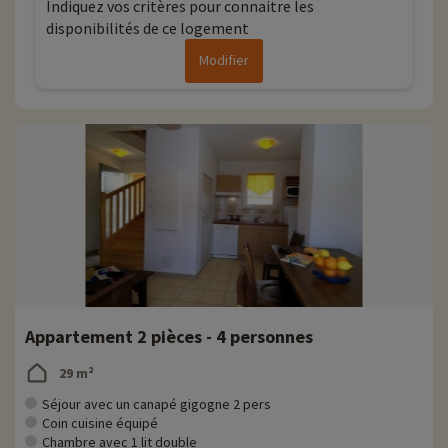
Indiquez vos critères pour connaitre les
remise directement en ligne après avoir choisi votre logement et
disponibilités de ce logement
vous pouvez les découvrir
en cliquant ici !
Modifier
Plus d'informations
• Animaux de compagnie acceptés, en supplément
• Personnes à mobilité réduite accompagnement obligatoire
Appartement 2 pièces - 4 personnes
29 m²
Séjour avec un canapé gigogne 2 pers
Coin cuisine équipé
Chambre avec 1 lit double