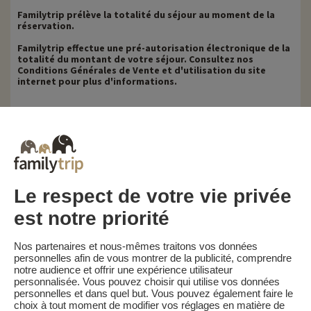
Familytrip prélève la totalité du séjour au moment de la
réservation.
Familytrip effectue une pré-autorisation électronique de la
totalité du montant de votre séjour. Consultez nos
Conditions Générales de Vente et d'utilisation du site
internet pour plus d'informations.
Conditions d’annulation
Pour les séjours réservés au tarif "Early Booking", les
pénalités sont le suivantes :
• Séjour non annulable et non remboursable
Pour les séjours réservés au tarif "Meilleur Tarif", les
pénalités sont le suivantes :
• Annulation 30 jours ou plus avant la date de début du
Le respect de votre vie privée
séjour : 30% du prix du séjour
• Annulation moins de 30 jours avant la date de début du
est notre priorité
séjour : 100 % du prix du séjour
Familytrip vous conseille de souscrire l'assurance
Nos partenaires et nous-mêmes traitons vos données
annulation de son partenaire AREAS Assurances. Souscrivez
personnelles afin de vous montrer de la publicité, comprendre
au moment de la réservation ou dans les 24h suivant votre
notre audience et offrir une expérience utilisateur
réservation par téléphone.
personnalisée. Vous pouvez choisir qui utilise vos données
personnelles et dans quel but. Vous pouvez également faire le
choix à tout moment de modifier vos réglages en matière de