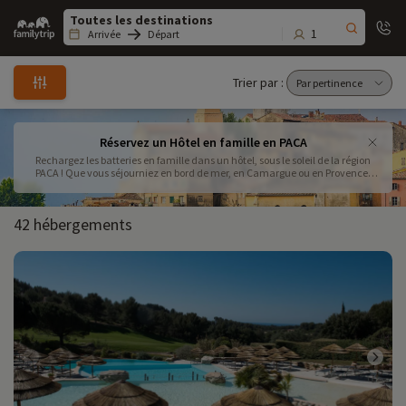
Family
trip
1
Arrivée
Départ
Trier par :
Réservez un Hôtel en famille en PACA
Rechargez les batteries en famille dans un hôtel, sous le soleil de la région
PACA ! Que vous séjourniez en bord de mer, en Camargue ou en Provence,
réservez votre hôtel avec Familytrip. Familytrip a sélectionné pour vous les
meilleurs hôtels de la région PACA adaptés aux familles !
42 hébergements