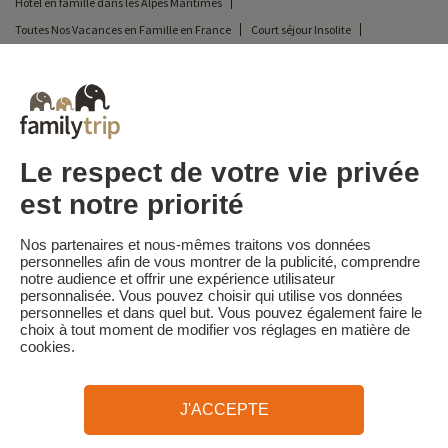
Hôtel en famille dans les Alpes Maritimes
Toutes Nos Vacances en Famille en France
Court séjour Insolite
Vacances en camping en France
Hôtel en famille dans les Bouches du Rhône
Hôtel en famille dans les Alpes de Haute Provence
Destinations
Vacances au Ski en France
Le respect de votre vie privée
est notre priorité
Familytrip
© 2026 Familytrip
Nos partenaires et nous-mêmes traitons vos données
Qui sommes-nous?
CGV et Charte de Confidentialité
personnelles afin de vous montrer de la publicité, comprendre
notre audience et offrir une expérience utilisateur
La Presse parle de nous
Partenaires
FAQ
Blog
Plan du site
personnalisée. Vous pouvez choisir qui utilise vos données
personnelles et dans quel but. Vous pouvez également faire le
choix à tout moment de modifier vos réglages en matière de
Paiement sécurisé
Réalisé par Sooyoos
cookies.
Appelez-nous au
Besoin d’aide ?
J'ACCEPTE
09 72 26 99 33