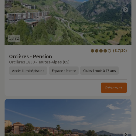
1
/
32
(8.7/10)
Orcières - Pension
Orcières 1850 - Hautes-Alpes (05)
Accès illimité piscine
Espace détente
Clubs 4 mois à 17 ans
Réserver