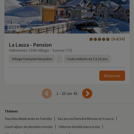
1
/
14
(9.6/10)
La Lauza - Pension
Valmeinier 1500 Village - Savoie (73)
Village Club pied des pistes
Clubs enfants de 3 à 10 ans
Réserver
1 - 25 sur 42
Thèmes
Tous Nos Week-ends en Famille
Vacances Dernière Minute en France
Court séjour de dernière minute
Hôtel en famille dans le Var