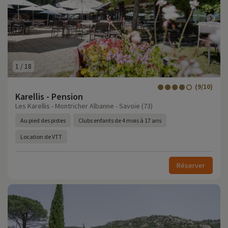
1
/
18
(9/10)
Karellis - Pension
Les Karellis - Montricher Albanne - Savoie (73)
Au pied des pistes
Clubs enfants de 4 mois à 17 ans
Location de VTT
Réserver