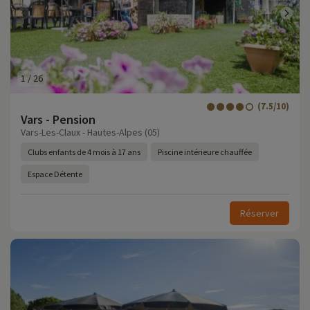
1
/
26
(7.5/10)
Vars - Pension
Vars-Les-Claux - Hautes-Alpes (05)
Clubs enfants de 4 mois à 17 ans
Piscine intérieure chauffée
Espace Détente
Réserver