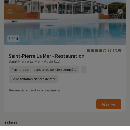
1
/
14
(8.1/10)
Saint-Pierre La Mer - Restauration
Saint Pierre La Mer - Aude (11)
Formule demi-pension ou pension complète
Belle situation en bord de mer
Découvrir activités à proximité
Réserver
Thèmes
Tous Nos Week-ends en Famille
Vacances Dernière Minute en France