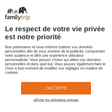
Court séjour de dernière minute
Toutes Nos Vacances en Famille en France
Court séjour Insolite
Vacances en camping en France
Destinations
Vacances au Ski en France
Le respect de votre vie privée
est notre priorité
Familytrip
© 2026 Familytrip
Nos partenaires et nous-mêmes traitons vos données
Qui sommes-nous?
CGV et Charte de Confidentialité
personnelles afin de vous montrer de la publicité, comprendre
notre audience et offrir une expérience utilisateur
La Presse parle de nous
Partenaires
FAQ
Blog
Plan du site
personnalisée. Vous pouvez choisir qui utilise vos données
personnelles et dans quel but. Vous pouvez également faire le
choix à tout moment de modifier vos réglages en matière de
Paiement sécurisé
Réalisé par Sooyoos
cookies.
Appelez-nous au
Besoin d’aide ?
J'ACCEPTE
09 72 26 99 33
afficher les utilisations prévues
Voir la carte