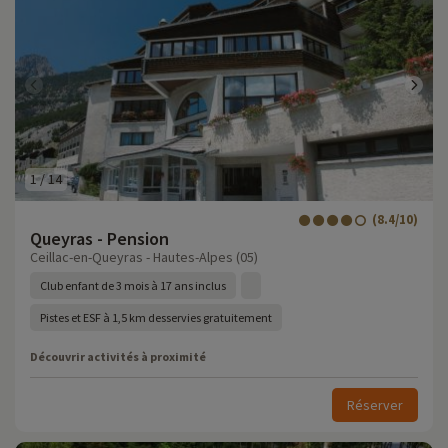
1
/
14
(8.4/10)
Queyras - Pension
Ceillac-en-Queyras - Hautes-Alpes (05)
Club enfant de 3 mois à 17 ans inclus
Pistes et ESF à 1,5 km desservies gratuitement
Découvrir activités à proximité
Réserver