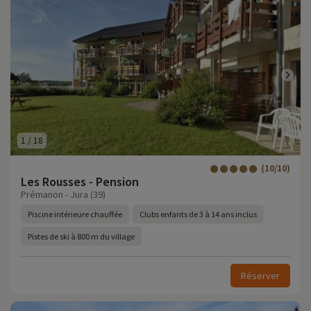
1
/
18
(10/10)
Les Rousses - Pension
Prémanon - Jura (39)
Piscine intérieure chauffée
Clubs enfants de 3 à 14 ans inclus
Pistes de ski à 800 m du village
Réserver