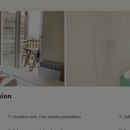
aine de Sigean à seulement 23 km de route.
ivités famille à proximité de nos hébergements : zoo, aquarium...Si nous 
t et vous pouvez les découvrir
en cliquant ici !
sion
Chambre avec 2 lits simples jumelables
Sal