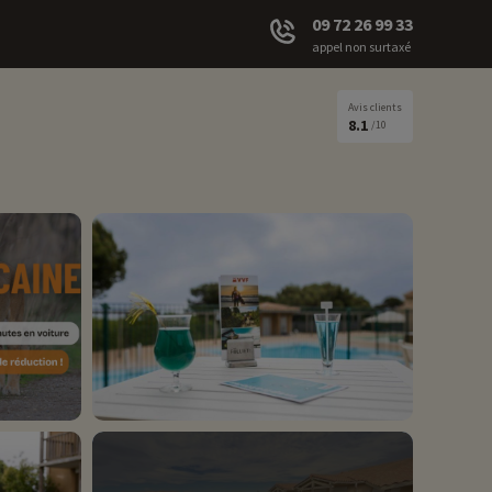
09 72 26 99 33
appel non surtaxé
Avis clients
8.1
/10