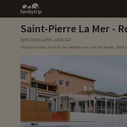
Family
trip
Saint-Pierre La Mer - R
Saint Pierre La Mer - Aude (11)
Séjournez dans un écrin de verdure avec vue sur la mer, dans un