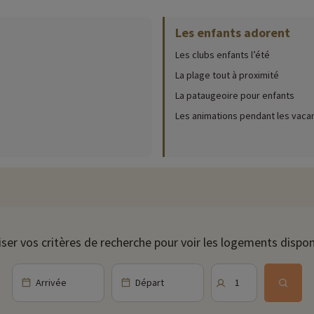
Les enfants adorent
ur place (date d'ouverture, âge pour les club, contenu du pack bébé...),
cliqu
Les clubs enfants l’été
e extérieure chauffée, idéale pour vous rafraichir ! Les petits profiteront
La plage tout à proximité
La pataugeoire pour enfants
sont disponibles sur place. Pour les plus sportifs et les compétiteurs, ren
!
Les animations pendant les vaca
ns pour petits et grands, des clubs enfants de 3 mois à 17 ans avec de nom
imations en soirée pour les adultes et bien d'autres. Les possibilités de divertissement sont nombreuses à Saint-Pierre-La-Mer !
 de repas variés grâce aux formules demi pension ou pension complète. Des 
iser vos critères de recherche pour voir les logements dispon
ages de sable fin, offrant aux visiteurs un accès facile à la mer Méditerrané
Arrivée
Départ
1
s pittoresques, en spécialités culinaires et en vignobles. La région possède
onne, à proximité, offre également des sites historiques tels que la cathéd