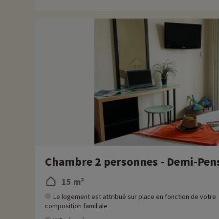
Pour les amoureux d'animaux, ne manquez pas la réserve afric
Chez Familytrip nous découvrons chaque année de nouvelles act
remise directement en ligne après avoir choisi votre logemen
Plus d'informations
• Animaux de compagnie non admis
• Personnes à mobilité réduite accompagnement obligatoire
Chambre 2 personnes - Demi-Pen
15 m²
Le logement est attribué sur place en fonction de votre
composition familiale