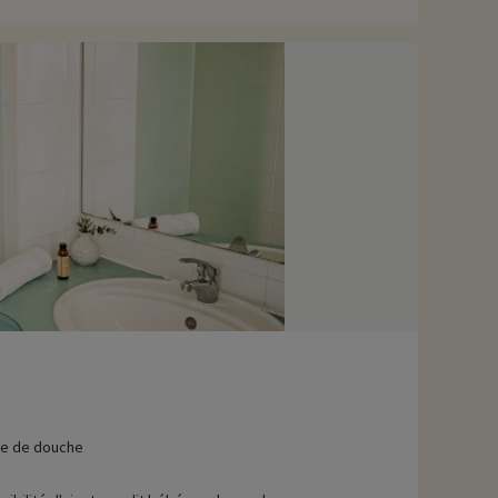
avons déjà négocié des activités, elles sont réservables avec
le de douche