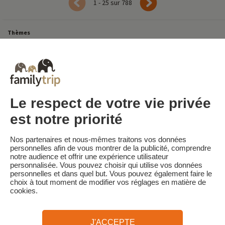
1 - 25 sur 788
Thèmes
Tous Nos Week-ends en Famille
Vacances Dernière Minute en France
Court séjour de dernière minute
Toutes Nos Vacances en Famille en France
Court séjour Insolite
Vacances en camping en France
Destinations
Vacances au Ski en France
Le respect de votre vie privée
est notre priorité
Familytrip
© 2026 Familytrip
Nos partenaires et nous-mêmes traitons vos données
Qui sommes-nous?
CGV et Charte de Confidentialité
personnelles afin de vous montrer de la publicité, comprendre
notre audience et offrir une expérience utilisateur
La Presse parle de nous
Partenaires
FAQ
Blog
Plan du site
personnalisée. Vous pouvez choisir qui utilise vos données
personnelles et dans quel but. Vous pouvez également faire le
choix à tout moment de modifier vos réglages en matière de
Paiement sécurisé
Réalisé par Sooyoos
cookies.
Appelez-nous au
Besoin d’aide ?
J'ACCEPTE
09 72 26 99 33