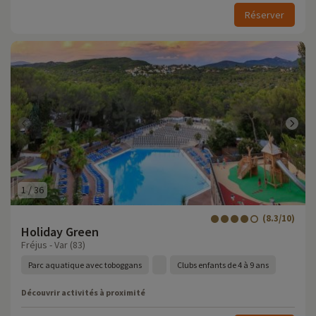
Réserver
1
/
36
(8.3/10)
Holiday Green
Fréjus - Var (83)
Parc aquatique avec toboggans
Clubs enfants de 4 à 9 ans
Découvrir activités à proximité