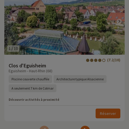
1
/
10
(7.2/10)
Clos d'Eguisheim
Eguisheim - Haut-Rhin (68)
Piscine couverte chauffée
Architecture typique Alsacienne
A seulement 7 km de Colmar
Découvrir activités à proximité
Réserver