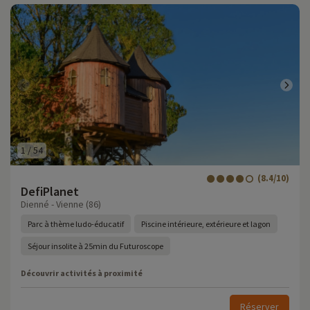
1
/
54
(8.4/10)
DefiPlanet
Dienné - Vienne (86)
Parc à thème ludo-éducatif
Piscine intérieure, extérieure et lagon
Séjour insolite à 25min du Futuroscope
Découvrir activités à proximité
Réserver