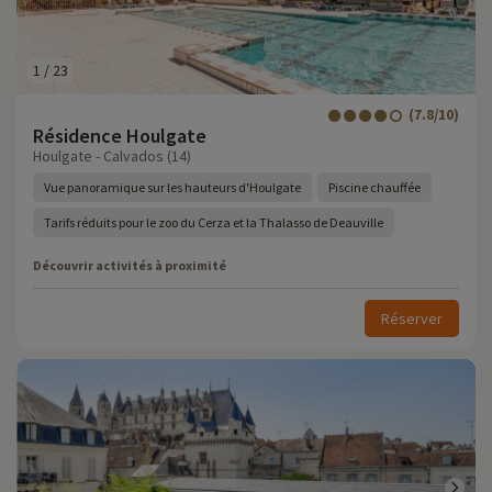
1
/
23
(7.8/10)
Résidence Houlgate
Houlgate - Calvados (14)
Vue panoramique sur les hauteurs d'Houlgate
Piscine chauffée
Tarifs réduits pour le zoo du Cerza et la Thalasso de Deauville
Découvrir activités à proximité
Réserver