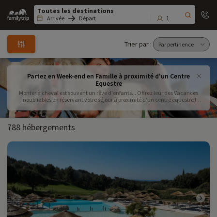
Family
trip
1
Arrivée
Départ
Trier par :
Partez en Week-end en Famille à proximité d'un Centre
Equestre
Monter à cheval est souvent un rêve d'enfants... Offrez leur des Vacances
inoubliables en réservant votre séjour à proximité d'un centre équestre !
Familytrip a sélectionné pour vous des destinations avec club d'équitation
partout en France. Des lieux magiques où vous pouvez faire d'agréables
balades à cheval et où les enfants peuvent faire des stages d'équitation !
788 hébergements
D'une simple promenade à poney jusqu'au stage compétition, réservez
votre Week-End en Famille avec un Centre Équestre en Normandie,
Camargue ou encore dans le Gers !