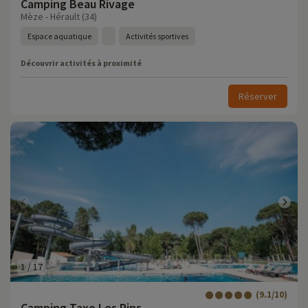
Camping Beau Rivage
Mèze - Hérault (34)
Espace aquatique
Activités sportives
Découvrir activités à proximité
Réserver
1
/
17
(9.1/10)
Camping Taxo Les Pins