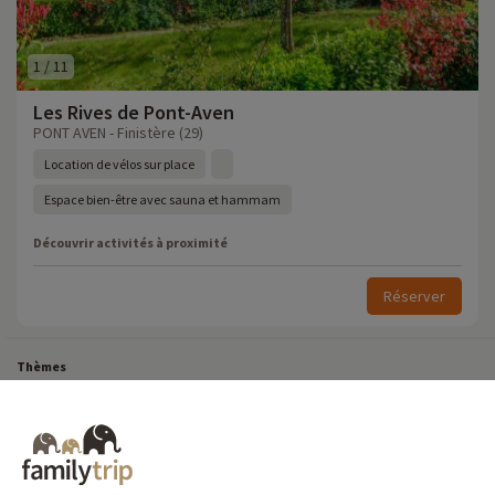
1
/
11
Les Rives de Pont-Aven
PONT AVEN - Finistère (29)
Location de vélos sur place
Espace bien-être avec sauna et hammam
Découvrir activités à proximité
Réserver
Thèmes
Tous Nos Week-ends en Famille
Vacances Dernière Minute en France
Court séjour de dernière minute
Toutes Nos Vacances en Famille en France
Court séjour Insolite
Vacances en camping en France
Destinations