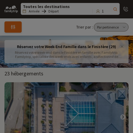
Family
trip
1
Arrivée
Départ
Trier par :
Réservez votre Week-End Famille dans le Finistère (29)
Réservez votre week-end dans le Finistère en famille avec Familytrip.
Familytrip, spécialiste des week-ends avec enfants , a sélectionné de
nombreuses idées pour une escapade proche de chez vous avec des
activités à faire en famille ! Finistère, littéralement là où finit la terre mais là
où tous bons week-ends commencent !
23 hébergements