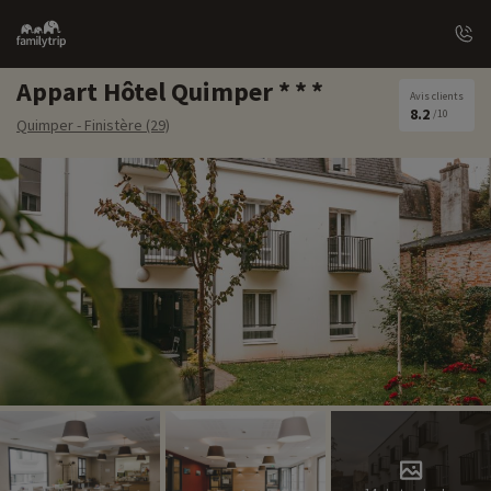
Family
trip
Appart Hôtel Quimper
Avis clients
8.2
/10
Quimper - Finistère (29)