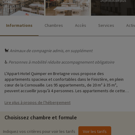
14 photos de plus
Informations
Chambres
Accès
Services
Acti
🐩
Animaux de compagnie admis, en supplément
♿
Personnes à mobilité réduite accompagnement obligatoire
L’Appart-Hotel Quimper en Bretagne vous propose des
appartements spacieux et confortables dans le Finistère, en plein
cœur de la Cornouaille. Les 95 appartements, de 20 m² à 35 m²,
peuvent accueillir jusqu’à 4 personnes. Les appartements de cette
résidence sont entièrement équipés pour accueillir des familles avec
enfants pour des vacances faciles. Au sein de votre logement vous
Lire plus à propos de l’hébergement
disposerez d'une cuisine avec lave-vaisselle, salle de douche,
télévision et wifi gratuit.
Choisissez chambre et formule
Pour un séjour facile, la résidence propose tous les matins un service
de petits déjeuners et met à votre disposition en supplément un
Indiquez vos critères pour voir les tarifs
Voir les tarifs