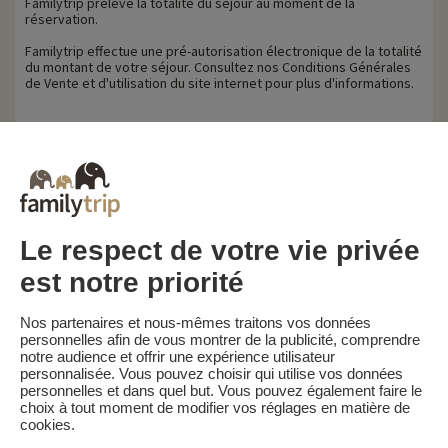
Familytrip prélève la totalité du séjour au moment de la
réservation.
Familytrip effectue une pré-autorisation électronique de la totalité
du montant de votre séjour. Consultez nos Conditions Générales
de Vente et d'utilisation du site internet pour plus d'informations.
Conditions d’annulation
Pour les séjours réservés au tarif "Early Booking", les pénalités
sont le suivantes :
• Séjour non annulable et non remboursable
Pour les séjours réservés au tarif "Meilleur Tarif", les pénalités
sont le suivantes :
• Annulation 30 jours ou plus avant la date de début du séjour :
Le respect de votre vie privée
30% du prix du séjour
• Annulation moins de 30 jours avant la date de début du séjour :
est notre priorité
100 % du prix du séjour
Familytrip vous conseille de souscrire l'assurance annulation de
Nos partenaires et nous-mêmes traitons vos données
son partenaire AREAS Assurances. Souscrivez au moment de la
personnelles afin de vous montrer de la publicité, comprendre
réservation ou dans les 24h suivant votre réservation par
notre audience et offrir une expérience utilisateur
téléphone.
personnalisée. Vous pouvez choisir qui utilise vos données
personnelles et dans quel but. Vous pouvez également faire le
choix à tout moment de modifier vos réglages en matière de
cookies.
Familytrip