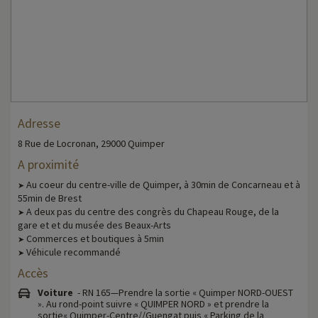
Adresse
8 Rue de Locronan, 29000 Quimper
A proximité
Au coeur du centre-ville de Quimper, à 30min de Concarneau et à
➤
55min de Brest
A deux pas du centre des congrès du Chapeau Rouge, de la
➤
gare et et du musée des Beaux-Arts
Commerces et boutiques à 5min
➤
Véhicule recommandé
➤
Accès
Voiture
- RN 165—Prendre la sortie « Quimper NORD-OUEST
». Au rond-point suivre « QUIMPER NORD » et prendre la
sortie« Quimper-Centre//Guengat puis « Parking de la