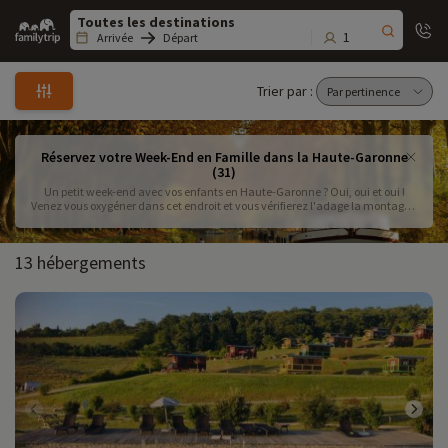
Family
trip
1
Arrivée
Départ
Trier par :
Réservez votre Week-End en Famille dans la Haute-Garonne
(31)
Un petit week-end avec vos enfants en Haute-Garonne ? Oui, oui et oui !
Venez vous oxygéner dans cet endroit et vous vérifierez l'adage la montagne
ça vous gagne !
13 hébergements