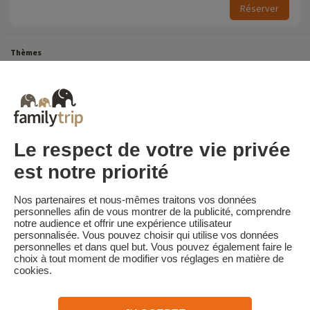
Réserver
Thèmes
Tous Nos Week-ends en Famille
Vacances Dernière Minute en France
Court séjour de dernière minute
Toutes Nos Vacances en Famille en France
Court séjour Insolite
Vacances en camping en France
Destinations
Vacances au Ski en France
Le respect de votre vie privée
est notre priorité
Familytrip
© 2026 Familytrip
Nos partenaires et nous-mêmes traitons vos données
Qui sommes-nous?
CGV et Charte de Confidentialité
personnelles afin de vous montrer de la publicité, comprendre
notre audience et offrir une expérience utilisateur
La Presse parle de nous
Partenaires
FAQ
Blog
Plan du site
personnalisée. Vous pouvez choisir qui utilise vos données
personnelles et dans quel but. Vous pouvez également faire le
choix à tout moment de modifier vos réglages en matière de
Paiement sécurisé
Réalisé par Sooyoos
cookies.
Appelez-nous au