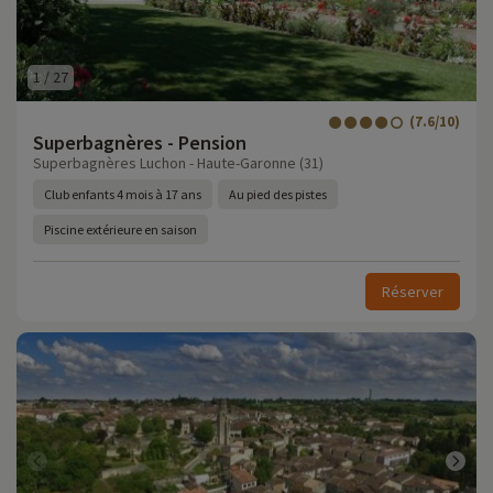
1
/
27
(7.6/10)
Superbagnères - Pension
Superbagnères Luchon - Haute-Garonne (31)
Club enfants 4 mois à 17 ans
Au pied des pistes
Piscine extérieure en saison
Réserver