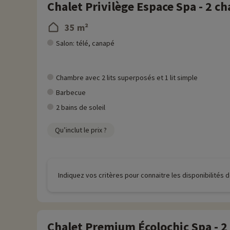
Plus d'informations
Chalet Privilège Espace Spa - 2 c
• Animaux de compagnie acceptés, en supplément
35 m²
Salon: télé, canapé
Chambre avec 2 lits superposés et 1 lit simple
Barbecue
2 bains de soleil
Qu’inclut le prix ?
Indiquez vos critères pour connaitre les disponibilités
Chalet Premium Écolochic Spa - 2