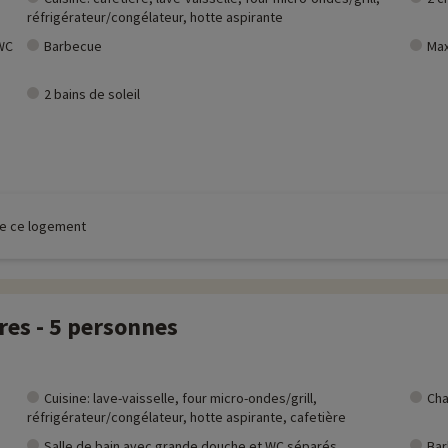
réfrigérateur/congélateur, hotte aspirante
 WC
Barbecue
Max
2 bains de soleil
 de ce logement
res - 5 personnes
Cuisine: lave-vaisselle, four micro-ondes/grill,
Cha
réfrigérateur/congélateur, hotte aspirante, cafetière
Salle de bain avec grande douche et WC séparés
Ba