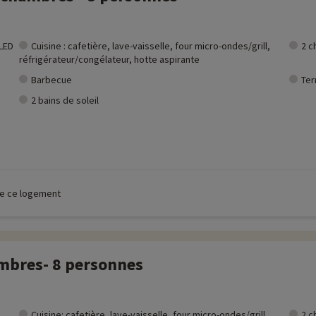
 LED
Cuisine : cafetière, lave-vaisselle, four micro-ondes/grill,
2 c
réfrigérateur/congélateur, hotte aspirante
Barbecue
Ter
2 bains de soleil
 de ce logement
ambres- 8 personnes
Cuisine: cafetière, lave-vaisselle, four micro-ondes/grill,
2 c