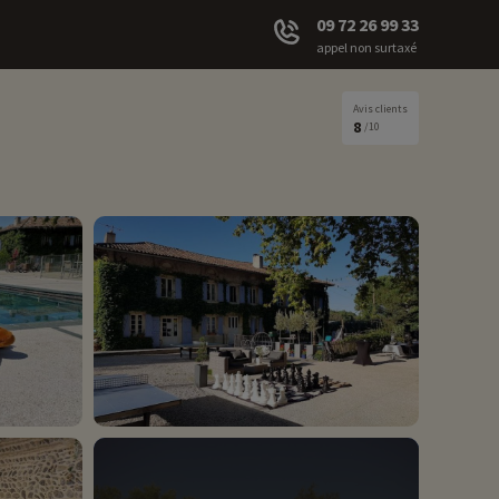
09 72 26 99 33
appel non surtaxé
Avis clients
8
/10