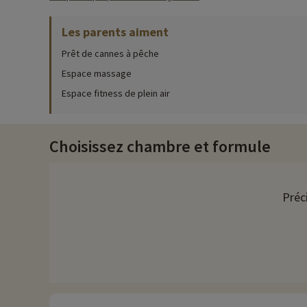
Une chose est sûre, les enfants seront ravis de l'expérience.
Les parents aiment
Activités famille sur place
Prêt de cannes à pêche
Pour des informations très précises sur les activités à faire s
Espace massage
Toute la famille appréciera la jolie piscine et ses toboggans o
Espace fitness de plein air
parents profiteront d'un moment de détente dans le bain à bul
Au camping du Moulin vous n'aurez pas le temps de vous ennuyer
les petits : activités manuelles, créatives et éducatives tell
Choisissez chambre et formule
Découvrez la région et activités famille
À proximité, vous pourrez explorer des sentiers de randonnée ad
Préc
les petits.
Le Parc animalier de la Prairie des Filtres à Toulouse , situé 
d'un cadre agréable pour un pique-nique. Profitez-en bien sûr pou
Chez Familytrip nous découvrons chaque année de nouvelles act
remise directement en ligne après avoir choisi votre logemen