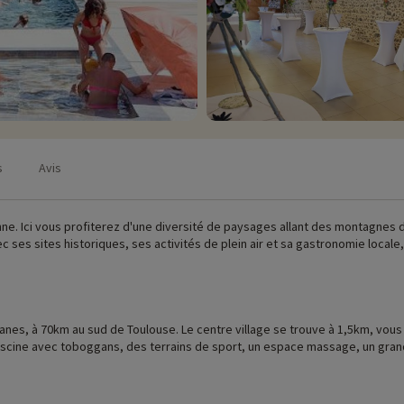
s
Avis
nne. Ici vous profiterez d'une diversité de paysages allant des montagnes
vec ses sites historiques, ses activités de plein air et sa gastronomie loca
sanes, à 70km au sud de Toulouse. Le centre village se trouve à 1,5km, vous
piscine avec toboggans, des terrains de sport, un espace massage, un grand
ssi charmants les uns que les autres : mobil-home, chalet, pod insolite, ro