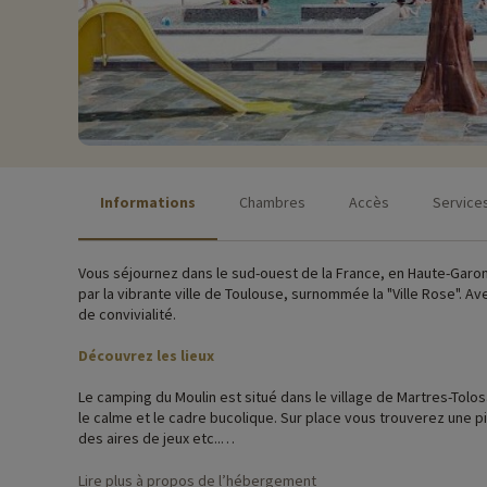
Informations
Chambres
Accès
Service
Vous séjournez dans le sud-ouest de la France, en Haute-Garo
par la vibrante ville de Toulouse, surnommée la "Ville Rose". A
de convivialité.
Découvrez les lieux
Le camping du Moulin est situé dans le village de Martres-Tolo
le calme et le cadre bucolique. Sur place vous trouverez une 
des aires de jeux etc..
Le camping vous propose différents types de logements, tous au
Lire plus à propos de l’hébergement