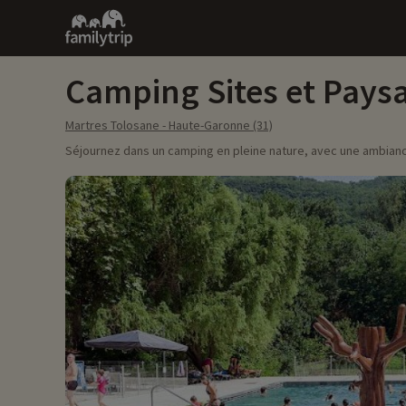
Family
trip
Camping Sites et Pays
Martres Tolosane - Haute-Garonne (31)
Séjournez dans un camping en pleine nature, avec une ambiance