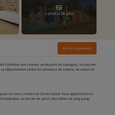
1 photos de plus
Voir les logements
 des Pyrénées aux coteaux verdoyants du Lauragais, en passant
le, ce département séduit les amateurs de culture, de nature et
 pourrez vous y rendre en 20 min à pied. Vous apprécierez ici
 trampoline, un terrain de sport, des tables de ping-pong,
ulotte, cabane magique, gîte, il y en a pour tous les goûts.