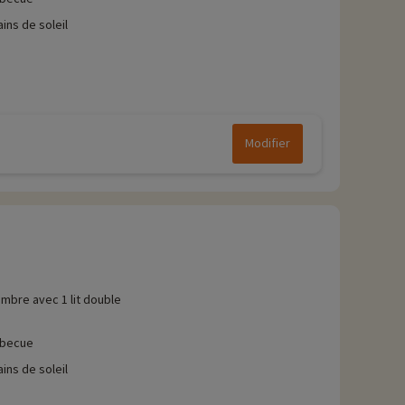
ains de soleil
Modifier
mbre avec 1 lit double
rbecue
ains de soleil