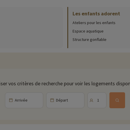
Les enfants adorent
Ateliers pour les enfants
ur place (date d'ouverture, âge pour les club, contenu du pack bébé...),
cliqu
Espace aquatique
ù se rafraîchir et s'amuser pendant l'été. Les plus petits pataugeront sous 
Structure gonflable
les.
. Des animations familiales sont organisées en journée et en soirée. Au p
es que pâte à sel, herbiers, construction de cabane… Bonne ambiance garanti
aptés aux familles, offrant des vues magnifiques sur les montagnes, la forê
iser vos critères de recherche pour voir les logements dispon
à environ une heure de Martres-Tolosane, est idéal pour une sortie familiale.
Arrivée
Départ
1
r visiter la "Ville Rose".
ivités famille à proximité de nos hébergements : zoo, aquarium... Si nous 
t et vous pouvez les découvrir
en cliquant ici !