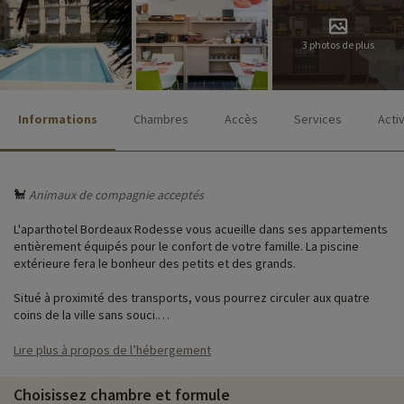
3 photos de plus
Informations
Chambres
Accès
Services
Acti
🐩
Animaux de compagnie acceptés
L'aparthotel Bordeaux Rodesse vous acueille dans ses appartements
entièrement équipés pour le confort de votre famille. La piscine
extérieure fera le bonheur des petits et des grands.
Situé à proximité des transports, vous pourrez circuler aux quatre
coins de la ville sans souci.
Lire plus à propos de l’hébergement
♥
Notre activité coup de cœur
i
Choisissez chambre et formule
• Petit train touristique
: d'avril à la Toussaint