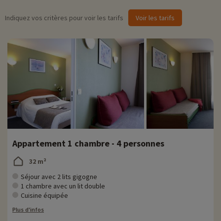
› Au centre de Bordeaux
› Visite commentée de la ville
Indiquez vos critères pour voir les tarifs
Voir les tarifs
› Pratique avec les petits
› Tarifs : 8€/adulte 4,50€/enfant de 5 à 12 ans
› Gratuit pour les moins de 5 ans
Appartement 1 chambre - 4 personnes
32 m²
Séjour avec 2 lits gigogne
1 chambre avec un lit double
Cuisine équipée
Plus d'infos