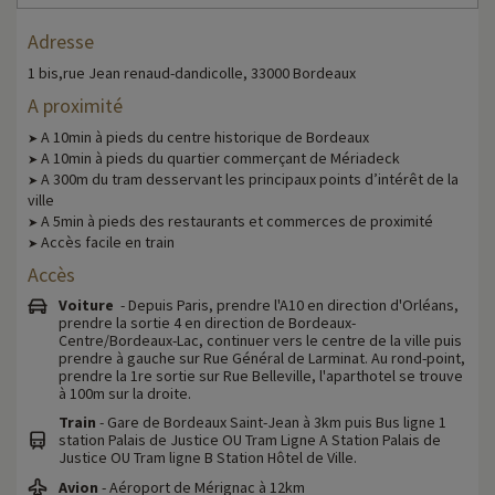
Adresse
1 bis,rue Jean renaud-dandicolle, 33000 Bordeaux
A proximité
A 10min à pieds du centre historique de Bordeaux
➤
A 10min à pieds du quartier commerçant de Mériadeck
➤
A 300m du tram desservant les principaux points d’intérêt de la
➤
ville
A 5min à pieds des restaurants et commerces de proximité
➤
Accès facile en train
➤
Accès
Voiture
- Depuis Paris, prendre l'A10 en direction d'Orléans,
prendre la sortie 4 en direction de Bordeaux-
Centre/Bordeaux-Lac, continuer vers le centre de la ville puis
prendre à gauche sur Rue Général de Larminat. Au rond-point,
prendre la 1re sortie sur Rue Belleville, l'aparthotel se trouve
à 100m sur la droite.
Train
- Gare de Bordeaux Saint-Jean à 3km puis Bus ligne 1
station Palais de Justice OU Tram Ligne A Station Palais de
Justice OU Tram ligne B Station Hôtel de Ville.
Avion
- Aéroport de Mérignac à 12km