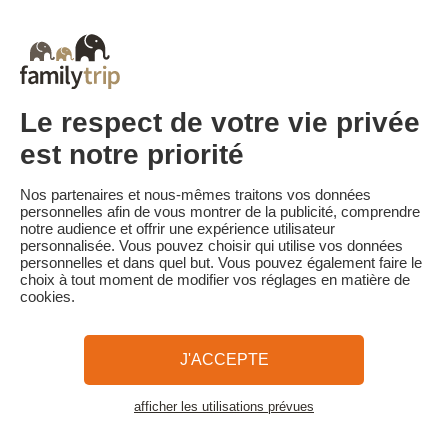
Tarif Flexible à J-8 :
Séjour annulable sans frais jusqu'à 8 jours de l'arrivée.
En cas d'annulation moins de 8 jours avant l'arrivée, 100% du
montant total du séjour est conservé.
Tarif Flexible à J-3 :
Le respect de votre vie privée
Séjour annulable sans frais jusqu'à 3 jours de l'arrivée.
En cas d'annulation moins de 3 jours avant l'arrivée, 100% du
est notre priorité
montant total du séjour est conservé.
Familytrip vous conseille de souscrire l'assurance annulation de
Nos partenaires et nous-mêmes traitons vos données
son partenaire AREAS Assurances. Souscrivez au moment de la
personnelles afin de vous montrer de la publicité, comprendre
réservation ou dans les 24h suivant votre réservation par
notre audience et offrir une expérience utilisateur
téléphone.
personnalisée. Vous pouvez choisir qui utilise vos données
personnelles et dans quel but. Vous pouvez également faire le
choix à tout moment de modifier vos réglages en matière de
cookies.
Familytrip
© 2026 Familytrip
Qui sommes-nous?
CGV et Charte de Confidentialité
J'ACCEPTE
La Presse parle de nous
Partenaires
FAQ
Blog
Plan du site
afficher les utilisations prévues
Voir les logements
Paiement sécurisé
Réalisé par Sooyoos