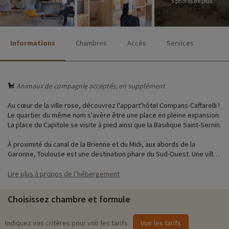
5 photos de plus
Informations
Chambres
Accès
Services
🐩
Animaux de compagnie acceptés, en supplément
Au cœur de la ville rose, découvrez l'appart'hôtel Compans-Caffarelli !
Le quartier du même nom s'avère être une place en pleine expansion.
La place du Capitole se visite à pied ainsi que la Basilique Saint-Sernin.
À proximité du canal de la Brienne et du Midi, aux abords de la
Garonne, Toulouse est une destination phare du Sud-Ouest. Une ville
ensoleillée de l’Occitanie.
Lire plus à propos de l’hébergement
♥
Notre activité coup de cœur
i
Choisissez chambre et formule
•
L’Archéosite Le Village Gaulois
› Situé à environ 45 min en voiture du camping
Indiquez vos critères pour voir les tarifs
Voir les tarifs