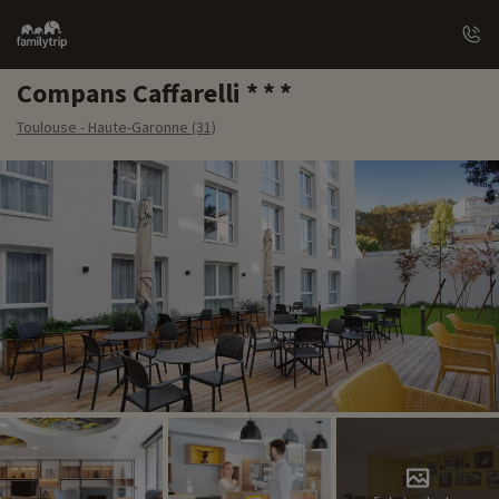
Family
trip
Compans Caffarelli
Toulouse - Haute-Garonne (31)