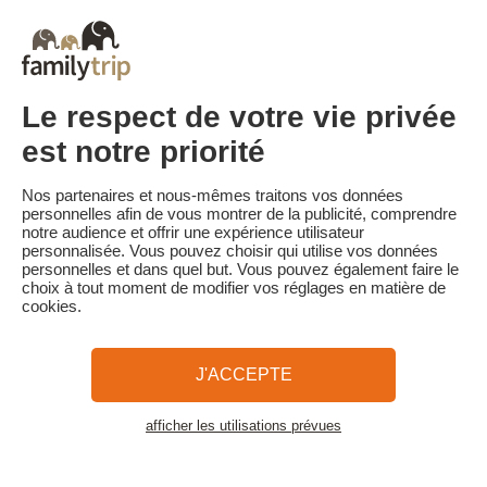
début du séjour. Le client reçoit un rappel de paiement du solde
de la réservation par e-mail 35 jours avant le début du séjour.
Les pénalités d'annulation sont calculées sur la base du barème
suivant :
• Annulation 30 jours ou plus avant la date de début du séjour :
Le respect de votre vie privée
acompte conservé
• Annulation moins de 30 jours avant la date de début du séjour :
est notre priorité
100 % du prix du séjour
Familytrip vous conseille de souscrire l'assurance annulation de
Nos partenaires et nous-mêmes traitons vos données
son partenaire Areas assurances. Souscrivez au moment de la
personnelles afin de vous montrer de la publicité, comprendre
réservation ou dans les 24h suivant votre réservation par
notre audience et offrir une expérience utilisateur
téléphone.
personnalisée. Vous pouvez choisir qui utilise vos données
personnelles et dans quel but. Vous pouvez également faire le
choix à tout moment de modifier vos réglages en matière de
cookies.
Familytrip
© 2026 Familytrip
Qui sommes-nous?
CGV et Charte de Confidentialité
J'ACCEPTE
La Presse parle de nous
Partenaires
FAQ
Blog
Plan du site
afficher les utilisations prévues
Voir les logements
Paiement sécurisé
Réalisé par Sooyoos