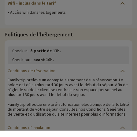
Wifi
- inclus dans le tarif
• Accès wifi dans les logements
Politiques de l'hébergement
Check in :
à partir de 17h.
Check out :
avant 10h.
Conditions de réservation
Familytrip prélève un acompte au moment de la réservation. Le
solde est dû au plus tard 30 jours avant le début du séjour. Afin de
régler le solde le client se rendra sur son espace personnel au
plus tard 30 jours avant le début du séjour.
Familytrip effectue une pré-autorisation électronique de la totalité
du montant de votre séjour. Consultez nos Conditions Générales
de Vente et d'utilisation du site internet pour plus d'informations.
Conditions d’annulation
Le solde de la réservation est dû au plus tard 30 jours avant le