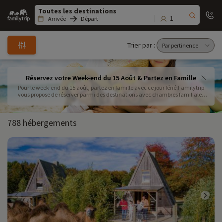
Family
trip
1
Arrivée
Départ
Trier par :
Réservez votre Week-end du 15 Août & Partez en Famille
Pour le week-end du 15 août, partez en famille avec ce jour férié.Familytrip
vous propose de réserver parmi des destinations avec chambres familiales
triées sur le volet pour leurs prestations autour des enfants : matériel de
puériculture, aire de jeux, piscine... Vos enfants et vous passerez un excellent
week-end en famille .
788 hébergements