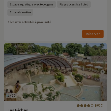
Espace aquatique avec toboggans
Plage accessible à pied
Espace bien-être
Découvrir activités à proximité
Réserver
1
/
16
(9/10)
Les Biches