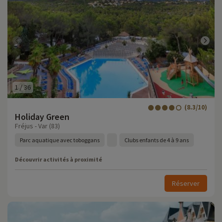
1
/
36
(8.3/10)
Holiday Green
Fréjus - Var (83)
Parc aquatique avec toboggans
Clubs enfants de 4 à 9 ans
Découvrir activités à proximité
Réserver