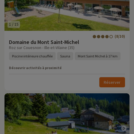
1
/
15
(8/10)
Domaine du Mont Saint-Michel
Roz sur Couesnon - Ille-et-Vilaine (35)
Piscine intérieure chauffée
Sauna
Mont Saint Michel à 17 km
Découvrir activités à proximité
Réserver