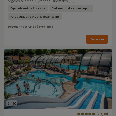
Argelès-sur-Mer - Pyrénées-Orientales (66)
Espace bien-être à la carte
Cadre naturel entouré de pins
Parc aquatique avec toboggan géant
Découvrir activités à proximité
Réserver
1
/
30
(9.2/10)