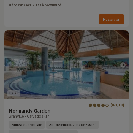
Découvrir activités à proximité
Réserver
1
/
23
(8.1/10)
Normandy Garden
Branville - Calvados (14)
Bulle aquatropicale
Aire de jeux couverte de 600 m²