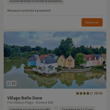
Grande diversité d'activités et prestations
Découvrir activités à proximité
Réserver
1
/
30
(8/10)
Village Belle Dune
Fort-Mahon-Plage - Somme (80)
Complexe aqualudique chauffé
Club enfant de 3 à 17 ans