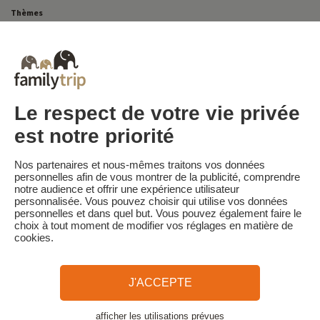
Thèmes
Tous Nos Week-ends en Famille
Vacances Dernière Minute en France
Court séjour de dernière minute
Toutes Nos Vacances en Famille en France
Court séjour Insolite
Vacances en camping en France
Destinations
Vacances au Ski en France
Le respect de votre vie privée
est notre priorité
Familytrip
© 2026 Familytrip
Nos partenaires et nous-mêmes traitons vos données
Qui sommes-nous?
CGV et Charte de Confidentialité
personnelles afin de vous montrer de la publicité, comprendre
notre audience et offrir une expérience utilisateur
La Presse parle de nous
Partenaires
FAQ
Blog
Plan du site
personnalisée. Vous pouvez choisir qui utilise vos données
personnelles et dans quel but. Vous pouvez également faire le
choix à tout moment de modifier vos réglages en matière de
Paiement sécurisé
Réalisé par Sooyoos
cookies.
Appelez-nous au
Besoin d’aide ?
J'ACCEPTE
09 72 26 99 33
afficher les utilisations prévues