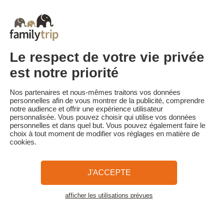
Tous Nos Week-ends en Famille
Vacances Dernière Minute en France
Court séjour de dernière minute
Toutes Nos Vacances en Famille en France
Court séjour Insolite
Vacances en camping en France
Destinations
Vacances au Ski en France
Le respect de votre vie privée
est notre priorité
Familytrip
© 2026 Familytrip
Nos partenaires et nous-mêmes traitons vos données
Qui sommes-nous?
CGV et Charte de Confidentialité
personnelles afin de vous montrer de la publicité, comprendre
notre audience et offrir une expérience utilisateur
La Presse parle de nous
Partenaires
FAQ
Blog
Plan du site
personnalisée. Vous pouvez choisir qui utilise vos données
personnelles et dans quel but. Vous pouvez également faire le
choix à tout moment de modifier vos réglages en matière de
Paiement sécurisé
Réalisé par Sooyoos
cookies.
Appelez-nous au
Besoin d’aide ?
J'ACCEPTE
09 72 26 99 33
afficher les utilisations prévues
Voir la carte