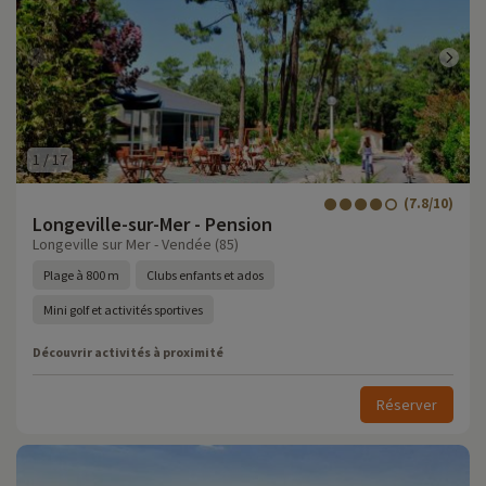
1
/
17
(7.8/10)
Longeville-sur-Mer - Pension
Longeville sur Mer - Vendée (85)
Plage à 800 m
Clubs enfants et ados
Mini golf et activités sportives
Découvrir activités à proximité
Réserver