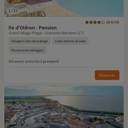
1
/
13
(8.6/10)
Ile d'Oléron - Pension
Grand-Village-Plage - Charente-Maritime (17)
Village à 2 km de la plage
Clubs enfants et ados
Piscine avec toboggan
Découvrir activités à proximité
Réserver