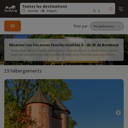
Family
trip
1
Arrivée
Départ
Trier par :
Réservez vos Vacances Famille Insolites à - de 3h de Bordeaux
Envie d'un séjour insolite en Famille ? L'Aquitaine est la destination idéale
pour vos vacances ou votre weekend original en Famille avec vos enfants.
Nos experts ont sélectionné les meilleurs hébergements atypiques adaptés à
l'accueil des familles à proximité de Bordeaux
19 hébergements