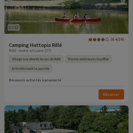
1
/
22
(8.4/10)
Camping Huttopia Rillé
Rillé - Indre-et-Loire (37)
Village aux abords du lac de Rillé
Piscine extérieure chauffée
Activités toute la journée
Découvrir activités à proximité
Réserver