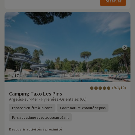
Réserver
1
/
17
(9.1/10)
Camping Taxo Les Pins
Argelès-sur-Mer - Pyrénées-Orientales (66)
Espace bien-être à la carte
Cadre naturel entouré de pins
Parc aquatique avec toboggan géant
Découvrir activités à proximité