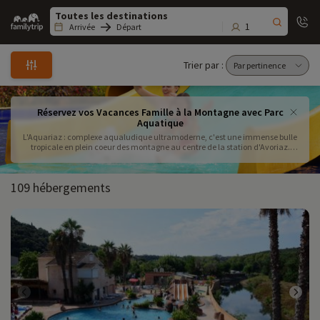
Family
trip
1
Arrivée
Départ
Trier par :
Réservez vos Vacances Famille à la Montagne avec Parc
Aquatique
L'Aquariaz : complexe aqualudique ultramoderne, c'est une immense bulle
tropicale en plein coeur des montagne au centre de la station d'Avoriaz.
Vous y trouvez des espaces de nages mais aussi et surtout rivière, grande
cascade, jacuzzi extérieur, arbre à eau ! Réserver un séjour au ski avec
centre aquatique et bénéficiez d'1 à 2 euros de réduction par entrée !
109 hébergements