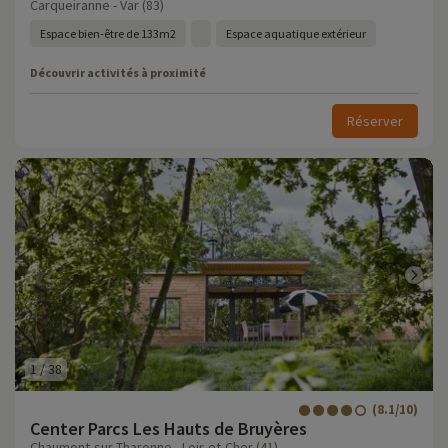
Carqueiranne - Var (83)
Espace bien-être de 133m2
Espace aquatique extérieur
Découvrir activités à proximité
Réserver
1
/
38
(8.1/10)
Center Parcs Les Hauts de Bruyères
Chaumont-sur-Tharonne - Loir-et-Cher (41)