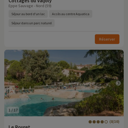
Cottages du Valjoly
Eppe Sauvage - Nord (59)
Séjour au bord d'un lac
Accès au centre Aquatica
Séjour dans un parc naturel
Réserver
1
/
17
(8/10)
Le Rouret