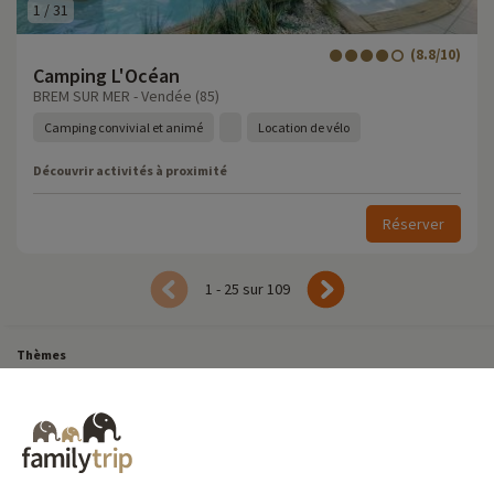
1
/
31
(8.8/10)
Camping L'Océan
BREM SUR MER - Vendée (85)
Camping convivial et animé
Location de vélo
Découvrir activités à proximité
Réserver
1 - 25 sur 109
Thèmes
Tous Nos Week-ends en Famille
Vacances Dernière Minute en France
Court séjour de dernière minute
Toutes Nos Vacances en Famille en France
Court séjour Insolite
Vacances en camping en France
Destinations