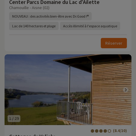
Center Parcs Domaine du Lac d'Ailette
Chamouille - Aisne (02)
NOUVEAU : des activités bien-être avec Dr.Good !®
Lac de 140 hectares et plage
Accès illimité à l'espace aquatique
Réserver
1
/
29
(8.4/10)