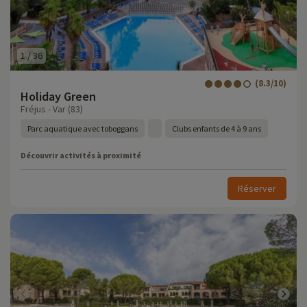
1
/
36
(8.3/10)
Holiday Green
Fréjus - Var (83)
Parc aquatique avec toboggans
Clubs enfants de 4 à 9 ans
Découvrir activités à proximité
Réserver