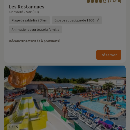
(7.4/10)
Les Restanques
Grimaud - Var (83)
Plage de sable fin à 3 km
Espace aquatique de 1 600 m²
Animations pour toute la famille
Découvrir activités à proximité
Réserver
1
/
15