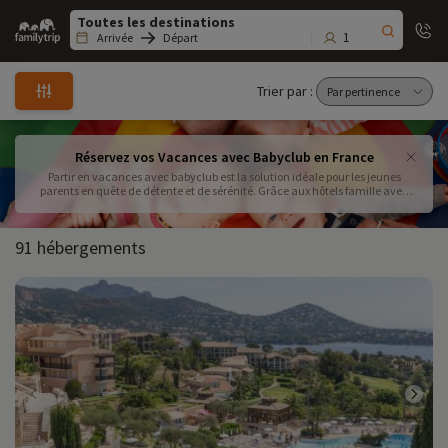
Family
trip
1
Arrivée
Départ
Trier par :
Réservez vos Vacances avec Babyclub en France
Partir en vacances avec babyclub est la solution idéale pour les jeunes
parents en quête de détente et de sérénité. Grâce aux hôtels famille avec
babyclub, profitez d’un séjour où tout est pensé pour vous et votre bébé, avec
des services comme des garderies adaptées et des infrastructures
sécurisées. Opter pour un séjour famille avec garderie enfants en France
91 hébergements
permet de conjuguer repos et moments privilégiés avec votre tout-petit, tout
en profitant d’installations adaptées. Choisir parmi les clubs vacances bébés
équipés ou les resorts familiaux avec nurseries garantit un confort optimal,
avec crèches, menus spécifiques et matériel de puériculture à disposition.
Que ce soit dans les Alpes, en Provence ou en Bretagne, certaines
destinations idéales pour parents avec nourrissons offrent une expérience
inoubliable. Pour organiser un voyage en famille avec babyclub sans stress, il
est essentiel de comparer les offres vacances club bébé et de consulter les
avis hôtels babyclub France afin de faire le meilleur choix.