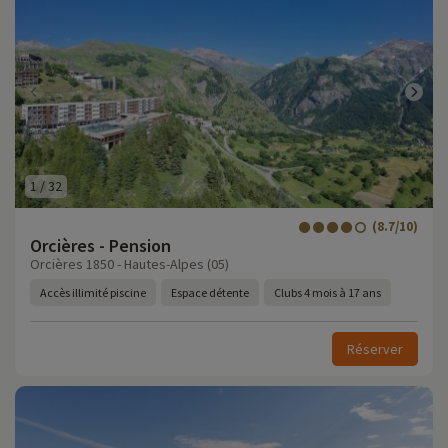
1
/
32
(8.7/10)
Orcières - Pension
Orcières 1850 - Hautes-Alpes (05)
Accès illimité piscine
Espace détente
Clubs 4 mois à 17 ans
Réserver