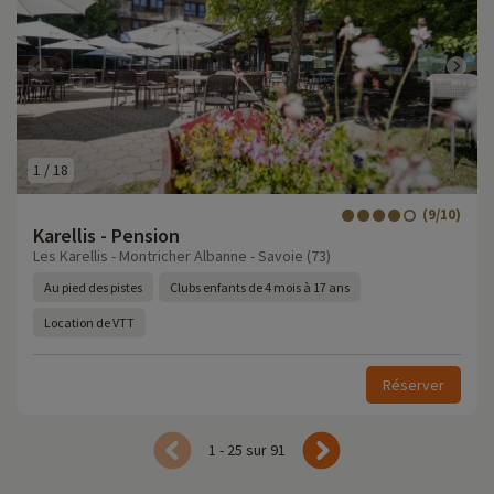
1
/
18
(9/10)
Karellis - Pension
Les Karellis - Montricher Albanne - Savoie (73)
Au pied des pistes
Clubs enfants de 4 mois à 17 ans
Location de VTT
Réserver
1 - 25 sur 91