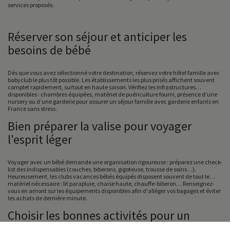
services proposés.
Réserver son séjour et anticiper les
besoins de bébé
Dès que vous avez sélectionné votre destination, réservez votre hôtel famille avec
babyclub le plus tôt possible. Les établissements les plus prisés affichent souvent
complet rapidement, surtout en haute saison. Vérifiez les infrastructures
disponibles : chambres équipées, matériel de puériculture fourni, présence d’une
nursery ou d’une garderie pour assurer un séjour famille avec garderie enfants en
France sans stress.
Bien préparer la valise pour voyager
l'esprit léger
Voyager avec un bébé demande une organisation rigoureuse : préparez une check-
list des indispensables (couches, biberons, gigoteuse, trousse de soins…).
Heureusement, les clubs vacances bébés équipés disposent souvent de tout le
matériel nécessaire : lit parapluie, chaise haute, chauffe-biberon… Renseignez-
vous en amont sur les équipements disponibles afin d'alléger vos bagages et éviter
les achats de dernière minute.
Choisir les bonnes activités pour un
séjour adapté