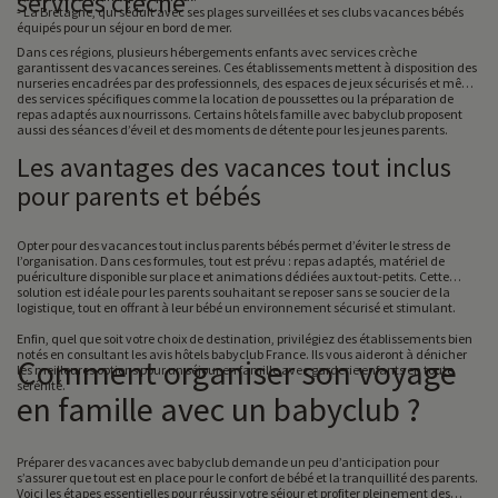
services crèche
- La Bretagne, qui séduit avec ses plages surveillées et ses clubs vacances bébés
équipés pour un séjour en bord de mer.
Dans ces régions, plusieurs hébergements enfants avec services crèche
garantissent des vacances sereines. Ces établissements mettent à disposition des
nurseries encadrées par des professionnels, des espaces de jeux sécurisés et même
des services spécifiques comme la location de poussettes ou la préparation de
repas adaptés aux nourrissons. Certains hôtels famille avec babyclub proposent
aussi des séances d’éveil et des moments de détente pour les jeunes parents.
Les avantages des vacances tout inclus
pour parents et bébés
Opter pour des vacances tout inclus parents bébés permet d’éviter le stress de
l’organisation. Dans ces formules, tout est prévu : repas adaptés, matériel de
puériculture disponible sur place et animations dédiées aux tout-petits. Cette
solution est idéale pour les parents souhaitant se reposer sans se soucier de la
logistique, tout en offrant à leur bébé un environnement sécurisé et stimulant.
Enfin, quel que soit votre choix de destination, privilégiez des établissements bien
notés en consultant les avis hôtels babyclub France. Ils vous aideront à dénicher
Comment organiser son voyage
les meilleures options pour un séjour en famille avec garderie enfants en toute
sérénité.
en famille avec un babyclub ?
Préparer des vacances avec babyclub demande un peu d’anticipation pour
s’assurer que tout est en place pour le confort de bébé et la tranquillité des parents.
Voici les étapes essentielles pour réussir votre séjour et profiter pleinement des