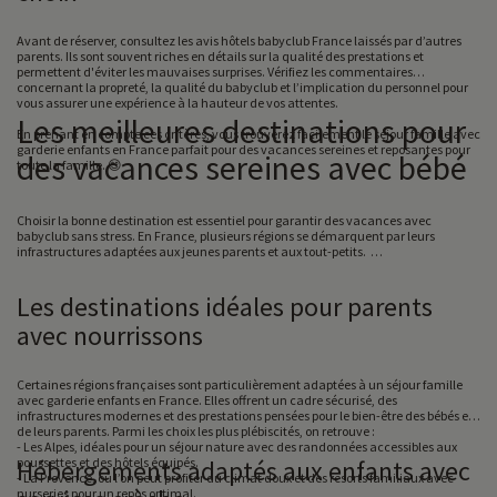
Avant de réserver, consultez les avis hôtels babyclub France laissés par d’autres
parents. Ils sont souvent riches en détails sur la qualité des prestations et
permettent d'éviter les mauvaises surprises. Vérifiez les commentaires
concernant la propreté, la qualité du babyclub et l’implication du personnel pour
vous assurer une expérience à la hauteur de vos attentes.
Les meilleures destinations pour
En prenant en compte ces critères, vous trouverez facilement le séjour famille avec
garderie enfants en France parfait pour des vacances sereines et reposantes pour
des vacances sereines avec bébé
toute la famille. 😊
Choisir la bonne destination est essentiel pour garantir des vacances avec
babyclub sans stress. En France, plusieurs régions se démarquent par leurs
infrastructures adaptées aux jeunes parents et aux tout-petits.
Les destinations idéales pour parents
avec nourrissons
Certaines régions françaises sont particulièrement adaptées à un séjour famille
avec garderie enfants en France. Elles offrent un cadre sécurisé, des
infrastructures modernes et des prestations pensées pour le bien-être des bébés et
de leurs parents. Parmi les choix les plus plébiscités, on retrouve :
- Les Alpes, idéales pour un séjour nature avec des randonnées accessibles aux
poussettes et des hôtels équipés.
Hébergements adaptés aux enfants avec
- La Provence, où l’on peut profiter du climat doux et des resorts familiaux avec
nurseries pour un repos optimal.