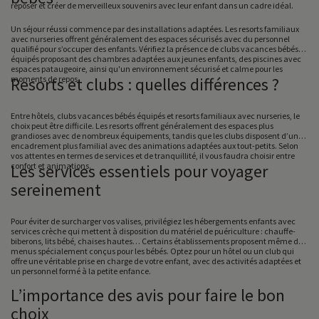
reposer et créer de merveilleux souvenirs avec leur enfant dans un cadre idéal.
Un séjour réussi commence par des installations adaptées. Les resorts familiaux
avec nurseries offrent généralement des espaces sécurisés avec du personnel
qualifié pour s’occuper des enfants. Vérifiez la présence de clubs vacances bébés
équipés proposant des chambres adaptées aux jeunes enfants, des piscines avec
espaces pataugeoire, ainsi qu'un environnement sécurisé et calme pour les
moments de repos.
Resorts et clubs : quelles différences ?
Entre hôtels, clubs vacances bébés équipés et resorts familiaux avec nurseries, le
choix peut être difficile. Les resorts offrent généralement des espaces plus
grandioses avec de nombreux équipements, tandis que les clubs disposent d’un
encadrement plus familial avec des animations adaptées aux tout-petits. Selon
vos attentes en termes de services et de tranquillité, il vous faudra choisir entre
confort et animations.
Les services essentiels pour voyager
sereinement
Pour éviter de surcharger vos valises, privilégiez les hébergements enfants avec
services crèche qui mettent à disposition du matériel de puériculture : chauffe-
biberons, lits bébé, chaises hautes… Certains établissements proposent même des
menus spécialement conçus pour les bébés. Optez pour un hôtel ou un club qui
offre une véritable prise en charge de votre enfant, avec des activités adaptées et
un personnel formé à la petite enfance.
L’importance des avis pour faire le bon
choix