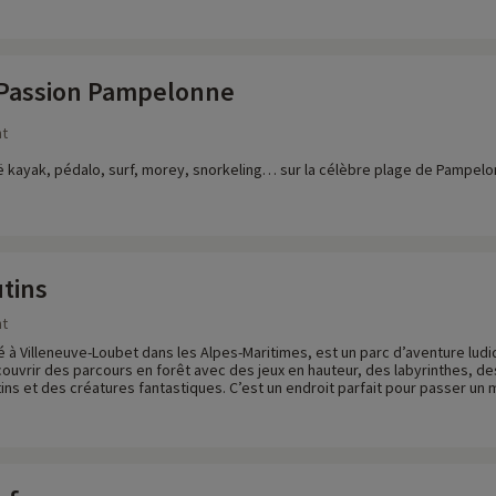
 Passion Pampelonne
nt
 kayak, pédalo, surf, morey, snorkeling… sur la célèbre plage de Pampelon
utins
nt
ué à Villeneuve-Loubet dans les Alpes-Maritimes, est un parc d’aventure ludi
couvrir des parcours en forêt avec des jeux en hauteur, des labyrinthes, d
ins et des créatures fantastiques. C’est un endroit parfait pour passer un