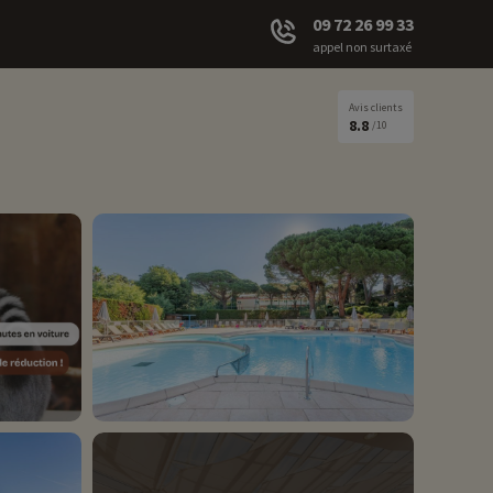
09 72 26 99 33
appel non surtaxé
Avis clients
8.8
/10