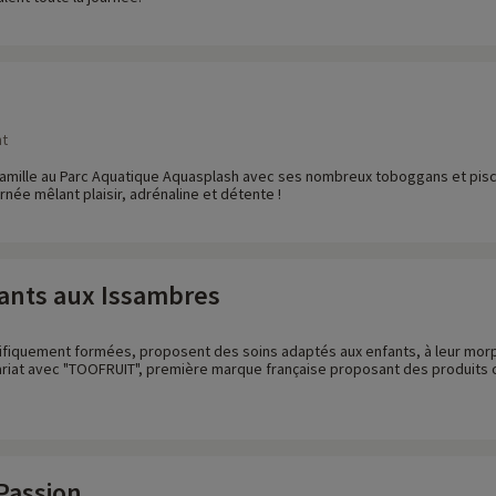
nt
 famille au Parc Aquatique Aquasplash avec ses nombreux toboggans et pisci
rnée mêlant plaisir, adrénaline et détente !
fants aux Issambres
ifiquement formées, proposent des soins adaptés aux enfants, à leur morph
nariat avec "TOOFRUIT", première marque française proposant des produits ce
Passion