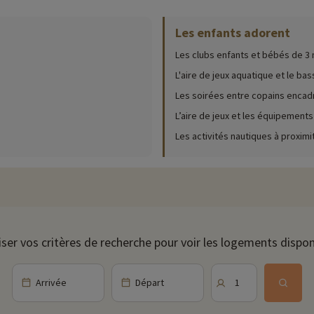
Les enfants adorent
ur place (date d'ouverture, âge pour les club, contenu du pack bébé...),
cliqu
Les clubs enfants et bébés de 3 
rafraîchir lors des chaudes journées d'été . Pour se détendre, le bain à r
 directement depuis le village club par un petit souterrain parfaitement séc
L'aire de jeux aquatique et le bas
Les soirées entre copains encad
y feront des rencontres avec les autres petits vacanciers et pourront s'am
ente ou sportive, mais aussi des soirées à thème et spectacles.
L’aire de jeux et les équipements
Les activités nautiques à proximi
panoramique sur le parc de 3 hectares et la mer. Les repas vous sont propo
age vacances sera l'occasion de se rafraîchir et de s'amuser pour les petits
iser vos critères de recherche pour voir les logements dispon
es activités à faire en famille : accrobranche, mini-golf, sports nautique
Arrivée
Départ
1
ivités famille à proximité de nos hébergements : zoo, aquarium...Si nous 