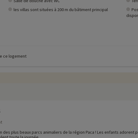
Salle de douche avec WC
Ter
les villas sont situées à 200 m du bâtiment principal
Pos
dispon
 de ce logement
s
nt
un des plus beaux parcs animaliers de la région Paca ! Les enfants adorent p
lent toute la journée.