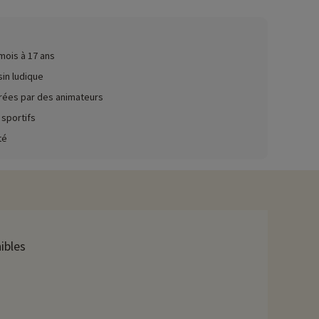
ez ici !
mois à 17 ans
emous, hammam et sauna sont également à votre disposition. Vous
urisé qui vous évitera de traverser la route avec les enfants.
sin ludique
rées par des animateurs
user ensemble. Pour les grands, des activités sont proposées
 sportifs
té
sés sous forme de buffet avec un large choix de plats dont des
 et les grands. Également à Fréjus, la visite du Zoo fera une
ibles
s…
avons déjà négocié des activités, elles sont réservables avec