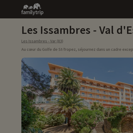
Family
trip
Les Issambres - Val d'
Les Issambres - Var (83)
Au cœur du Golfe de St-Tropez, séjournez dans un cadre except