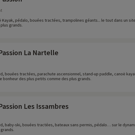
nt
Kayak, pédalo, bouées tractées, trampolines géants... le tout dans un site 
plus grands.
Passion La Nartelle
d, bouées tractées, parachute ascensionnel, stand-up paddle, canoë kayak,
e le bonheur des plus petits comme des plus grands.
 Passion Les Issambres
d, baby-ski, bouées tractées, bateaux sans permis, pédalo… sur le dynami
 grands.