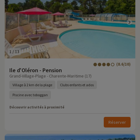
1
/
13
(8.6/10)
Ile d'Oléron - Pension
Grand-Village-Plage - Charente-Maritime (17)
Village à 2 km de la plage
Clubs enfants et ados
Piscine avec toboggan
Découvrir activités à proximité
Réserver