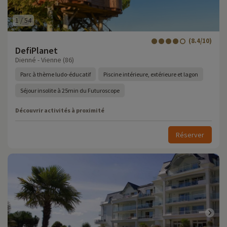
1
/
54
(8.4/10)
DefiPlanet
Dienné - Vienne (86)
Parc à thème ludo-éducatif
Piscine intérieure, extérieure et lagon
Séjour insolite à 25min du Futuroscope
Découvrir activités à proximité
Réserver