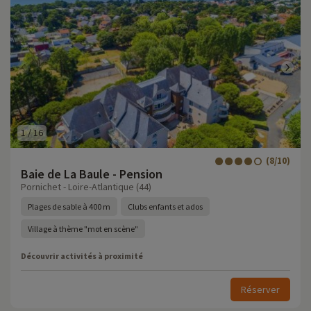
1
/
16
(8/10)
Baie de La Baule - Pension
Pornichet - Loire-Atlantique (44)
Plages de sable à 400 m
Clubs enfants et ados
Village à thème "mot en scène"
Découvrir activités à proximité
Réserver