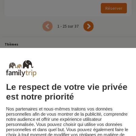
Réserver
1 - 25 sur 37
Thèmes
Tous Nos Week-ends en Famille
Vacances Dernière Minute en France
Court séjour de dernière minute
Toutes Nos Vacances en Famille en France
Court séjour Insolite
Vacances en camping en France
Destinations
Vacances au Ski en France
Le respect de votre vie privée
est notre priorité
Familytrip
© 2026 Familytrip
Nos partenaires et nous-mêmes traitons vos données
Qui sommes-nous?
CGV et Charte de Confidentialité
personnelles afin de vous montrer de la publicité, comprendre
notre audience et offrir une expérience utilisateur
La Presse parle de nous
Partenaires
FAQ
Blog
Plan du site
personnalisée. Vous pouvez choisir qui utilise vos données
personnelles et dans quel but. Vous pouvez également faire le
choix à tout moment de modifier vos réglages en matière de