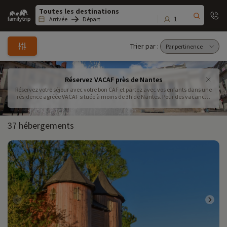
Family
trip
1
Arrivée
Départ
Trier par :
Réservez VACAF près de Nantes
Réservez votre séjour avec votre bon CAF et partez avec vos enfants dans une
résidence agréée VACAF située à moins de 3h de Nantes. Pour des vacances
en famille pas loin de Nantes
37 hébergements