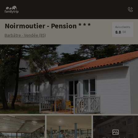
Family
trip
Noirmoutier - Pension
Avis clients
8.8
/10
Barbâtre - Vendée (85)