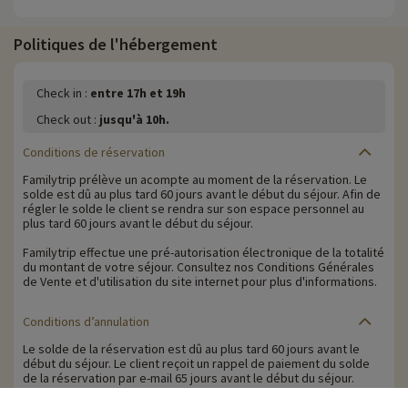
Politiques de l'hébergement
Check in :
entre 17h et 19h
Check out :
jusqu'à 10h.
Conditions de réservation
Familytrip prélève un acompte au moment de la réservation. Le
solde est dû au plus tard 60 jours avant le début du séjour. Afin de
régler le solde le client se rendra sur son espace personnel au
plus tard 60 jours avant le début du séjour.
Familytrip effectue une pré-autorisation électronique de la totalité
du montant de votre séjour. Consultez nos Conditions Générales
de Vente et d'utilisation du site internet pour plus d'informations.
Conditions d’annulation
Le solde de la réservation est dû au plus tard 60 jours avant le
début du séjour. Le client reçoit un rappel de paiement du solde
de la réservation par e-mail 65 jours avant le début du séjour.
Les pénalités d'annulation sont calculées sur la base du barème