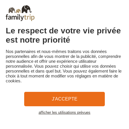
suivant :
• Annulation 60 jours ou plus avant la date de début du séjour :
acompte conservé
• Annulation moins de 60 jours avant la date de début du séjour :
100 % du prix du séjour
Le respect de votre vie privée
Familytrip vous conseille de souscrire l'assurance annulation de
son partenaire AREAS Assurances. Souscrivez au moment de la
est notre priorité
réservation ou dans les 24h suivant votre réservation par
téléphone.
Nos partenaires et nous-mêmes traitons vos données
Pour les clients bénéficiant d’une aide VACAF, en cas d’annulation,
personnelles afin de vous montrer de la publicité, comprendre
VACAF retire son aide et les pénalités d’annulation ci-dessus
notre audience et offrir une expérience utilisateur
s'appliquent sur la totalité du montant séjour.
personnalisée. Vous pouvez choisir qui utilise vos données
personnelles et dans quel but. Vous pouvez également faire le
choix à tout moment de modifier vos réglages en matière de
cookies.
Familytrip
© 2026 Familytrip
Qui sommes-nous?
CGV et Charte de Confidentialité
J'ACCEPTE
La Presse parle de nous
Partenaires
FAQ
Blog
Plan du site
afficher les utilisations prévues
Voir les logements
Paiement sécurisé
Réalisé par Sooyoos