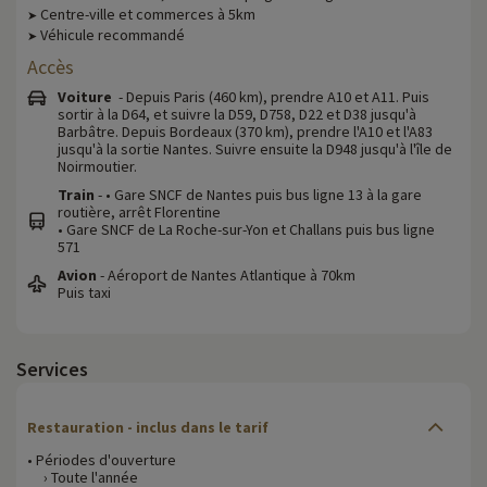
Centre-ville et commerces à 5km
➤
Véhicule recommandé
➤
Accès
Voiture
- Depuis Paris (460 km), prendre A10 et A11. Puis
sortir à la D64, et suivre la D59, D758, D22 et D38 jusqu'à
Barbâtre. Depuis Bordeaux (370 km), prendre l'A10 et l'A83
jusqu'à la sortie Nantes. Suivre ensuite la D948 jusqu'à l'île de
Noirmoutier.
Train
- • Gare SNCF de Nantes puis bus ligne 13 à la gare
routière, arrêt Florentine
• Gare SNCF de La Roche-sur-Yon et Challans puis bus ligne
571
Avion
- Aéroport de Nantes Atlantique à 70km
Puis taxi
Services
Restauration - inclus dans le tarif
• Périodes d'ouverture
› Toute l'année