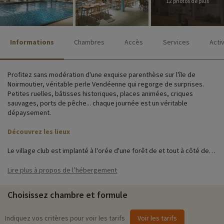
12 photos de plus
Informations
Chambres
Accès
Services
Acti
Profitez sans modération d'une exquise parenthèse sur l'île de
Noirmoutier, véritable perle Vendéenne qui regorge de surprises.
Petites ruelles, bâtisses historiques, places animées, criques
sauvages, ports de pêche... chaque journée est un véritable
dépaysement.
Découvrez les lieux
Le village club est implanté à l'orée d'une forêt de et tout à côté de la
dune. Vous trouverez tous les services dans le bâtiment principal :
l'accueil, les espaces restauration et club enfants, le bar, la piscine
Lire plus à propos de l’hébergement
intérieure et le spa.
Choisissez chambre et formule
Trois bâtiments sur deux niveaux (rez-de-chaussée et 1er étage)
abritent les chambres pour 2 à 4 personnes. Les 35 cottages sont
spacieux et décorés avec goût.
Indiquez vos critères pour voir les tarifs
Voir les tarifs