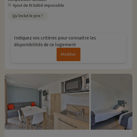
vous pouvez les découvrir
en cliquant ici !
Ajout de lit bébé impossible
Plus d'informations
Qu’inclut le prix ?
• Animaux de compagnie non admis
Indiquez vos critères pour connaitre les
disponibilités de ce logement
Modifier