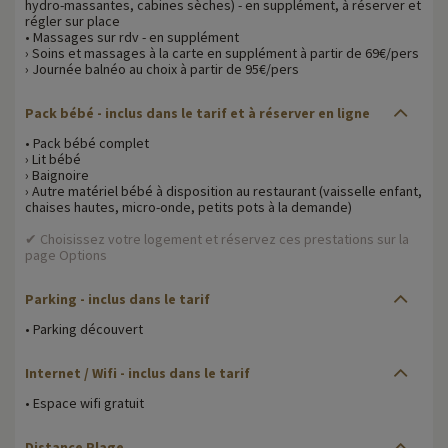
hydro-massantes, cabines sèches) - en supplément, à réserver et
régler sur place
• Massages sur rdv - en supplément
› Soins et massages à la carte en supplément à partir de 69€/pers
› Journée balnéo au choix à partir de 95€/pers
Pack bébé - inclus dans le tarif et à réserver en ligne
• Pack bébé complet
› Lit bébé
› Baignoire
› Autre matériel bébé à disposition au restaurant (vaisselle enfant,
chaises hautes, micro-onde, petits pots à la demande)
✔ Choisissez votre logement et réservez ces prestations sur la
page Options
Parking - inclus dans le tarif
• Parking découvert
Internet / Wifi - inclus dans le tarif
• Espace wifi gratuit
Distance Plage