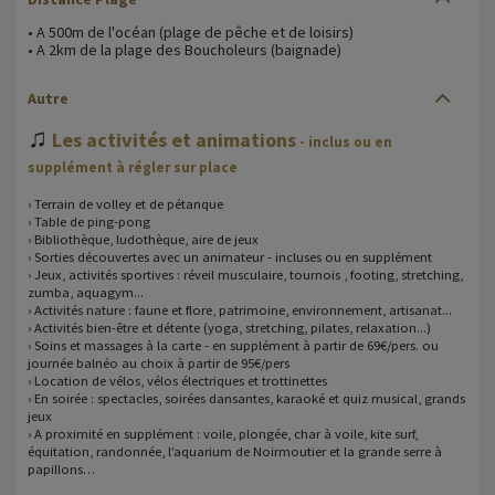
• A 500m de l'océan (plage de pêche et de loisirs)
• A 2km de la plage des Boucholeurs (baignade)
Autre
♫
Les activités et animations
- inclus ou en
supplément à régler sur place
› Terrain de volley et de pétanque
› Table de ping-pong
› Bibliothèque, ludothèque, aire de jeux
› Sorties découvertes avec un animateur - incluses ou en supplément
› Jeux, activités sportives : réveil musculaire, tournois , footing, stretching,
zumba, aquagym...
› Activités nature : faune et flore, patrimoine, environnement, artisanat...
› Activités bien-être et détente (yoga, stretching, pilates, relaxation...)
› Soins et massages à la carte - en supplément à partir de 69€/pers. ou
journée balnéo au choix à partir de 95€/pers
› Location de vélos, vélos électriques et trottinettes
› En soirée : spectacles, soirées dansantes, karaoké et quiz musical, grands
jeux
› A proximité en supplément : voile, plongée, char à voile, kite surf,
équitation, randonnée, l’aquarium de Noirmoutier et la grande serre à
papillons…