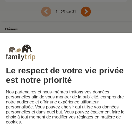
1 - 25 sur 31
Thèmes
Tous Nos Week-ends en Famille
Vacances Dernière Minute en France
Court séjour de dernière minute
Toutes Nos Vacances en Famille en France
Court séjour Insolite
Vacances en camping en France
Destinations
Vacances au Ski en France
Le respect de votre vie privée
est notre priorité
Familytrip
© 2026 Familytrip
Nos partenaires et nous-mêmes traitons vos données
Qui sommes-nous?
CGV et Charte de Confidentialité
personnelles afin de vous montrer de la publicité, comprendre
notre audience et offrir une expérience utilisateur
La Presse parle de nous
Partenaires
FAQ
Blog
Plan du site
personnalisée. Vous pouvez choisir qui utilise vos données
personnelles et dans quel but. Vous pouvez également faire le
choix à tout moment de modifier vos réglages en matière de
Paiement sécurisé
Réalisé par Sooyoos
cookies.