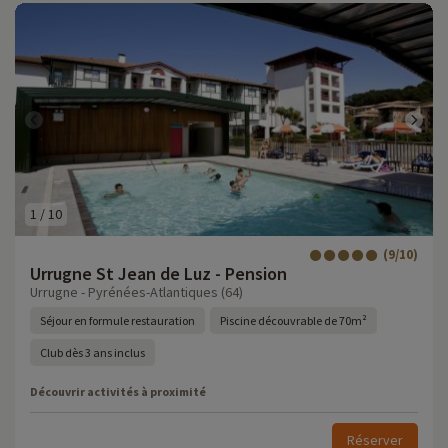
1
/
10
(9/10)
Urrugne St Jean de Luz - Pension
Urrugne - Pyrénées-Atlantiques (64)
Séjour en formule restauration
Piscine découvrable de 70m²
Club dès 3 ans inclus
Découvrir activités à proximité
Réserver