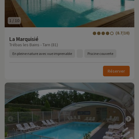
1
/
10
(8.7/10)
La Marquisié
Trébas les Bains - Tarn (81)
En pleine nature avec vue imprenable
Piscine couverte
Réserver