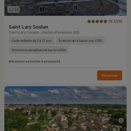
1
/
14
(9.1/10)
Saint Lary Soulan
Saint-Lary-Soulan - Hautes-Pyrénées (65)
Clubs enfants de 3 à 17 ans
Ecole de ski à Saint Lary 1700
Panorama exceptionnel sur la vallée
Découvrir activités à proximité
Réserver