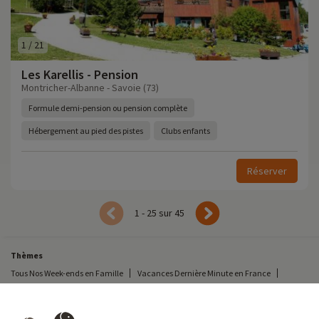
1
/
21
Les Karellis - Pension
Montricher-Albanne - Savoie (73)
Formule demi-pension ou pension complète
Hébergement au pied des pistes
Clubs enfants
Réserver
1 - 25 sur 45
Thèmes
Tous Nos Week-ends en Famille
Vacances Dernière Minute en France
Court séjour de dernière minute
Toutes Nos Vacances en Famille en France
Court séjour Insolite
Vacances en camping en France