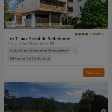
1
/
10
(8.8/10)
Les 7 Laux Massif de Belledonne
Prapoutel les 7-Laux - Isère (38)
Clubs de 3 ans à 14 ans inclus (10 ans en hiver)
ESF et pistes face à la résidence
Réserver