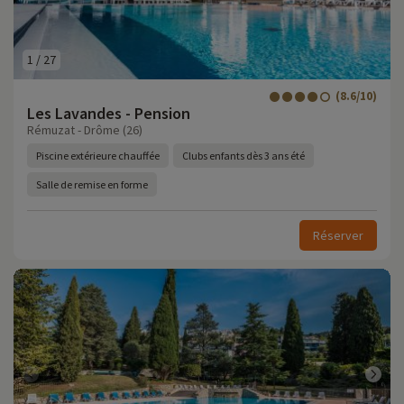
1
/
27
(8.6/10)
Les Lavandes - Pension
Rémuzat - Drôme (26)
Piscine extérieure chauffée
Clubs enfants dès 3 ans été
Salle de remise en forme
Réserver