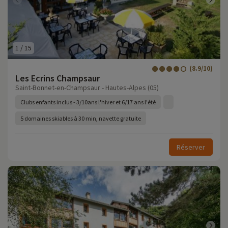
1
/
15
(8.9/10)
Les Ecrins Champsaur
Saint-Bonnet-en-Champsaur - Hautes-Alpes (05)
Clubs enfants inclus - 3/10ans l'hiver et 6/17 ans l'été
5 domaines skiables à 30 min, navette gratuite
Réserver