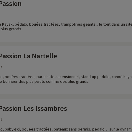
Passion
Kayak, pédalo, bouées tractées, trampolines géants... le tout dans un site 
plus grands.
Passion La Nartelle
nt
d, bouées tractées, parachute ascensionnel, stand-up paddle, canoë kayak,
e le bonheur des plus petits comme des plus grands.
 Passion Les Issambres
nt
d, baby-ski, bouées tractées, bateaux sans permis, pédalo… sur le dynami