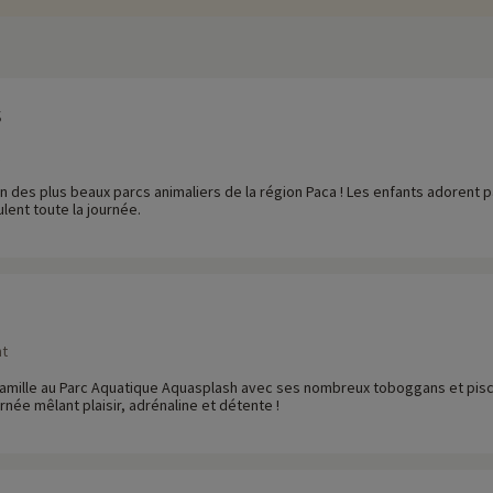
s
un des plus beaux parcs animaliers de la région Paca ! Les enfants adorent p
lent toute la journée.
nt
 famille au Parc Aquatique Aquasplash avec ses nombreux toboggans et pisci
rnée mêlant plaisir, adrénaline et détente !