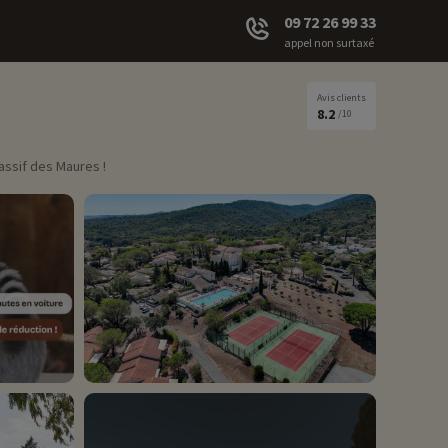
09 72 26 99 33
appel non surtaxé
Avis clients
8.2
/10
assif des Maures !