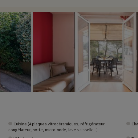
 au soleil au bord de la piscine.
ivités famille à proximité de nos hébergements : zoo, aquarium...Si nous 
t et vous pouvez les découvrir
en cliquant ici !
Cuisine (4 plaques vitrocéramiques, réfrigérateur
Cha
congélateur, hotte, micro-onde, lave-vaisselle...)