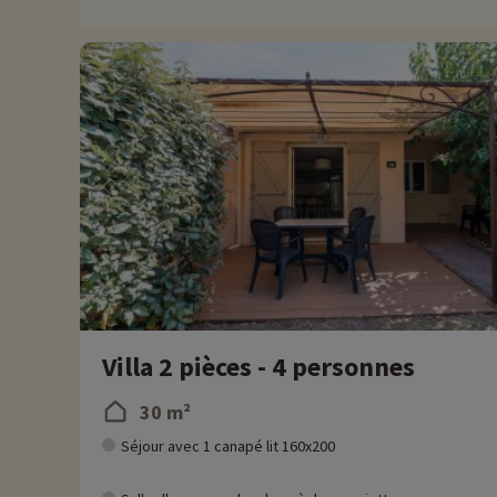
aux toboggans vertigineux, et les parents pourront se prélasser
Chez Familytrip nous découvrons chaque année de nouvelles act
remise directement en ligne après avoir choisi votre logemen
Plus d'informations
• Animaux de compagnie acceptés, en supplément
• Personnes à mobilité réduite accompagnement obligatoire
Villa 2 pièces - 4 personnes
30 m²
Séjour avec 1 canapé lit 160x200