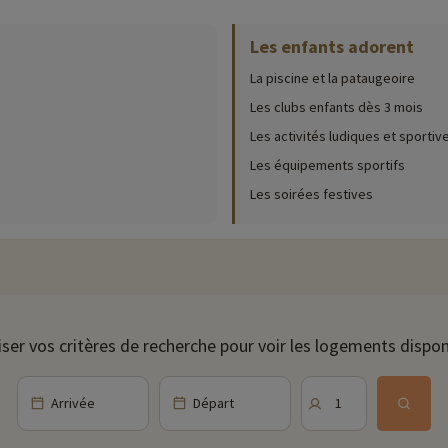
ur place (date d'ouverture, âge pour les club, contenu du pack bébé...),
cliqu
Les enfants adorent
ontournable de vos vacances. Avec ses 25 m de long, elle est idéale pour q
La piscine et la pataugeoire
es animateurs organisent des activités en journée et en soirée pour ne jam
Les clubs enfants dès 3 mois
disco...
Les activités ludiques et sportiv
te musculaire, yoga, stretching, Pilates, relaxation. Vous aurez également 
Les équipements sportifs
Les soirées festives
ique sur les alentours et notamment sur le rocher de Roquebrune. Ici vous
s et les bébés sont proposés pour que tout le monde se régale.
et sur Argens, vous donneront l'occasion de découvrir en famille le passé de
iser vos critères de recherche pour voir les logements dispon
-Argens sait faire revivre le passé de façon dynamique et ludique en organi
r des vacances en famille dans le sud sous le signe de l'Histoire !
Arrivée
Départ
1
s souvenirs inoubliables en observant des animaux majestueux et en assistant à des rep
à 13km. Ici vous satisferez toute la famille : les petits s'amuseront sur les