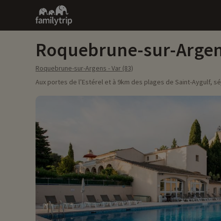
Family
trip
Roquebrune-sur-Argens
Roquebrune-sur-Argens - Var (83)
Aux portes de l’Estérel et à 9km des plages de Saint-Aygulf, 