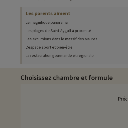
Pour des informations très précises sur les activités à faire s
Les parents aiment
La piscine du village vacances sera le lieu de rendez-vous inc
pataugeoire séparée pour les plus petits.
Le magnifique panorama
Les enfants s'amuseront au club, avec leur nouveaux copains. L
Les plages de Saint-Aygulf à proximité
extérieurs, rencontre avec la mascotte, chasse au trésor, mini-
Les excursions dans le massif des Maures
Besoin de repos ? Des activités détente sont proposées : déten
L'espace sport et bien-être
La restauration gourmande et régionale
Le restaurant
Depuis la terrasse du restaurant, vous aurez une vue panoram
des spécialités régionales. Des plats adaptés pour les enfant
Choisissez chambre et formule
Découvrez la région et activités famille
Le village de Roquebrune-sur-Argens, et le village voisin de Pug
Préc
fortifications, et les jolies maisons à arcade. Roquebrune-sur
d'artisanat d'art. Roquebrune-sur-Argens est un cadre idéal pou
La visite du Zoo de Fréjus, situé à 13 km sera l'occasion de se créer de
direction le parc aquatique Aqualand de Fréjus, également situé 