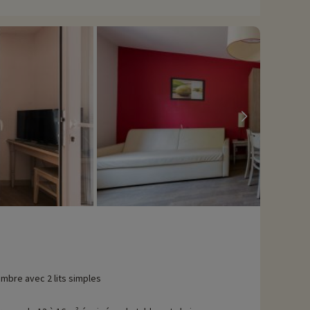
avons déjà négocié des activités, elles sont réservables avec
mbre avec 2 lits simples