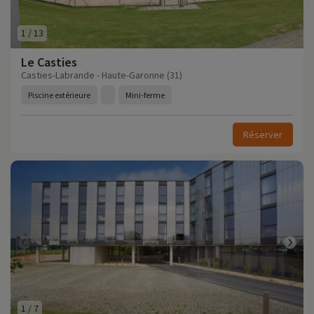
1
/
13
Le Casties
Casties-Labrande - Haute-Garonne (31)
Piscine extérieure
Mini-ferme
Réserver
1
/
7