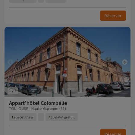
Réserver
1
/
4
Appart'hôtel Colombélie
TOULOUSE - Haute-Garonne (31)
Espace fitness
Accès wifi gratuit
Réserver