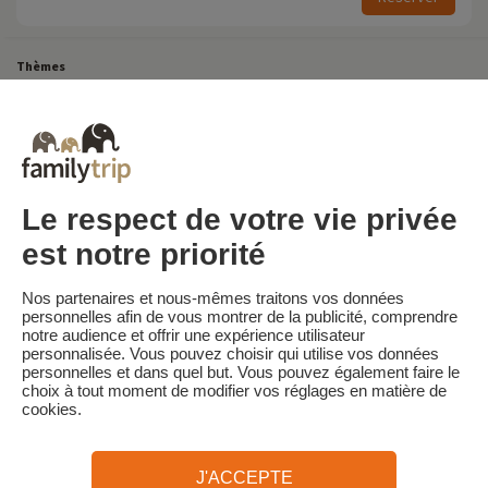
Thèmes
Tous Nos Week-ends en Famille
Vacances Dernière Minute en France
Court séjour de dernière minute
Toutes Nos Vacances en Famille en France
Court séjour Insolite
Vacances en camping en France
Destinations
Vacances au Ski en France
Le respect de votre vie privée
est notre priorité
Familytrip
© 2026 Familytrip
Nos partenaires et nous-mêmes traitons vos données
Qui sommes-nous?
CGV et Charte de Confidentialité
personnelles afin de vous montrer de la publicité, comprendre
notre audience et offrir une expérience utilisateur
La Presse parle de nous
Partenaires
FAQ
Blog
Plan du site
personnalisée. Vous pouvez choisir qui utilise vos données
personnelles et dans quel but. Vous pouvez également faire le
choix à tout moment de modifier vos réglages en matière de
Paiement sécurisé
Réalisé par Sooyoos
cookies.
Appelez-nous au
Besoin d’aide ?
J'ACCEPTE
09 72 26 99 33