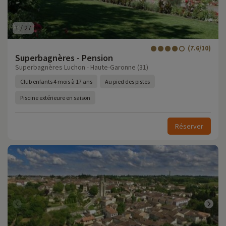
1
/
27
(7.6/10)
Superbagnères - Pension
Superbagnères Luchon - Haute-Garonne (31)
Club enfants 4 mois à 17 ans
Au pied des pistes
Piscine extérieure en saison
Réserver