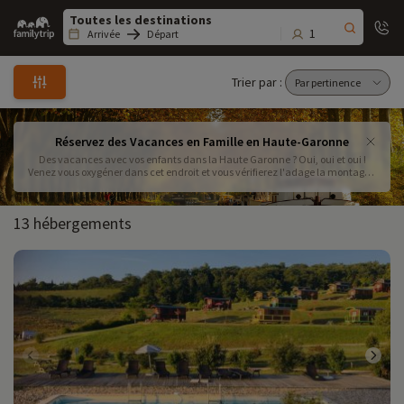
Family
trip
1
Arrivée
Départ
Trier par :
Réservez des Vacances en Famille en Haute-Garonne
Des vacances avec vos enfants dans la Haute Garonne ? Oui, oui et oui !
Venez vous oxygéner dans cet endroit et vous vérifierez l'adage la montagne
ça vous gagne !
13 hébergements