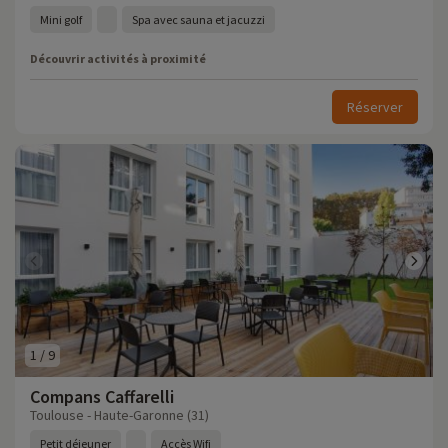
Mini golf
Spa avec sauna et jacuzzi
Découvrir activités à proximité
Réserver
1
/
9
Compans Caffarelli
Toulouse - Haute-Garonne (31)
Petit déjeuner
Accès Wifi