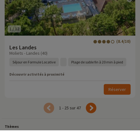
1
/
12
(8.4/10)
Les Landes
Moliets - Landes (40)
Séjour en Formule Locative
Plage de sable fin à 20 min à pied
Découvrir activités à proximité
Réserver
1 - 25 sur 47
Thèmes
Tous Nos Week-ends en Famille
Vacances Dernière Minute en France