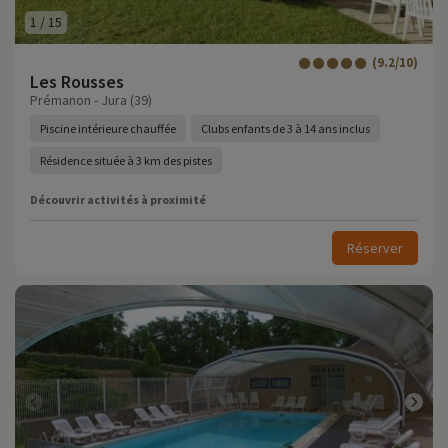
1
/
15
(9.2/10)
Les Rousses
Prémanon - Jura (39)
Piscine intérieure chauffée
Clubs enfants de 3 à 14 ans inclus
Résidence située à 3 km des pistes
Découvrir activités à proximité
Réserver