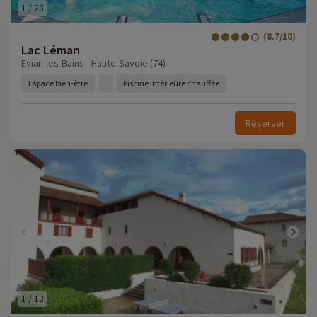
1
/
28
(8.7/10)
Lac Léman
Evian-les-Bains - Haute-Savoie (74)
Espace bien-être
Piscine intérieure chauffée
Réserver
1
/
13