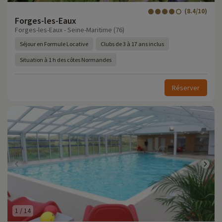
(8.4/10)
Forges-les-Eaux
Forges-les-Eaux - Seine-Maritime (76)
Séjour en Formule Locative
Clubs de 3 à 17 ans inclus
Situation à 1 h des côtes Normandes
Réserver
1
/
14