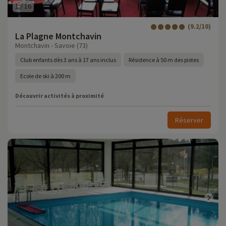
1
/
16
(9.2/10)
La Plagne Montchavin
Montchavin - Savoie (73)
Club enfants dès 3 ans à 17 ans inclus
Résidence à 50 m des pistes
Ecole de ski à 200 m
Découvrir activités à proximité
Réserver