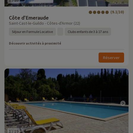
1
/
20
(9.1/10)
Côte d'Emeraude
Saint-Cast-le-Guildo - Côtes-d'Armor (22)
Séjour en Formule Locative
Clubs enfants de 3 à 17 ans
Découvrir activités à proximité
Réserver
1
/
19