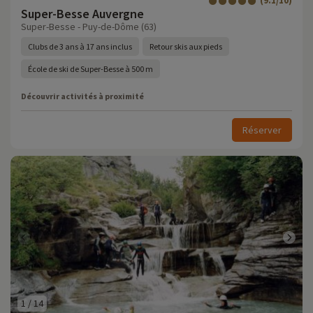
(9.1/10)
Super-Besse Auvergne
Super-Besse - Puy-de-Dôme (63)
Clubs de 3 ans à 17 ans inclus
Retour skis aux pieds
École de ski de Super-Besse à 500 m
Découvrir activités à proximité
Réserver
1
/
14