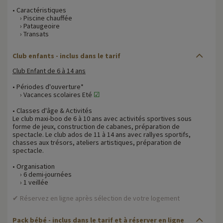
• Caractéristiques
› Piscine chauffée
› Pataugeoire
› Transats
Club enfants - inclus dans le tarif
Club Enfant de 6 à 14 ans
• Périodes d'ouverture*
› Vacances scolaires Eté
☑
• Classes d'âge & Activités
Le club maxi-boo de 6 à 10 ans avec activités sportives sous
forme de jeux, construction de cabanes, préparation de
spectacle. Le club ados de 11 à 14 ans avec rallyes sportifs,
chasses aux trésors, ateliers artistiques, préparation de
spectacle.
• Organisation
› 6 demi-journées
› 1 veillée
✔ Réservez en ligne après sélection de votre logement
Pack bébé - inclus dans le tarif et à réserver en ligne