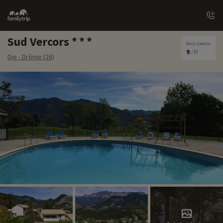
Family
trip
Sud Vercors
Avis clients
9
/10
Die - Drôme (26)