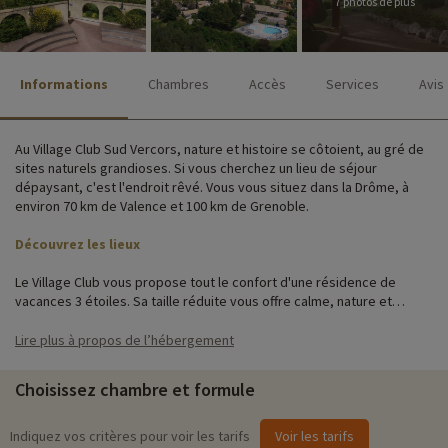
7 photos de plus
Informations
Chambres
Accès
Services
Avis
Au Village Club Sud Vercors, nature et histoire se côtoient, au gré de
sites naturels grandioses. Si vous cherchez un lieu de séjour
dépaysant, c'est l'endroit rêvé. Vous vous situez dans la Drôme, à
environ 70 km de Valence et 100 km de Grenoble.
Découvrez les lieux
Le Village Club vous propose tout le confort d'une résidence de
vacances 3 étoiles. Sa taille réduite vous offre calme, nature et
convivialité pendant vos vacances en famille. Vous retrouverez sur
place : une piscine extérieure chauffée avec bassin enfant, un
Lire plus à propos de l’hébergement
parking, l'accès wifi, une laverie ainsi qu'un large choix d'activités et
animations familiales.
Choisissez chambre et formule
Les hébergements, une quarantaine de gîtes de plain-pied ou en
étage, à la décoration provençale et répartis en hameaux, sont
Indiquez vos critères pour voir les tarifs
Voir les tarifs