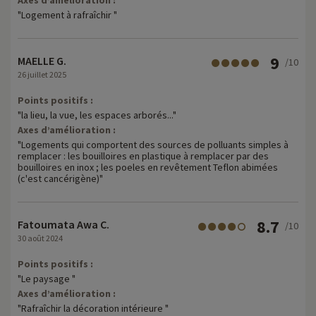
"Logement à rafraîchir "
9
MAELLE G.
/10
26 juillet 2025
Points positifs :
"la lieu, la vue, les espaces arborés..."
Axes d’amélioration :
"Logements qui comportent des sources de polluants simples à
remplacer : les bouilloires en plastique à remplacer par des
bouilloires en inox ; les poeles en revêtement Teflon abimées
(c'est cancérigène)"
8.7
Fatoumata Awa C.
/10
30 août 2024
Points positifs :
"Le paysage "
Axes d’amélioration :
"Rafraîchir la décoration intérieure "