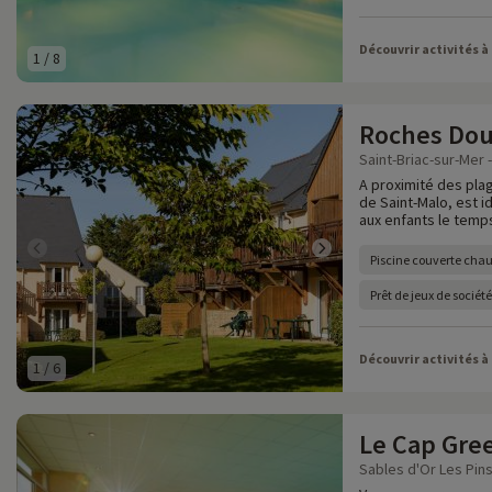
Découvrir activités à
1
/
8
Roches Dou
Saint-Briac-sur-Mer - 
A proximité des pla
de Saint-Malo, est i
aux enfants le temp
Piscine couverte chau
Prêt de jeux de société
Découvrir activités à
1
/
6
Le Cap Gre
Sables d'Or Les Pins