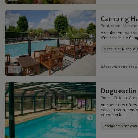
Camping Hal
Pontorson - Manche 
A seulement quelque
d'une rivière le Cam
Mont Saint-Michel à 
Découvrir activités à
1
/
11
Duguesclin
Dinan - Côtes-d'Armo
Au coeur des Côtes 
dans un cadre confo
découverte !
Piscine couverte chau