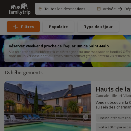
Family
Arrivée
Dép
trip
Populaire
Type de séjour
Filtres
Réservez Week-end proche de l'Aquarium de Saint-Malo
À la recherche d’une idée week-end Bretagne pour une escapade en famille ? Off
dans un univers fascinant qui émerveillera petits et grands. Entre la visite incon
sur les remparts et les vastes plages idéales pour les enfants, votre séjour en fami
facilement un hébergement proche Aquarium Saint-Malo avec des options adaptées 
ou une location conviviale. Prolongez l’aventure avec des activités enfants Saint-
18 hébergements
encore plus de divertissement. Envie d’une pause au grand air ? Profitez d’une esca
en admirant des panoramas exceptionnels. Découvrez tous nos conseils pour organi
week-end en famille au cœur des loisirs famille Bretagne.
Hauts de la
Cancale - Ille-et-Vila
Venez découvrir la 
au sein des charman
Piscine intérieure cha
Port à 300 m par acce