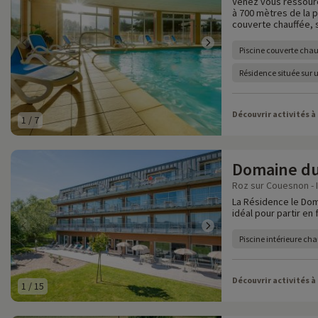
Venez vous ressourc
à 700 mètres de la 
couverte chauffée, 
Piscine couverte chau
Résidence située sur u
Découvrir activités à
1
/
7
Domaine du
Roz sur Couesnon - Il
La Résidence le Dom
idéal pour partir en
Piscine intérieure cha
Découvrir activités à
1
/
15