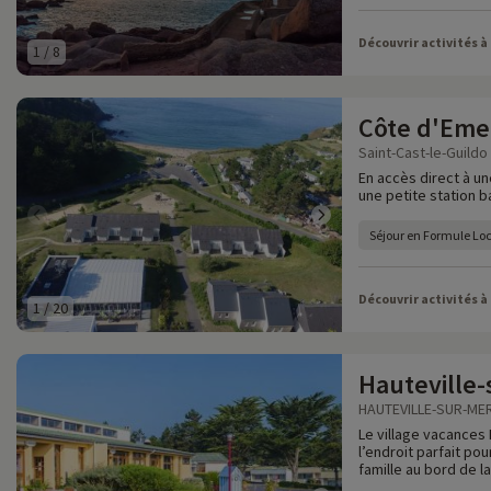
Découvrir activités à
1
/
8
Côte d'Eme
Saint-Cast-le-Guildo
En accès direct à un
une petite station b
Séjour en Formule Lo
Découvrir activités à
1
/
20
Hauteville-
HAUTEVILLE-SUR-MER
Le village vacances 
l’endroit parfait po
famille au bord de l