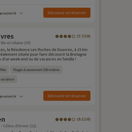
Découvrir et réserver
 proximité
vres
(7.7/10)
Ille-et-Vilaine (35)
ges, la Résidence Les Roches de Douvres, à 15 km
déalement située pour faire découvrir la Bretagne
s d'un week-end ou de vacances en famille !
ffée
Plages à seulement 300 mètres
 sur place
Découvrir et réserver
 proximité
en
(8.1/10)
 - Côtes-d'Armor (22)