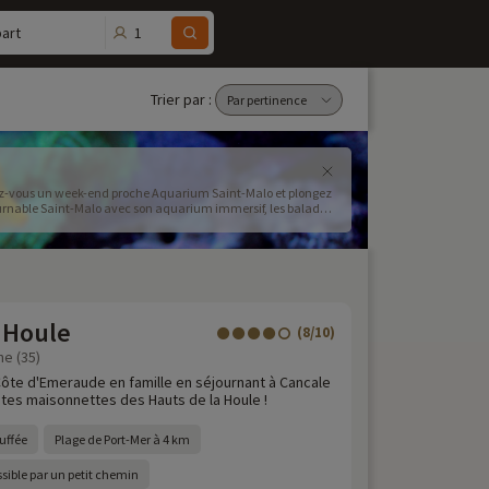
1
art
Trier par :
rez-vous un week-end proche Aquarium Saint-Malo et plongez
tournable Saint-Malo avec son aquarium immersif, les balades
lle Saint-Malo promet des souvenirs inoubliables. Trouvez
aux familles, que ce soit un hôtel avec enfants Saint-Malo
Malo et explorez un parc attractions proche Saint-Malo pour
pade nature Saint-Malo en arpentant les sentiers côtiers et
ser un séjour sans stress et réservez dès maintenant votre
 Houle
(8/10)
ine (35)
Côte d'Emeraude en famille en séjournant à Cancale
tes maisonnettes des Hauts de la Houle !
uffée
Plage de Port-Mer à 4 km
ssible par un petit chemin