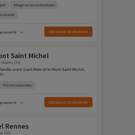
égion
Village vacances familiales
la famille
Découvrir et réserver
 proximité
nt Saint Michel
-Vilaine (35)
amille entre Saint-Malo et le Mont-Saint-Michel,
i !
Piscines naturelles
Découvrir et réserver
 proximité
el Rennes
ne (35)