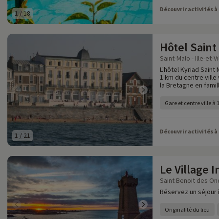
Découvrir activités à
1
/
18
Hôtel Saint
Saint-Malo - Ille-et-Vi
L'hôtel Kyriad Saint 
1 km du centre ville
la Bretagne en famill
Gare et centre ville à
Découvrir activités à
1
/
21
Le Village I
Saint Benoit des Onde
Réservez un séjour 
Originalité du lieu