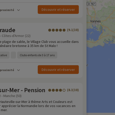
Découvrir et réserver
 proximité
raude
(9.1/10)
 - Côtes-d'Armor (22)
e plage de sable, le Village Club vous accueille dans
alnéaire bretonne à 35 km de St Malo !
cative
Clubs enfants de 3 à 17 ans
Découvrir et réserver
 proximité
sur-Mer - Pension
(8.3/10)
 - Manche (50)
Hauteville-sur-Mer à thème Arts et Couleurs est
ur apprécier la Normandie lors de vos vacances en
a mer.