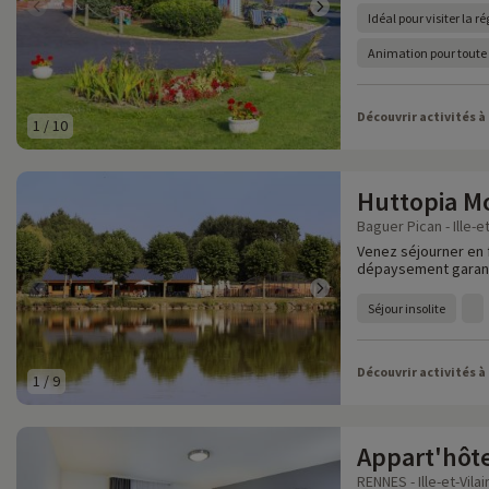
Idéal pour visiter la r
Animation pour toute 
Découvrir activités à
1
/
10
Huttopia Mo
Baguer Pican - Ille-et
Venez séjourner en f
dépaysement garant
Séjour insolite
Découvrir activités à
1
/
9
Appart'hôt
RENNES - Ille-et-Vilai