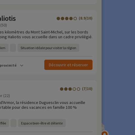
iotis
(8.9/10)
(50)
s kilomètres du Mont Saint-Michel, sur les bords
ping Haliotis vous accueille dans un cadre privilégié.
9 km
Situation idéale pour visiter la région
Découvrir et réserver
 proximité
(7/10)
r (22)
d'Armor, la résidence Duguesclin vous accueille
rtable pour des vacances en famille 100 %
ffée
Espace bien-être et détente