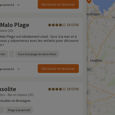
Découvrir et réserver
 proximité
 Malo Plage
(8.5/10)
laine (35)
Malo Plage est idéalement situé : face à la mer et à
 vous y séjournerez avec les enfants pour découvrir
e !
 1 km
Face à la plage de Saint-Malo
Découvrir et réserver
 proximité
nsolite
(8.5/10)
s - Ille-et-Vilaine (35)
insolite en Bretagne
Plage à proximité