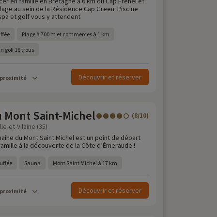
er en famille en Bretagne à 6 km du Cap Fréhel et
plage au sein de la Résidence Cap Green. Piscine
spa et golf vous y attendent
ffée
Plage à 700 m et commerces à 1 km
n golf 18 trous
Découvrir et réserver
 proximité
 Mont Saint-Michel
(8/10)
le-et-Vilaine (35)
aine du Mont Saint Michel est un point de départ
 famille à la découverte de la Côte d’Émeraude !
uffée
Sauna
Mont Saint Michel à 17 km
Découvrir et réserver
 proximité