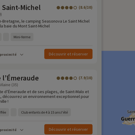
 Saint-Michel
(8.6/10)
0)
ie-Bretagne, le camping Seasonova Le Saint Michel
la baie du Mont Saint-Michel
Mini-ferme
Découvrir et réserver
 proximité
 l’Émeraude
(7.9/10)
Vilaine (35)
ôte d’Émeraude et de ses plages, de Saint-Malo et
il, découvrez un environnement exceptionnel pour
lle !
ffée
Club enfants de 4 à 15 ans l'été
Découvrir et réserver
 proximité