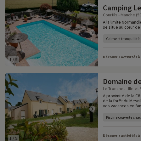
Camping Le
Courtils - Manche (5
A la limite Normand
se situe au cœur de 
Calme et tranquillité
Découvrir activités à
1
/
9
Domaine de
Le Tronchet - Ille-et-
A proximité de la C
de la forêt du Mesn
vos vacances en fami
Piscine couverte chau
Découvrir activités à
1
/
9