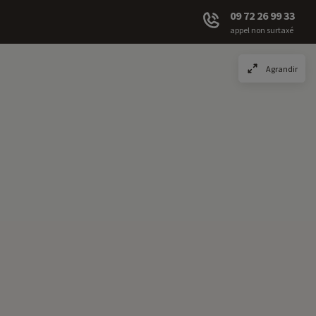
09 72 26 99 33
appel non surtaxé
Agrandir