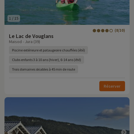
1
/
15
(8/10)
Le Lac de Vouglans
Maisod - Jura (39)
Piscine extérieure et pataugeoire chauffées (été)
Clubs enfants 3 à 10 ans (hiver), 6-14 ans (été)
Trois domaines skiables à 45 min de route
Réserver