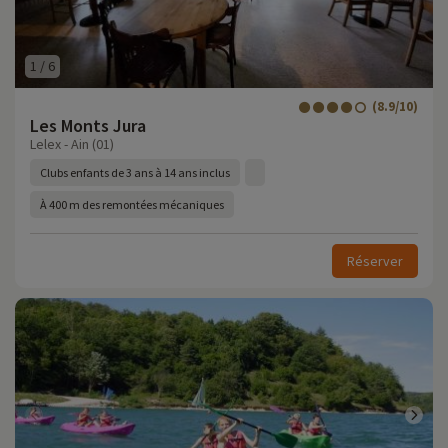
1
/
6
(8.9/10)
Les Monts Jura
Lelex - Ain (01)
Clubs enfants de 3 ans à 14 ans inclus
À 400 m des remontées mécaniques
Réserver