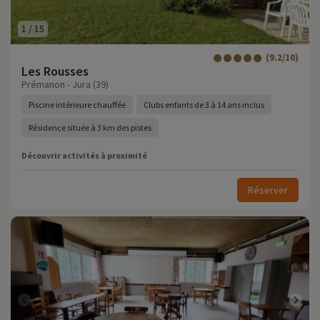
1
/
15
(9.2/10)
Les Rousses
Prémanon - Jura (39)
Piscine intérieure chauffée
Clubs enfants de 3 à 14 ans inclus
Résidence située à 3 km des pistes
Découvrir activités à proximité
Réserver