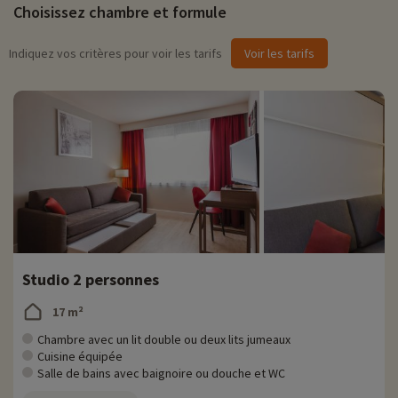
Choisissez chambre et formule
• Muséum d'Histoire Naturelle
: ouvert tous les jours sauf les lundis, le 25/12 et
le 01/01
Indiquez vos critères pour voir les tarifs
Voir les tarifs
› Situé à 30 minutes de la résidence
› Exposition de nombreux animaux
› Tarifs : Plein tarif : à partir de 8€, tarif réduit : à partir de 5€
› Entrée gratuite pour les - 18 ans
Studio 2 personnes
17 m²
Chambre avec un lit double ou deux lits jumeaux
Cuisine équipée
Salle de bains avec baignoire ou douche et WC