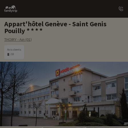
Family
trip
Appart'hôtel Genève - Saint Genis
Pouilly
THOIRY - Ain (01)
Avis clients
8
/10