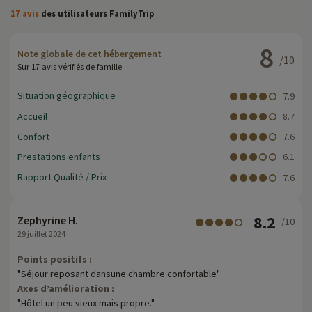
17 avis
des utilisateurs FamilyTrip
8
Note globale de cet hébergement
/10
Sur 17 avis vérifiés de famille
Situation géographique
7.9
Accueil
8.7
Confort
7.6
Prestations enfants
6.1
Rapport Qualité / Prix
7.6
8.2
Zephyrine H.
/10
29 juillet 2024
Points positifs :
"Séjour reposant dansune chambre confortable"
Axes d’amélioration :
"Hôtel un peu vieux mais propre."