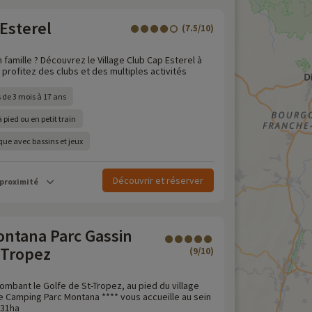
 Esterel
(7.5/10)
 famille ? Découvrez le Village Club Cap Esterel à
profitez des clubs et des multiples activités
 de 3 mois à 17 ans
 pied ou en petit train
ue avec bassins et jeux
Découvrir et réserver
 proximité
ntana Parc Gassin
 Tropez
(9/10)
lombant le Golfe de St-Tropez, au pied du village
le Camping Parc Montana **** vous accueille au sein
 31ha