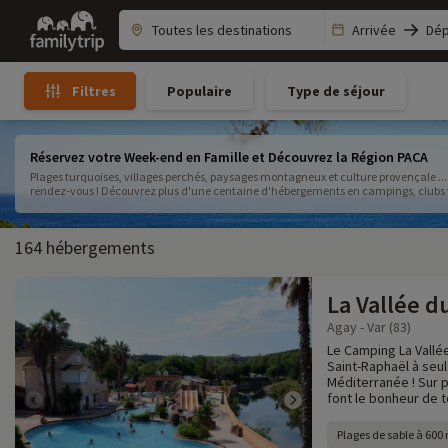
Family
Arrivée
Dép
trip
Populaire
Type de séjour
Filtres
Réservez votre Week-end en Famille et Découvrez la Région PACA
Plages turquoises, villages perchés, paysages montagneux et culture provençale ... 
rendez-vous ! Découvrez plus d'une centaine d'hébergements en campings, clubs vac
week-end de rêve !
164 hébergements
La Vallée d
Agay - Var (83)
Le Camping La Vallé
Saint-Raphaël à seu
Méditerranée ! Sur p
font le bonheur de to
Plages de sable à 600