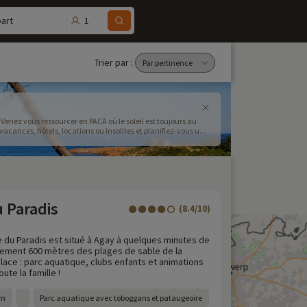
1
art
Trier par :
Venez vous ressourcer en PACA où le soleil est toujours au
ances, hôtels, locations ou insolites et planifiez-vous un
u Paradis
(8.4/10)
e du Paradis est situé à Agay à quelques minutes de
lement 600 mètres des plages de sable de la
lace : parc aquatique, clubs enfants et animations
ute la famille !
 m
Parc aquatique avec toboggans et pataugeoire