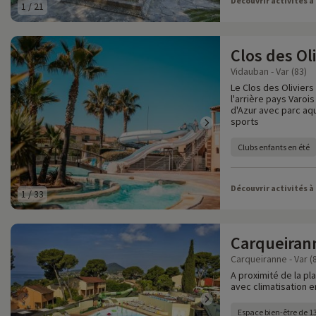
Découvrir activités à
1
/
21
Clos des Oli
Vidauban - Var (83)
Le Clos des Oliviers
l'arrière pays Varoi
d'Azur avec parc aq
sports
Clubs enfants en été
Découvrir activités à
1
/
33
Carqueiran
Carqueiranne - Var (
A proximité de la p
avec climatisation e
Espace bien-être de 