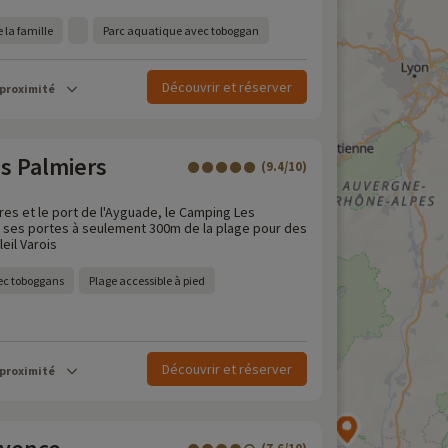
 la famille
Parc aquatique avec toboggan
Découvrir et réserver
 proximité
s Palmiers
(9.4/10)
res et le port de l'Ayguade, le Camping Les
 ses portes à seulement 300m de la plage pour des
eil Varois
ec toboggans
Plage accessible à pied
Découvrir et réserver
 proximité