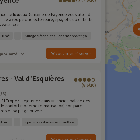
ayence
(7.6/10)
nce, le luxueux Domaine de Fayence vous attend
mille avec piscine extérieure, spa, et club enfants
 vacances !
 600 m²
Village piétonnier au charme provençal
Découvrir et réserver
 proximité
es - Val d'Esquières
(8.6/10)
(83)
 St-Tropez, séjournez dans un ancien palace des
 le confort moderne (climatisation) son parc
res et sa plage privée
direct
2 piscines extérieures chauffées
Découvrir et réserver