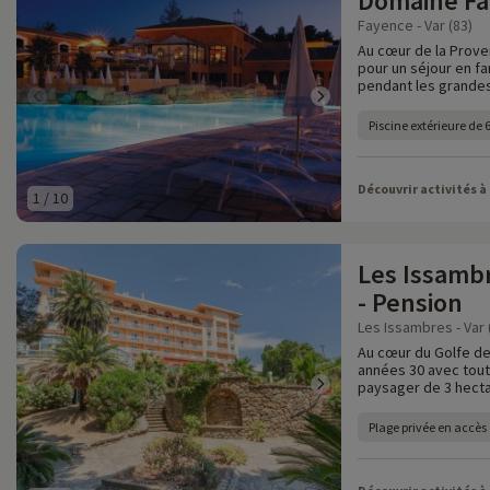
Domaine F
Fayence - Var (83)
Au cœur de la Prove
pour un séjour en fa
pendant les grandes
Piscine extérieure de
Découvrir activités à
1
/
10
Les Issambr
- Pension
Les Issambres - Var 
Au cœur du Golfe de
années 30 avec tout
paysager de 3 hecta
Plage privée en accès 