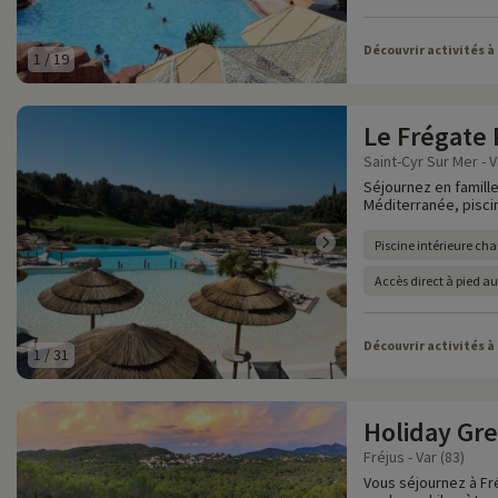
Découvrir activités à
1
/
19
Le Frégate
Saint-Cyr Sur Mer - V
Séjournez en famille
Méditerranée, piscine
Piscine intérieure cha
Accès direct à pied a
Découvrir activités à
1
/
31
Holiday Gr
Fréjus - Var (83)
Vous séjournez à Fré