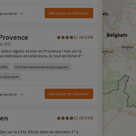
Découvrir et réserver
 proximité
 Provence
(8.5/10)
ar (83)
 entre vignes et mer en Provence ! Vue sur la
 intérieure et extérieure, le tout en hôtel 4* !
uffée
Piscines extérieures et pataugeoire
ux calanques
Découvrir et réserver
 proximité
een
(8.3/10)
jus sur la Côte d'Azur dans un domaine 5* à