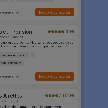
Découvrir et réserver
 proximité
uet - Pension
(9/10)
uches-du-Rhône (13)
e club au bord de mer Méditerranée avec piscine et
ct en formule demi-pension ou pension complète
n ou pension complète
ans les calanques
Découvrir et réserver
 proximité
 Airelles
(8.4/10)
s-Alpes (05)
'un village de montagne et un environnement