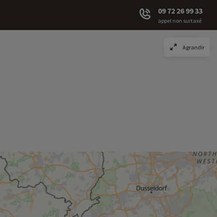
09 72 26 99 33
appel non surtaxé
Agrandir