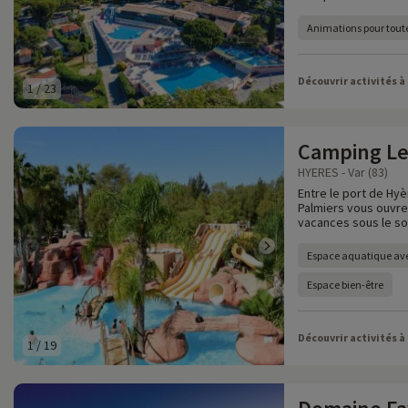
Animations pour toute
Découvrir activités à
1
/
23
Camping Le
HYERES - Var (83)
Entre le port de Hyè
Palmiers vous ouvre
vacances sous le sol
Espace aquatique av
Espace bien-être
Découvrir activités à
1
/
19