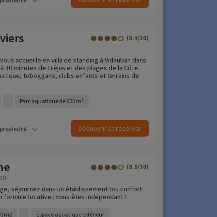
 proximité
viers
(8.4/10)
 vous accueille en villa de standing à Vidauban dans
s à 30 minutes de Fréjus et des plages de la Côte
uatique, toboggans, clubs enfants et terrains de
Parc aquatique de 600 m²
Découvrir et réserver
 proximité
ne
(8.9/10)
83)
lage, séjournez dans un établissement tou confort
n formule locative : vous êtes indépendant !
133m2
Espace aquatique extérieur