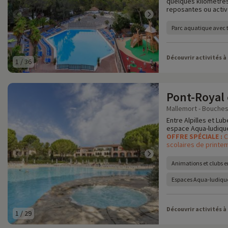
quelques kilomètres
reposantes ou activ
Parc aquatique avec
Découvrir activités à
1
/
36
Pont-Royal
Mallemort - Bouches
Entre Alpilles et Lub
espace Aqua-ludique,
OFFRE SPÉCIALE :
C
scolaires de printem
Animations et clubs e
Espaces Aqua-ludique
Découvrir activités à
1
/
29