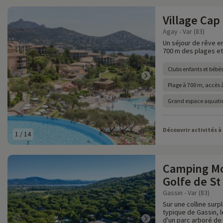
Village Cap
Agay - Var (83)
Un séjour de rêve en
700 m des plages et 
Clubs enfants et bébés
Plage à 700 m, accès à
Grand espace aquatiq
Découvrir activités à
1
/
14
Camping Mo
Golfe de St
Gassin - Var (83)
Sur une colline surp
typique de Gassin, 
d'un parc arboré de