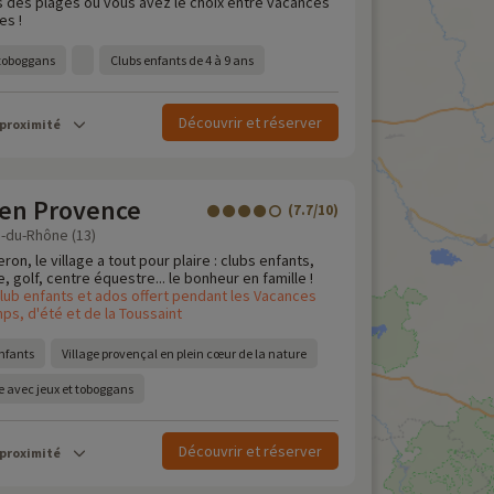
 des plages où vous avez le choix entre vacances
es !
 toboggans
Clubs enfants de 4 à 9 ans
Découvrir et réserver
 proximité
 en Provence
(7.7/10)
-du-Rhône (13)
eron, le village a tout pour plaire : clubs enfants,
 golf, centre équestre... le bonheur en famille !
lub enfants et ados offert pendant les Vacances
ps, d'été et de la Toussaint
nfants
Village provençal en plein cœur de la nature
 avec jeux et toboggans
Découvrir et réserver
 proximité