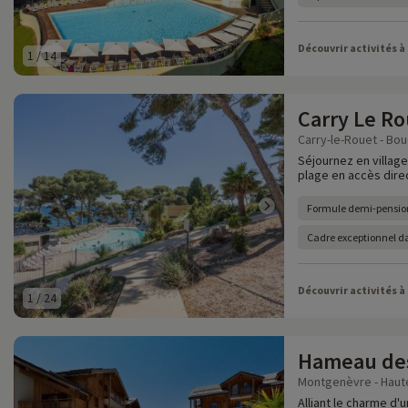
Découvrir activités à
1
/
14
Carry Le Ro
Carry-le-Rouet - Bo
Séjournez en villag
plage en accès dire
Formule demi-pensio
Cadre exceptionnel d
Découvrir activités à
1
/
24
Hameau des
Montgenèvre - Haute
Alliant le charme d