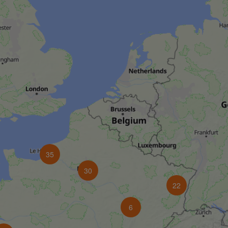
35
30
22
6