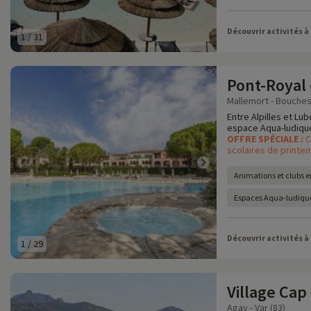
Découvrir activités à
1
/
31
Pont-Royal
Mallemort - Bouches
Entre Alpilles et Lub
espace Aqua-ludique,
OFFRE SPÉCIALE :
C
scolaires de printem
Animations et clubs e
Espaces Aqua-ludique
Découvrir activités à
1
/
29
Village Cap
Agay - Var (83)