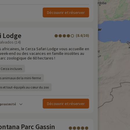
Découvrir et réserver
i Lodge
(8.6/10)
Calvados (14)
 africaines, le Cerza Safari Lodge vous accueille en
eek-end ou des vacances en famille insolites au
arc zoologique de 60 hectares !
u Cerza incluses
es animaux de la mini-ferme
s et tout-équipés au cœur du zoo
Découvrir et réserver
 proximité
ntana Parc Gassin