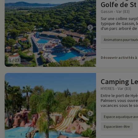
Golfe de St
Gassin - Var (83)
Sur une colline surp
typique de Gassin, 
d'un parc arboré de
Animations pour toute
Découvrir activités à
1
/
23
Camping Le
HYERES - Var (83)
Entre le port de Hyè
Palmiers vous ouvre
vacances sous le sol
Espace aquatique av
Espace bien-être