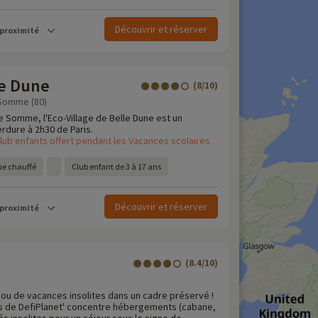
Découvrir et réserver
 proximité
le Dune
(8/10)
 Somme (80)
e Somme, l'Eco-Village de Belle Dune est un
erdure à 2h30 de Paris.
lub enfants offert pendant les Vacances scolaires
e chauffé
Club enfant de 3 à 17 ans
Découvrir et réserver
 proximité
(8.4/10)
ou de vacances insolites dans un cadre préservé !
es de DefiPlanet' concentre hébergements (cabane,