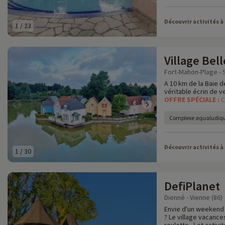
Découvrir activités à
1
/
23
Village Bel
Fort-Mahon-Plage -
A 10 km de la Baie d
véritable écrin de v
OFFRE SPÉCIALE :
C
Complexe aqualudiqu
Découvrir activités à
1
/
30
DefiPlanet
Dienné - Vienne (86)
Envie d'un weekend 
? Le village vacanc