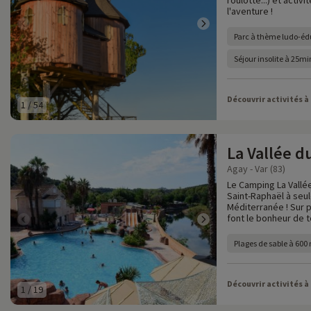
roulotte...) et activ
l'aventure !
Parc à thème ludo-éd
Séjour insolite à 25m
Découvrir activités à
1
/
54
La Vallée d
Agay - Var (83)
Le Camping La Vallé
Saint-Raphaël à seu
Méditerranée ! Sur p
font le bonheur de to
Plages de sable à 600
Découvrir activités à
1
/
19