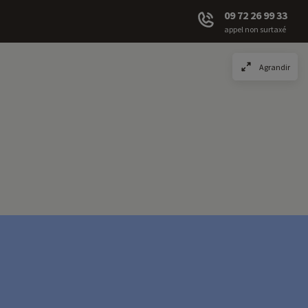
09 72 26 99 33
appel non surtaxé
Agrandir