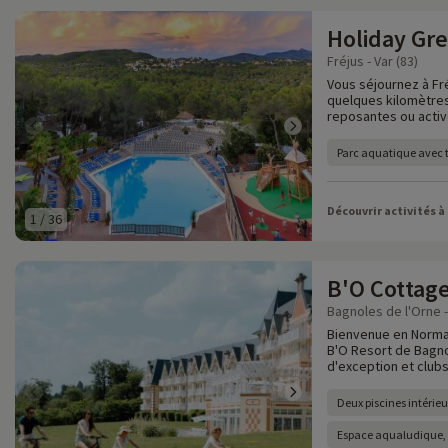
Holiday Gr
Fréjus - Var (83)
Vous séjournez à Fré
quelques kilomètres
reposantes ou activ
Parc aquatique avec
Découvrir activités à
1
/
36
B'O Cottag
Bagnoles de l'Orne -
Bienvenue en Norman
B'O Resort de Bagno
d'exception et clubs
Deux piscines intérieu
Espace aqualudique, p