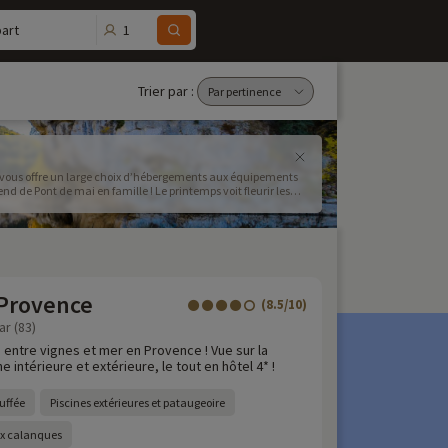
1
art
Trier par :
ip vous offre un large choix d’hébergements aux équipements
d de Pont de mai en famille ! Le printemps voit fleurir les
 du 3 au 5 juin 2023 Quel(s) week-end(s) de pont allez-vous
 Provence
(8.5/10)
ar (83)
 entre vignes et mer en Provence ! Vue sur la
 intérieure et extérieure, le tout en hôtel 4* !
uffée
Piscines extérieures et pataugeoire
ux calanques