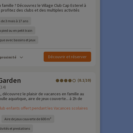
 famille ? Découvrez le Village Club Cap Esterel à
profitez des clubs et des multiples activités
 de 3 mois à 17 ans
 pied ou en petit train
ue avec bassins et jeux
Découvrir et réserver
 proximité
Garden
(8.1/10)
(14)
, découvrez le plaisir de vacances en famille au
lle aquatique, aire de jeux couverte... à 2h de
lub enfants offert pendant les Vacances scolaires
Aire de jeux couverte de 600 m²
ivités et prestations