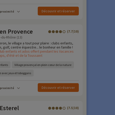
Découvrir et réserver
 proximité
 en Provence
(7.7/10)
-du-Rhône (13)
eron, le village a tout pour plaire : clubs enfants,
 golf, centre équestre... le bonheur en famille !
lub enfants et ados offert pendant les Vacances
ps, d'été et de la Toussaint
nfants
Village provençal en plein cœur de la nature
 avec jeux et toboggans
Découvrir et réserver
 proximité
 Esterel
(7.5/10)