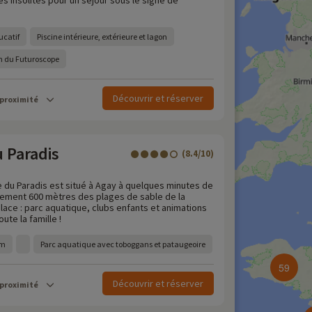
ités insolites pour un séjour sous le signe de
ucatif
Piscine intérieure, extérieure et lagon
in du Futuroscope
Découvrir et réserver
 proximité
u Paradis
(8.4/10)
e du Paradis est situé à Agay à quelques minutes de
lement 600 mètres des plages de sable de la
lace : parc aquatique, clubs enfants et animations
ute la famille !
 m
Parc aquatique avec toboggans et pataugeoire
59
Découvrir et réserver
 proximité