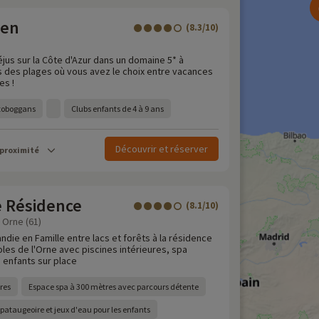
een
(8.3/10)
jus sur la Côte d'Azur dans un domaine 5* à
 des plages où vous avez le choix entre vacances
es !
 toboggans
Clubs enfants de 4 à 9 ans
Découvrir et réserver
 proximité
e Résidence
(8.1/10)
 Orne (61)
die en Famille entre lacs et forêts à la résidence
les de l'Orne avec piscines intérieures, spa
 enfants sur place
res
Espace spa à 300 mètres avec parcours détente
ataugeoire et jeux d'eau pour les enfants