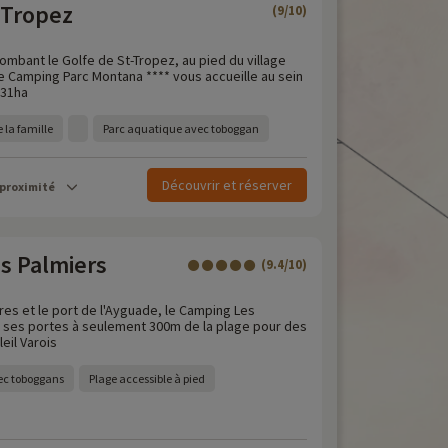
 Tropez
(9/10)
lombant le Golfe de St-Tropez, au pied du village
le Camping Parc Montana **** vous accueille au sein
 31ha
 la famille
Parc aquatique avec toboggan
Découvrir et réserver
 proximité
s Palmiers
(9.4/10)
res et le port de l'Ayguade, le Camping Les
 ses portes à seulement 300m de la plage pour des
eil Varois
ec toboggans
Plage accessible à pied