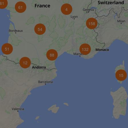
61
61
4
158
54
51
132
88
12
15