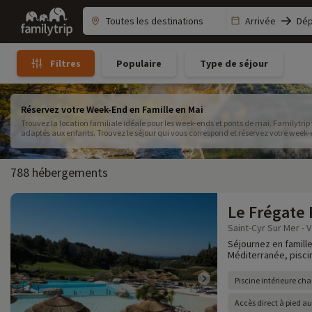
Family
Arrivée
Dép
trip
Populaire
Type de séjour
Filtres
Réservez votre Week-End en Famille en Mai
Trouvez la location familiale idéale pour les week-ends et ponts de mai. Familytr
adaptés aux enfants. Trouvez le séjour qui vous correspond et réservez votre week-en
jours fériés, et avec eux les occasions de partir en week-end en famille ! 3 occasions de prolonger ses week-ends cette année au printemps : A
Pâques : du 7 au 10 avril 2023 A l'Ascension : du 18 au 21 mari 2023 A la Pentecôte :
choisir ?
788 hébergements
Le Frégate
Saint-Cyr Sur Mer - V
Séjournez en famille
Méditerranée, piscine
Piscine intérieure cha
Accès direct à pied a