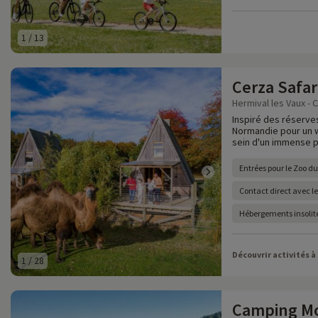
1
/
13
Cerza Safar
Hermival les Vaux - 
Inspiré des réserves
Normandie pour un w
sein d'un immense p
Entrées pour le Zoo d
Contact direct avec l
Hébergements insolite
Découvrir activités à
1
/
28
Camping Mo