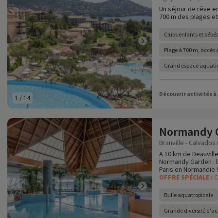
Un séjour de rêve en
700 m des plages et 
Clubs enfants et bébés
Plage à 700 m, accès à
Grand espace aquatiq
Découvrir activités à
1
/
14
Normandy 
Branville - Calvados 
A 10 km de Deauville
Normandy Garden : bu
Paris en Normandie !
OFFRE SPÉCIALE :
C
Bulle aquatropicale
Grande diversité d'act