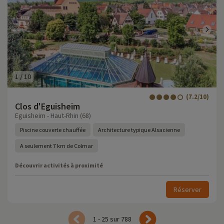
1
/
10
(7.2/10)
Clos d'Eguisheim
Eguisheim - Haut-Rhin (68)
Piscine couverte chauffée
Architecture typique Alsacienne
A seulement 7 km de Colmar
Découvrir activités à proximité
Réserver
1 - 25 sur 788