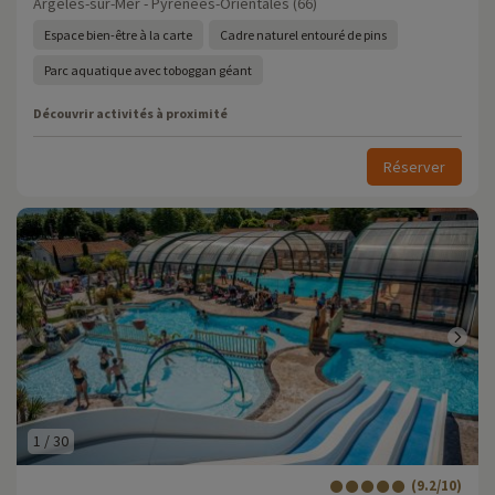
Argelès-sur-Mer - Pyrénées-Orientales (66)
Espace bien-être à la carte
Cadre naturel entouré de pins
Parc aquatique avec toboggan géant
Découvrir activités à proximité
Réserver
1
/
30
(9.2/10)