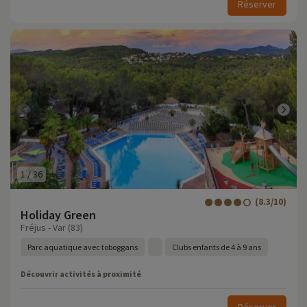
Réserver
1
/
36
(8.3/10)
Holiday Green
Fréjus - Var (83)
Parc aquatique avec toboggans
Clubs enfants de 4 à 9 ans
Découvrir activités à proximité