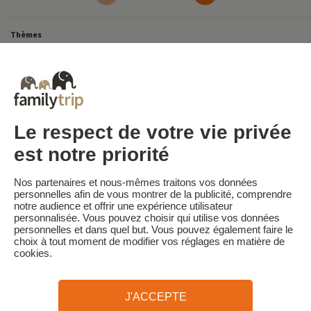
Thèmes
Tous Nos Week-ends en Famille
Vacances Dernière Minute en France
Court séjour de dernière minute
Toutes Nos Vacances en Famille en France
Court séjour Insolite
Vacances en camping en France
Destinations
Vacances au Ski en France
Le respect de votre vie privée
est notre priorité
Familytrip
© 2026 Familytrip
Nos partenaires et nous-mêmes traitons vos données
Qui sommes-nous?
CGV et Charte de Confidentialité
personnelles afin de vous montrer de la publicité, comprendre
notre audience et offrir une expérience utilisateur
La Presse parle de nous
Partenaires
FAQ
Blog
Plan du site
personnalisée. Vous pouvez choisir qui utilise vos données
personnelles et dans quel but. Vous pouvez également faire le
choix à tout moment de modifier vos réglages en matière de
Paiement sécurisé
Réalisé par Sooyoos
cookies.
Appelez-nous au
Besoin d’aide ?
J'ACCEPTE
09 72 26 99 33