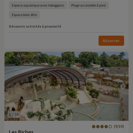
Espace aquatique avec toboggans
Plage accessible à pied
Espace bien-être
Découvrir activités à proximité
Réserver
1
/
16
(9/10)
Les Biches