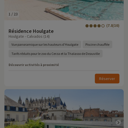
1
/
23
(7.8/10)
Résidence Houlgate
Houlgate - Calvados (14)
Vue panoramique sur les hauteurs d'Houlgate
Piscine chauffée
Tarifs réduits pour le zoo du Cerza et la Thalasso de Deauville
Découvrir activités à proximité
Réserver