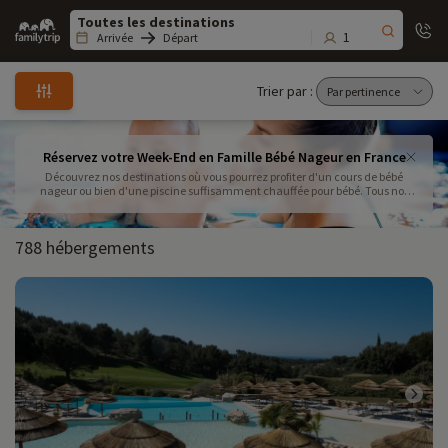
Family
trip
1
Arrivée
Départ
Trier par :
Réservez votre Week-End en Famille Bébé Nageur en France
Découvrez nos destinations où vous pourrez profiter d'un cours de bébé
nageur ou bien d'une piscine suffisamment chauffée pour bébé. Tous nos
hébergements respectent les critères d'hygiène et de sécurité pour vous et
votre bébé . Partez en week-end bébé nageur dans des hébergements avec
piscines chauffées à 29°c minimum !
788 hébergements