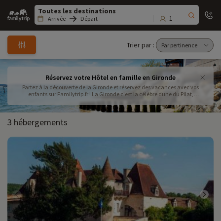
Family
trip
1
Arrivée
Départ
Trier par :
Réservez votre Hôtel en famille en Gironde
Partez à la découverte de la Gironde et réservez des vacances avec vos
enfants sur Familytrip.fr ! La Gironde c'est la célèbre dune du Pilat,
Bordeaux, ses vignes, le bassin d'arcachon, le Cap Ferret...mais aussi sa
gastronomie et ce que l'on connaît moins ce sont ses marais : du Verdon, de
Bruges ou encore de Soussans
3 hébergements