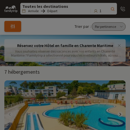
Family
trip
1
Arrivée
Départ
Trier par :
Réservez votre Hôtel en famille en Charente Maritime
Vous souhaitez réserver des vacances avec vos enfants en Charente
Maritime ? Familytrip a sélectionné pour vous les meilleurs hôtels, où vous
trouverez les prestations pour passer un excellent séjour en famille en
Charente Maritime
7 hébergements