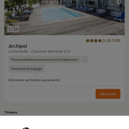
1
/
10
(8.7/10)
Archipel
La Rochelle - Charente-Maritime (17)
Piscine extérieure ouverte d'avril à septembre
Proximité de la plage
Découvrir activités à proximité
Réserver
Thèmes
Tous Nos Week-ends en Famille
Vacances Dernière Minute en France
Court séjour de dernière minute
Toutes Nos Vacances en Famille en France