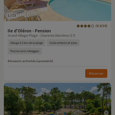
1
/
13
(8.6/10)
Ile d'Oléron - Pension
Grand-Village-Plage - Charente-Maritime (17)
Village à 2 km de la plage
Clubs enfants et ados
Piscine avec toboggan
Découvrir activités à proximité
Réserver