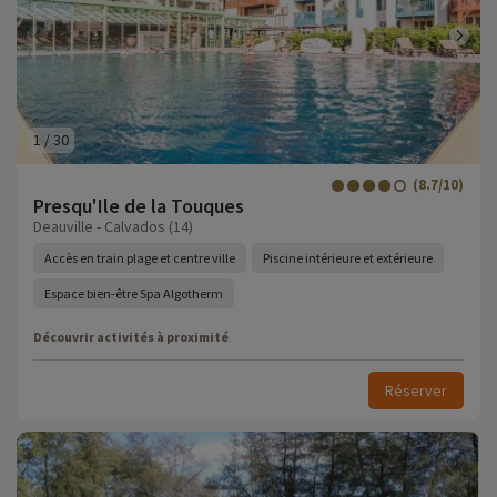
1
/
30
(8.7/10)
Presqu'Ile de la Touques
Deauville - Calvados (14)
Accès en train plage et centre ville
Piscine intérieure et extérieure
Espace bien-être Spa Algotherm
Découvrir activités à proximité
Réserver