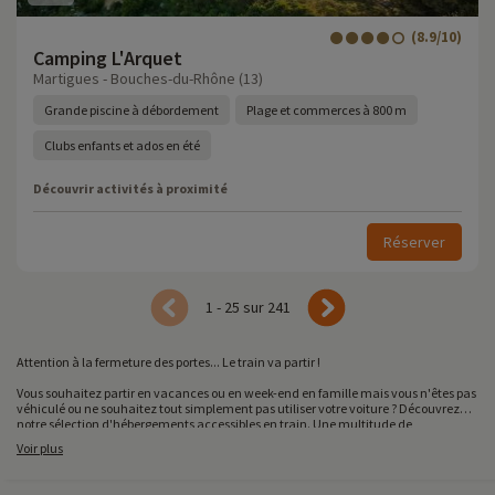
(8.9/10)
Camping L'Arquet
Martigues - Bouches-du-Rhône (13)
Grande piscine à débordement
Plage et commerces à 800 m
Clubs enfants et ados en été
Découvrir activités à proximité
Réserver
1 - 25 sur 241
Attention à la fermeture des portes... Le train va partir !
Vous souhaitez partir en vacances ou en week-end en famille mais vous n'êtes pas
véhiculé ou ne souhaitez tout simplement pas utiliser votre voiture ? Découvrez
notre sélection d'hébergements accessibles en train. Une multitude de
destinations attend votre famille... Alors munissez-vous de votre billet et attention
Voir plus
à la fermeture des portes, le train va partir !
En fonction de votre lieu de résidence, de nombreux trajets en train existent pour