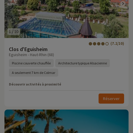
1
/
10
(7.2/10)
Clos d'Eguisheim
Eguisheim - Haut-Rhin (68)
Piscine couverte chauffée
Architecture typique Alsacienne
A seulement 7 km de Colmar
Découvrir activités à proximité
Réserver