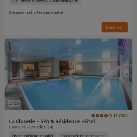
Commerces et services à seulement 500 m
Découvrir activités à proximité
Réserver
1
/
16
(7.7/10)
La Closerie – SPA & Résidence Hôtel
Deauville - Calvados (14)
Piscine intérieure chauffée
Espace détente et relaxation