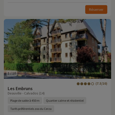
Réserver
1
/
10
(7.5/10)
Les Embruns
Deauville - Calvados (14)
Plage de sable à 450 m
Quartier calme et résidentiel
Tarifs préférentiels zoo du Cerza