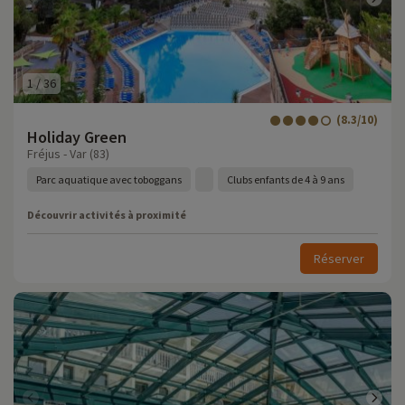
1
/
36
(8.3/10)
Holiday Green
Fréjus - Var (83)
Parc aquatique avec toboggans
Clubs enfants de 4 à 9 ans
Découvrir activités à proximité
Réserver