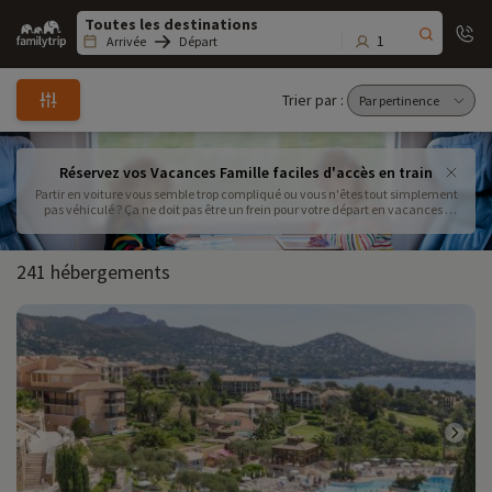
Family
trip
1
Arrivée
Départ
Trier par :
Réservez vos Vacances Famille faciles d'accès en train
Partir en voiture vous semble trop compliqué ou vous n'êtes tout simplement
pas véhiculé ? Ça ne doit pas être un frein pour votre départ en vacances !
Optez pour le train ! Rapide, plus reposant et confort, c'est la solution idéale.
Retrouvez toutes nos destinations accessibles en train... Embarquement
immédiat
241 hébergements