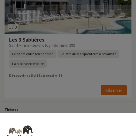
1
/
9
Les 3 Sablières
Saint-Firmin-les-Crotoy - Somme (80)
Le cadre entre terre et mer
Le Parc du Marquenterre à proximité
La piscine extérieure
Découvrir activités à proximité
Réserver
Thèmes
Tous Nos Week-ends en Famille
Vacances Dernière Minute en France
Court séjour de dernière minute
Toutes Nos Vacances en Famille en France
Court séjour Insolite
Vacances en camping en France