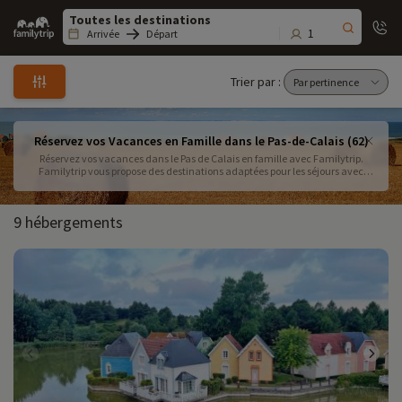
Family
trip
1
Arrivée
Départ
Trier par :
Réservez vos Vacances en Famille dans le Pas-de-Calais (62)
Réservez vos vacances dans le Pas de Calais en famille avec Familytrip.
Familytrip vous propose des destinations adaptées pour les séjours avec
enfants avec activités que vous ajoutez en fonction de vos envies . Le Pas de
Calais et les reflets opalins de sa côte : tout simplement splendide !
9 hébergements