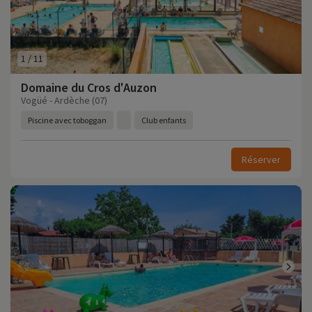
1
/
11
Domaine du Cros d'Auzon
Vogüé - Ardèche (07)
Piscine avec toboggan
Club enfants
Réserver