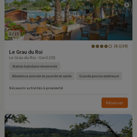
1
/
15
(8.2/10)
Le Grau du Roi
Le Grau-du-Roi - Gard (30)
Station balnéaire renommée
Résidence animée en journée et soirée
Grande piscine extérieure
Découvrir activités à proximité
Réserver