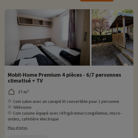
› Situé à 20 minutes de route du village
› Descentes en canoë ou kayak sur l'Ardèche
› Site protégé classé Réserve Naturelle
› Tarif adulte dès 19,00 €, enfant 7 à 15 ans de 7 à 13,00 €
Mobil-Home Premium 4 pièces - 6/7 personnes
climatisé + TV
37 m²
Coin salon avec un canapé lit convertible pour 1 personne
Télévision
Coin cuisine équipé avec réfrigérateur/congélateur, micro-
ondes, cafetière électrique
Plus d'infos