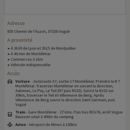
Adresse
805 Chemin de l’Auzon, 07200 Vogüé
A proximité
À 2h30 de Lyon et 2h15 de Montpellier
➤
À 40 min de Montélimar
➤
Commerces à 1km
➤
Véhicule indispensable
➤
Accès
Voiture
- Autoroute A7, sortie 17 Montélimar. Prendre la N 7
Montélimar. Traverser Montélimar en suivant la direction,
Aubenas, Le Puy, Le Teil (N7 puis N102). Suivre la N102 sur
30km, traverser le Teil et Villeneuve de Berg. Après
Villemeuve de Berg suivre la direction Saint Germain, puis
Vogüé
Train
- Gare Montélimar - 27 kms. Puis bus REG76, arrêt Vogue
Bausson situé à 400m du camping
Avion
- Aéroport de Nîmes à 100km