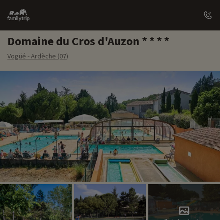
Family
trip
Domaine du Cros d'Auzon
Vogüé - Ardèche (07)