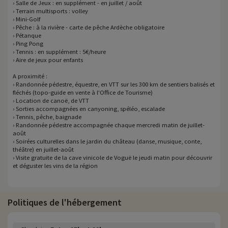
› Salle de Jeux : en supplément - en juillet / août
› Terrain multisports : volley
› Mini-Golf
› Pêche : à la rivière - carte de pêche Ardèche obligatoire
› Pétanque
› Ping Pong
› Tennis : en supplément : 5€/heure
› Aire de jeux pour enfants
A proximité :
› Randonnée pédestre, équestre, en VTT sur les 300 km de sentiers balisés et
fléchés (topo-guide en vente à l'Office de Tourisme)
› Location de canoë, de VTT
› Sorties accompagnées en canyoning, spéléo, escalade
› Tennis, pêche, baignade
› Randonnée pédestre accompagnée chaque mercredi matin de juillet-
août
› Soirées culturelles dans le jardin du château (danse, musique, conte,
théâtre) en juillet-août
› Visite gratuite de la cave vinicole de Voguë le jeudi matin pour découvrir
et déguster les vins de la région
Politiques de l'hébergement