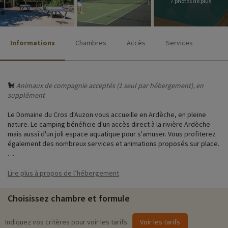
7 photos de plus
Informations
Chambres
Accès
Services
🐩
Animaux de compagnie acceptés (1 seul par hébergement), en
supplément
Le Domaine du Cros d'Auzon vous accueille en Ardèche, en pleine
nature. Le camping bénéficie d'un accès direct à la rivière Ardèche
mais aussi d'un joli espace aquatique pour s'amuser. Vous profiterez
également des nombreux services et animations proposés sur place.
Vous séjournerez en mobil-home tout équipé, adapté aux familles et
pouvant accueillir jusqu'à 6 personnes.
Lire plus à propos de l’hébergement
♥
Notre activité coup de cœur
Choisissez chambre et formule
i
•
Base Nautique du Pont d'Arc
: ouvert du 1er avril au 30 septembre
Indiquez vos critères pour voir les tarifs
Voir les tarifs